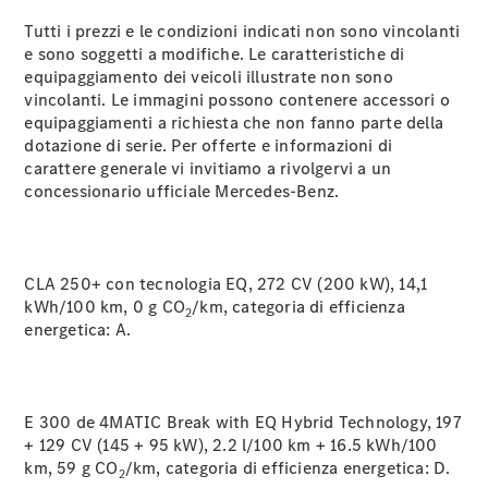
Modelli elettrici
Modelli ibridi plug-in
Tutti i prezzi e le condizioni indicati non sono vincolanti
e sono soggetti a modifiche. Le caratteristiche di
equipaggiamento dei veicoli illustrate non sono
Berline
vincolanti. Le immagini possono contenere accessori o
equipaggiamenti a richiesta che non fanno parte della
dotazione di serie. Per offerte e informazioni di
carattere generale vi invitiamo a rivolgervi a un
concessionario ufficiale Mercedes-Benz.
Toute le
Berline
CLA 250+ con tecnologia EQ, 272 CV (200 kW), 14,1
CLA
Elettrico
kWh/100 km, 0 g CO
/km, categoria di efficienza
CLA
2
energetica:
A.
Classe C
Berlina
Classe
C
Elettrico
E 300 de 4MATIC Break with EQ Hybrid Technology, 197
Berlina
+ 129 CV (145 + 95 kW), 2.2 l/100 km + 16.5 kWh/100
EQE
Elettrico
km, 59 g CO
/km, categoria di efficienza energetica:
D.
Berlina
2