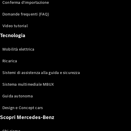
Conferma d'importazione
Domande frequenti (FAQ)
Configuratore
Mercedes-
Video tutorial
Benz-Store
Prenotare
Tecnologia
una prova
su strada
Mobilità elettrica
Auto compatte
Ricarica
Sistemi di assistenza alla guida e sicurezza
Sistema multimediale MBUX
Guida autonoma
Classe A
Design e Concept cars
Berlina
compatta
Scopri Mercedes-Benz