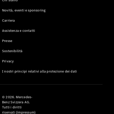
Configuratore
Chi siamo
Mercedes-
Novità, eventi e sponsoring
Benz-Store
Prenotare
Carriera
una prova
su strada
Assistenza e contatti
Coupé
Presse
Sostenibilità
Privacy
Toute le
I nostri principi relativi alla protezione dei dati
Coupé
CLE Coupé
Mercedes-
AMG GT
Coupé
© 2026. Mercedes-
Mercedes-
Benz Svizzera AG.
AMG GT 4
Tutti i diritti
Elettrico
Porte
riservati (impressum)