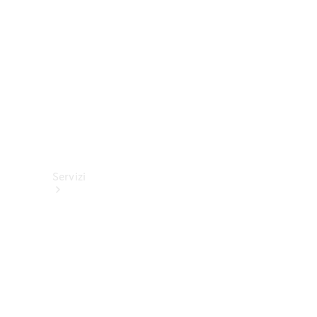
tecnici
Collection
Servizi
Tutti i
servizi