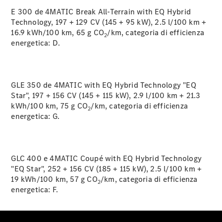
EQS
Elettrico
E 300 de 4MATIC Break All-Terrain with EQ Hybrid
Berlina
Technology, 197 + 129 CV (145 + 95 kW), 2.5 l/100 km +
Classe E
16.9 kWh/100 km, 65 g CO
/km, categoria di efficienza
Berlina
2
energetica:
D.
Classe S
Classe S
Lunga
Mercedes-
Maybach
GLE 350 de 4MATIC with EQ Hybrid Technology "EQ
Classe S
Star", 197 + 156 CV (145 + 115 kW), 2.9 l/100 km + 21.3
kWh/100 km, 75 g CO
/km, categoria di efficienza
2
energetica:
G.
Configuratore
Mercedes-
Benz-Store
Prenotare
GLC 400 e 4MATIC Coupé with EQ Hybrid Technology
una prova
"EQ Star", 252 + 156 CV (185 + 115 kW), 2.5 l/100 km +
su strada
19 kWh/100 km, 57 g CO
/km, categoria di efficienza
2
SUV & Fuoristrada
energetica:
F.