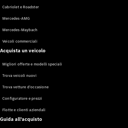
GLE Coupé
Cabriolet e Roadster
GLS
Mercedes-
Mercedes-AMG
Maybach
Nuovo
GLS
Mercedes-Maybach
Classe
Elettrico
G
Veicoli commerciali
Classe G
Acquista un veicolo
Configuratore
Migliori offerte e modelli speciali
Mercedes-
Benz-Store
Trova veicoli nuovi
Prenotare
una prova
Trova vetture d’occasione
su strada
Station-wagon
Configuratore e prezzi
Flotte e clienti aziendali
Guida all'acquisto