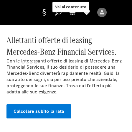
Vai al contenuto
Allettanti offerte di leasing
Mercedes-Benz Financial Services.
Fornitore/protezione
dati
Con le interessanti offerte di leasing di Mercedes-Benz
Modelli
Financial Services, il suo desiderio di possedere una
Mercedes-Benz diventerà rapidamente realtà. Guidi la
sua auto dei sogni, sia per uso privato che aziendale,
proteggendo le sue finanze. Trova qui l’offerta più
adatta alle sue esigenze.
Tutti i modelli
Calcolare subito la rata
Nuovi modelli