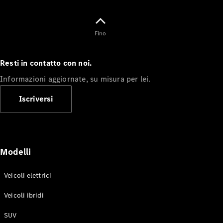
Fino
Toute i SUV
EQE
Resti in contatto con noi.
Elettrico
SUV
Informazioni aggiornate, su misura per lei.
EQS
Elettrico
SUV
Iscriversi
Mercedes-
Maybach
Elettrico
EQS SUV
GLA
GLA
Nuovo
Modelli
GLA
Nuovo
Elettrico
GLB
Elettrico
GLB
Veicoli elettrici
GLC
Elettrico
Veicoli ibridi
GLC
GLC Coupé
SUV
GLE