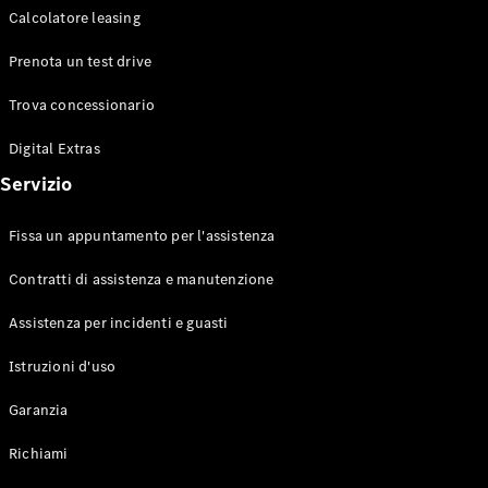
Calcolatore leasing
Prenota un test drive
Toute le
Station-
Trova concessionario
wagon
CLA
Digital Extras
Shooting
Elettrico
Servizio
Brake
CLA
Shooting
Fissa un appuntamento per l'assistenza
Brake
Classe C
Contratti di assistenza e manutenzione
Station-
wagon
Assistenza per incidenti e guasti
Classe C
Istruzioni d'uso
All-Terrain
Classe E
Garanzia
Station-
wagon
Richiami
Classe E All-
Terrain