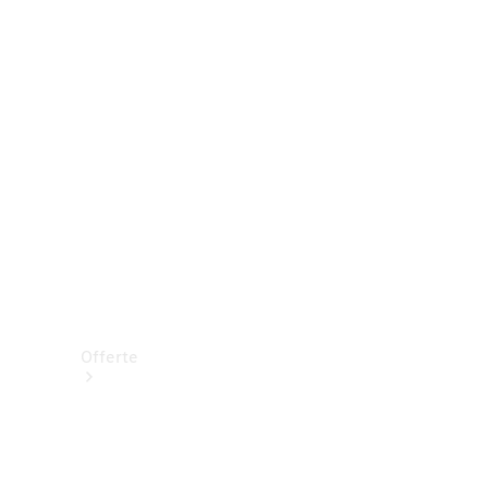
Prenotare una prova su strada
Offerte