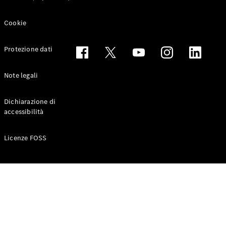
Coupé
Cookie
Configuratore
Mercedes-
Protezione dati
Benz-Store
Prenotare
Note legali
una prova
su strada
Cabriolet & Roadster
Dichiarazione di
accessibilità
Licenze FOSS
Toute le
Cabriolet &
Roadster