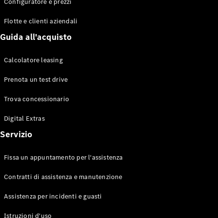
EQS
Configuratore e prezzi
Elettrico
Berlina
Flotte e clienti aziendali
Classe E
Berlina
Guida all'acquisto
Classe S
Classe S
Calcolatore leasing
Lunga
Mercedes-
Prenota un test drive
Maybach
Classe S
Trova concessionario
Digital Extras
Configuratore
Mercedes-
Servizio
Benz-Store
Prenotare
Fissa un appuntamento per l'assistenza
una prova
su strada
Contratti di assistenza e manutenzione
SUV & Fuoristrada
Assistenza per incidenti e guasti
Istruzioni d'uso