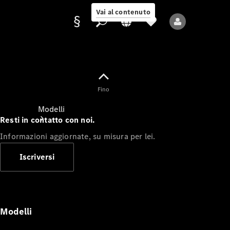
Vai al contenuto
Fornitore/protezione
Fino
dati
Modelli
Resti in contatto con noi.
Informazioni aggiornate, su misura per lei.
Iscriversi
Tutti i modelli
Nuovi modelli
Modelli