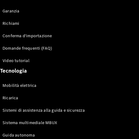
Garanzia
Richiami
Toute i SUV
Conferma d'importazione
EQE
Elettrico
SUV
Domande frequenti (FAQ)
EQS
Elettrico
SUV
Video tutorial
Mercedes-
Tecnologia
Maybach
Elettrico
EQS SUV
GLA
Mobilità elettrica
GLA
Nuovo
GLA
Nuovo
Elettrico
Ricarica
GLB
Elettrico
GLB
Sistemi di assistenza alla guida e sicurezza
GLC
Elettrico
GLC
Sistema multimediale MBUX
GLC Coupé
Guida autonoma
GLE