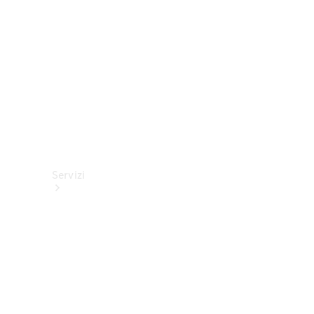
tecnici
Collection
Servizi
Tutti i
servizi