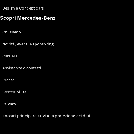
GLE Coupé
Design e Concept cars
GLS
Mercedes-
Scopri Mercedes-Benz
Maybach
Nuovo
GLS
Chi siamo
Classe
Elettrico
G
Novità, eventi e sponsoring
Classe G
Carriera
Configuratore
Assistenza e contatti
Mercedes-
Benz-Store
Presse
Prenotare
una prova
Sostenibilità
su strada
Station-wagon
Privacy
I nostri principi relativi alla protezione dei dati