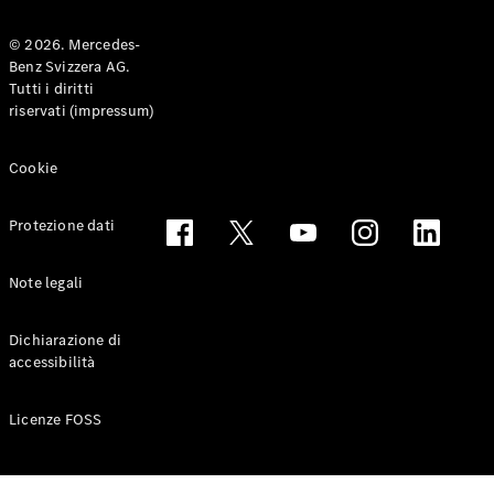
© 2026. Mercedes-
Benz Svizzera AG.
Toute le
Tutti i diritti
Station-
riservati (impressum)
wagon
CLA
Shooting
Elettrico
Cookie
Brake
CLA
Protezione dati
Shooting
Brake
Classe C
Note legali
Station-
wagon
Dichiarazione di
Classe C
accessibilità
All-Terrain
Classe E
Station-
Licenze FOSS
wagon
Classe E All-
Terrain