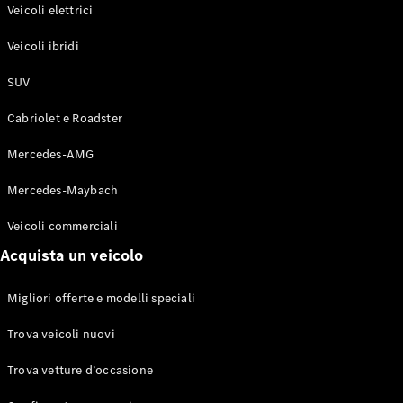
Modelli elettrici
Veicoli elettrici
Modelli ibridi plug-in
Veicoli ibridi
Berline
SUV
Cabriolet e Roadster
Mercedes-AMG
Mercedes-Maybach
Toute le
Berline
Veicoli commerciali
CLA
Elettrico
Acquista un veicolo
CLA
Classe C
Berlina
Migliori offerte e modelli speciali
Classe
C
Elettrico
Trova veicoli nuovi
Berlina
EQE
Trova vetture d’occasione
Elettrico
Berlina