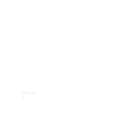
Prenotare una prova su strada
Offerte