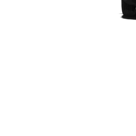
Modelli elettrici
Modelli ibridi plug-in
Berline
Toute le
Berline
CLA
Elettrico
CLA
Classe C
Berlina
Classe
C
Elettrico
Berlina
EQE
Elettrico
Berlina