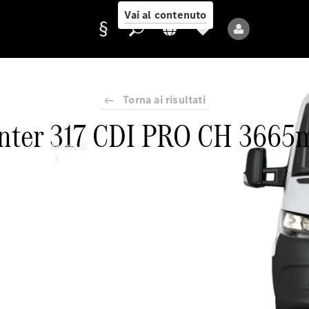
Vai al contenuto
Torna ai risultati
Fornitore/protezione
inter 317 CDI PRO CH 3665
dati
Modelli
Tutti i modelli
Nuovi modelli