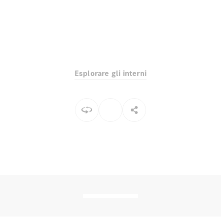
Toute i SUV
EQE
Elettrico
SUV
Esplorare gli interni
EQS
Elettrico
SUV
Mercedes-
Maybach
Elettrico
EQS SUV
GLA
GLA
Nuovo
GLA
Nuovo
Elettrico
GLB
Elettrico
GLB
GLC
Elettrico
GLC
GLC Coupé
GLE