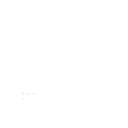
Prenotare una prova su strada
Offerte