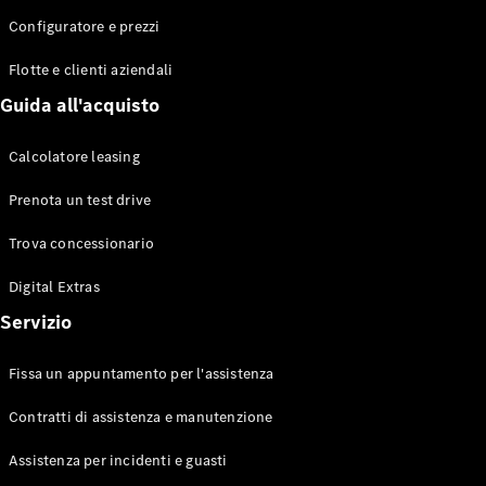
Configuratore e prezzi
Flotte e clienti aziendali
Toute le
Station-
Guida all'acquisto
wagon
CLA
Calcolatore leasing
Shooting
Elettrico
Brake
Prenota un test drive
CLA
Shooting
Trova concessionario
Brake
Classe C
Digital Extras
Station-
Servizio
wagon
Classe C
All-Terrain
Fissa un appuntamento per l'assistenza
Classe E
Station-
Contratti di assistenza e manutenzione
wagon
Classe E All-
Assistenza per incidenti e guasti
Terrain