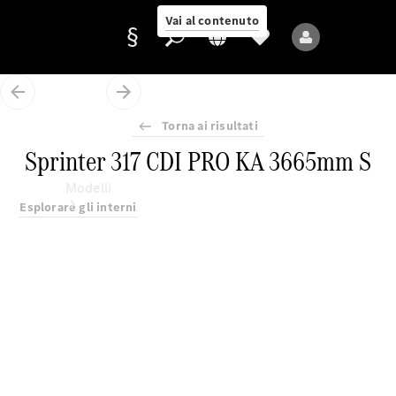
Vai al contenuto
Torna ai risultati
Fornitore/protezione
Sprinter 317 CDI PRO KA 3665mm S
dati
Modelli
Esplorare gli interni
Tutti i modelli
Nuovi modelli