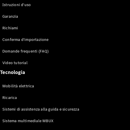
Istruzioni d'uso
Configuratore
Garanzia
Mercedes-
Benz-Store
Richiami
Prenotare
una prova
Conferma d'importazione
su strada
Auto compatte
Domande frequenti (FAQ)
Video tutorial
Tecnologia
Mobilità elettrica
Ricarica
Classe A
Berlina
Sistemi di assistenza alla guida e sicurezza
compatta
Sistema multimediale MBUX