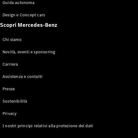
Configuratore
Guida autonoma
Mercedes-
Benz-Store
Design e Concept cars
Prenotare
Scopri Mercedes-Benz
una prova
su strada
Coupé
Chi siamo
Novità, eventi e sponsoring
Carriera
Assistenza e contatti
Toute le
Presse
Coupé
CLE Coupé
Sostenibilità
Mercedes-
AMG GT
Privacy
Coupé
Mercedes-
I nostri principi relativi alla protezione dei dati
AMG GT 4
Elettrico
Porte