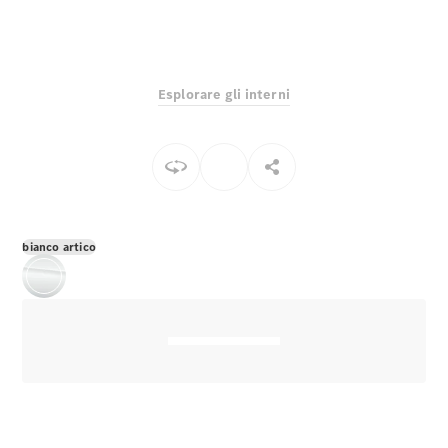
EQS
Elettrico
Berlina
Classe E
Berlina
Classe S
Esplorare gli interni
Classe S
Lunga
Mercedes-
Maybach
Classe S
Configuratore
bianco artico
Mercedes-
Benz-Store
Prenotare
una prova
su strada
SUV & Fuoristrada