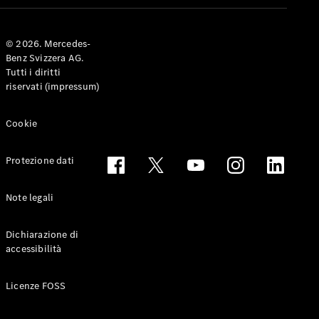
Coupé
© 2026. Mercedes-
Configuratore
Benz Svizzera AG.
Mercedes-
Tutti i diritti
Benz-Store
riservati (impressum)
Prenotare
una prova
su strada
Cookie
Cabriolet & Roadster
Protezione dati
Note legali
Dichiarazione di
accessibilità
Toute le
Licenze FOSS
Cabriolet &
Roadster