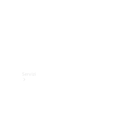
tecnici
Collection
Servizi
Tutti i
servizi