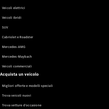
GLE Coupé
GLS
Veicoli elettrici
Mercedes-
Maybach
Veicoli ibridi
Nuovo
GLS
SUV
Classe
Elettrico
G
Cabriolet e Roadster
Classe G
Mercedes-AMG
Configuratore
Mercedes-
Mercedes-Maybach
Benz-Store
Veicoli commerciali
Prenotare
una prova
Acquista un veicolo
su strada
Station-wagon
Migliori offerte e modelli speciali
Trova veicoli nuovi
Trova vetture d’occasione