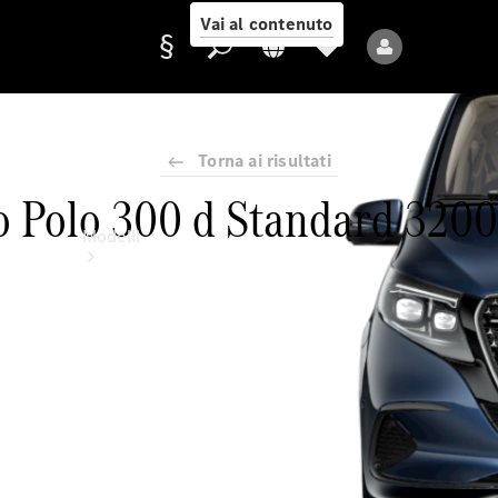
Vai al contenuto
Torna ai risultati
Fornitore/protezione
 Polo 300 d Standard 32
dati
Modelli
Tutti i modelli
Nuovi modelli