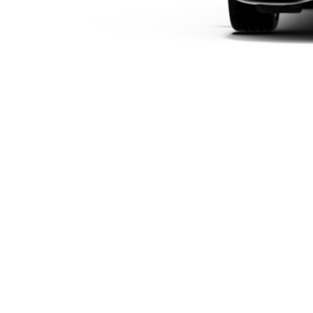
Modelli elettrici
Modelli ibridi plug-in
Berline
Toute le
Berline
CLA
Elettrico
CLA
Classe C
Berlina
Classe
C
Elettrico
Berlina
EQE
Elettrico
Berlina