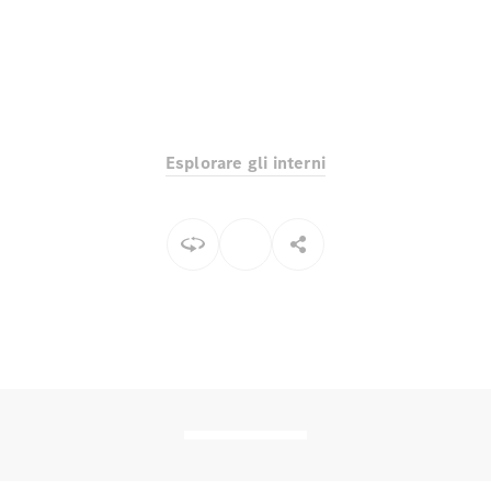
Toute i SUV
EQE
Elettrico
SUV
Esplorare gli interni
EQS
Elettrico
SUV
Mercedes-
Maybach
Elettrico
EQS SUV
GLA
GLA
Nuovo
GLA
Nuovo
Elettrico
GLB
Elettrico
GLB
GLC
Elettrico
GLC
GLC Coupé
GLE