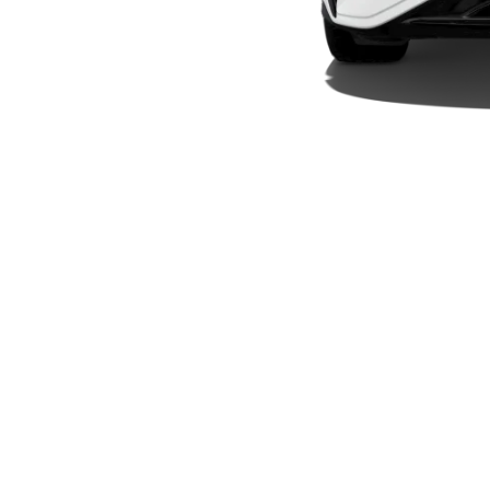
Modelli elettrici
Modelli ibridi plug-in
Berline
Toute le
Berline
CLA
Elettrico
CLA
Classe C
Berlina
Classe
C
Elettrico
Berlina
EQE
Elettrico
Berlina