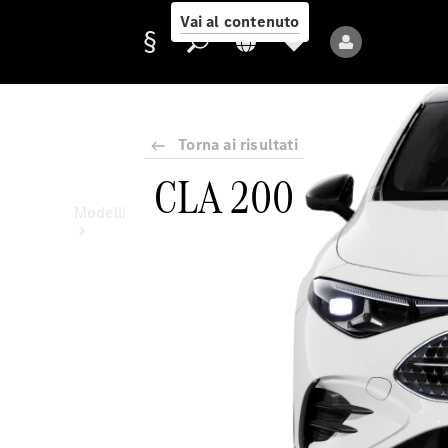
Vai al contenuto
Torna ai risultati
Fornitore/protezione
CLA 200
dati
Modelli
Tutti i modelli
Nuovi modelli