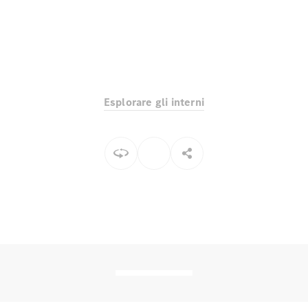
Toute i SUV
EQE
Elettrico
SUV
Esplorare gli interni
EQS
Elettrico
SUV
Mercedes-
Maybach
Elettrico
EQS SUV
GLA
GLA
Nuovo
GLA
Nuovo
Elettrico
GLB
Elettrico
GLB
GLC
Elettrico
GLC
GLC Coupé
GLE