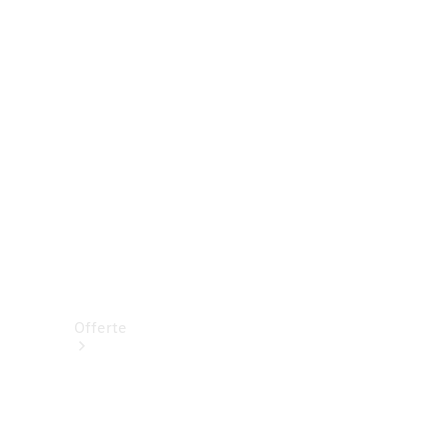
Prenotare una prova su strada
Offerte