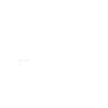
tecnici
Collection
Servizi
Tutti i
servizi