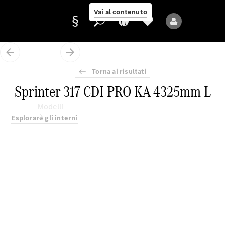
Vai al contenuto
Torna ai risultati
Fornitore/protezione
Sprinter 317 CDI PRO KA 4325mm L
dati
Modelli
Esplorare gli interni
Tutti i modelli
Nuovi modelli