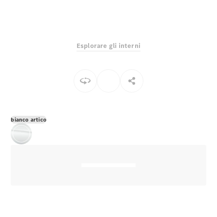
EQS
Elettrico
Berlina
Classe E
Berlina
Classe S
Esplorare gli interni
Classe S
Lunga
Mercedes-
Maybach
Classe S
Configuratore
bianco artico
Mercedes-
Benz-Store
Prenotare
una prova
su strada
SUV & Fuoristrada