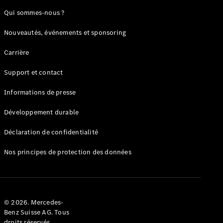
Qui sommes-nous ?
Configurateur
Mercedes-
Nouveautés, événements et sponsoring
Benz Store
Réserver
Carrière
une course
d’essai
Support et contact
Compacte
Informations de presse
Développement durable
Déclaration de confidentialité
Nos principes de protection des données
Classe A
Berline
compacte
Configurateur
© 2026. Mercedes-
Benz Suisse AG. Tous
Mercedes-
droits réservés