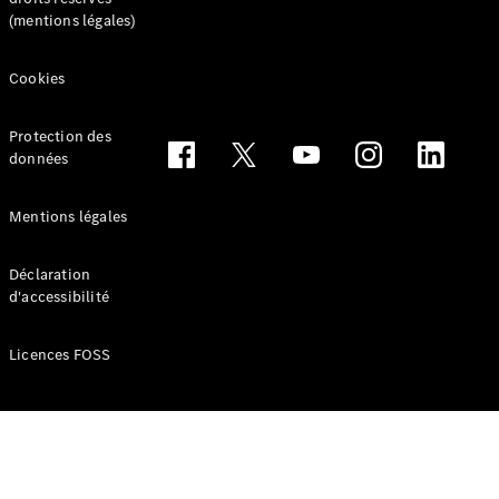
Benz Store
(mentions légales)
Réserver
une course
d’essai
Cookies
Coupés
Protection des
données
Mentions légales
Tous les
Déclaration
Coupés
d'accessibilité
CLE Coupé
Mercedes-
AMG GT
Licences FOSS
Coupé
Mercedes-
AMG GT
Électrique
Coupé 4
Portes