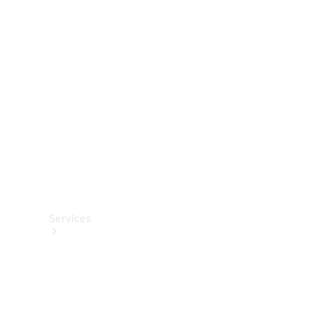
Roues et
pneus
Accessoires
techniques
Collection
Services