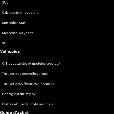
SUV
Cabriolets et roadsters
Mercedes-AMG
Mercedes-Maybach
Tous les
VUL
SUVs
Véhicules
EQE
Électrique
SUV
EQS
Offres actuelles et modèles spéciaux
Électrique
SUV
Trouver une nouvelle voiture
Mercedes-
Maybach
Électrique
Trouver des véhicules d’occasion
EQS SUV
GLA
Configurateur et prix
GLA
Nouveau
GLA
Nouveau
Électrique
Flottes et clients professionnels
GLB
Électrique
GLB
Guide d'achat