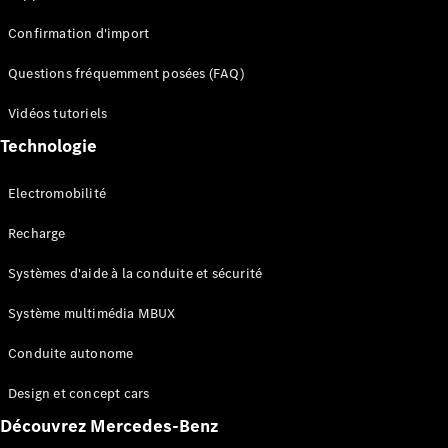
Confirmation d'import
Questions fréquemment posées (FAQ)
Vidéos tutoriels
Tous les
Breaks
Technologie
CLA
Shooting
Électrique
Electromobilité
Brake
CLA
Recharge
Shooting
Brake
Systèmes d'aide à la conduite et sécurité
Classe C
Break
Système multimédia MBUX
Classe C
All-Terrain
Conduite autonome
Classe E
Break
Design et concept cars
Classe E All-
Découvrez Mercedes-Benz
Terrain