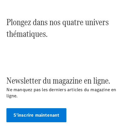
Modèles électriques
Modèles hybrides rechargeables
Plongez dans nos quatre univers
Berlines
thématiques.
Tous les
Berlines
Newsletter du magazine en ligne.
CLA
Électrique
CLA
Ne manquez pas les derniers articles du magazine en
Classe C
ligne.
Berline
Classe
C
Électrique
S’inscrire maintenant
Berline
EQE
Électrique
Berline