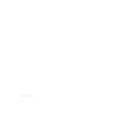
Mercedes-Benz Store
Réserver une course d’essai
Offres