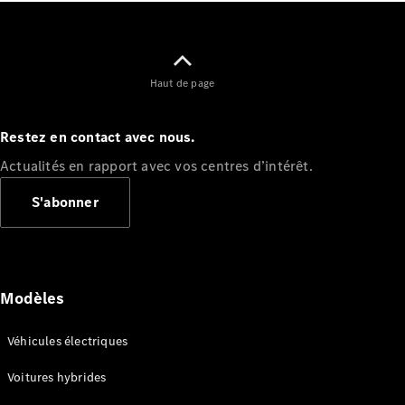
EQS
Électrique
Berline
Classe E
Berline
Haut de page
Classe S
Classe S
Berline
Restez en contact avec nous.
longue
Mercedes-
Actualités en rapport avec vos centres d’intérêt.
Maybach
S'abonner
Classe S
Configurateur
Mercedes-
Benz Store
Modèles
Réserver
une course
Véhicules électriques
d’essai
SUV & tout-terrains
Voitures hybrides