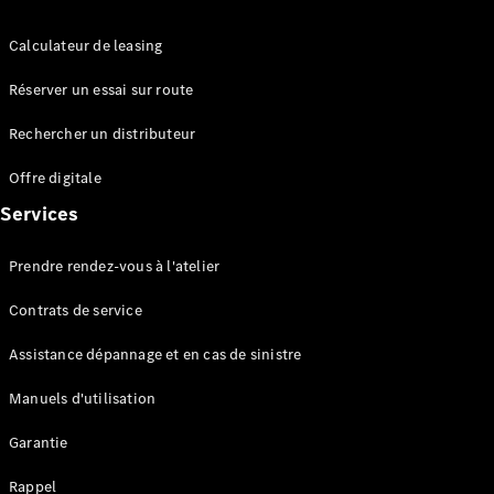
GLC
Électrique
GLC
Calculateur de leasing
GLC Coupé
GLE
Réserver un essai sur route
GLE Coupé
GLS
Rechercher un distributeur
Mercedes-
Maybach
Nouveau
Offre digitale
GLS
Services
Classe
Électrique
G
Classe G
Prendre rendez-vous à l'atelier
Contrats de service
Configurateur
Mercedes-
Assistance dépannage et en cas de sinistre
Benz Store
Réserver
Manuels d'utilisation
une course
d’essai
Garantie
Breaks
Rappel