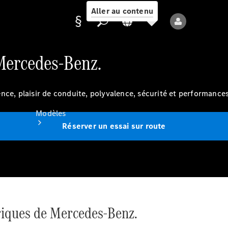
Aller au contenu
 Mercedes-Benz.
Fournisseur /
Protection des
nce, plaisir de conduite, polyvalence, sécurité et performances
données
Modèles
Réserver un essai sur route
Tous les modèles
Nouveaux modèles
triques de Mercedes-Benz.