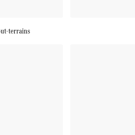
ut-terrains
Tous les
SUVs
EQE
Électrique
SUV
EQS
Électrique
SUV
Mercedes-
Maybach
Électrique
EQS SUV
GLA
GLA
Nouveau
GLA
Nouveau
Électrique
GLB
Électrique
GLB