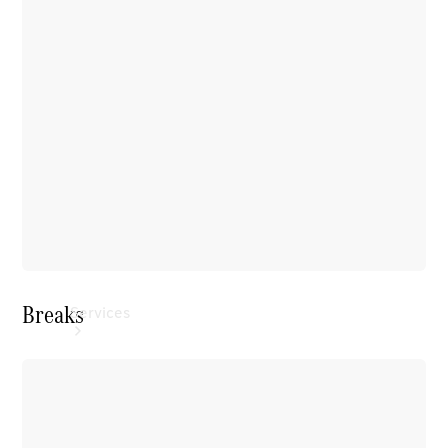
Roues et
pneus
Accessoires
techniques
Collection
Breaks
Services