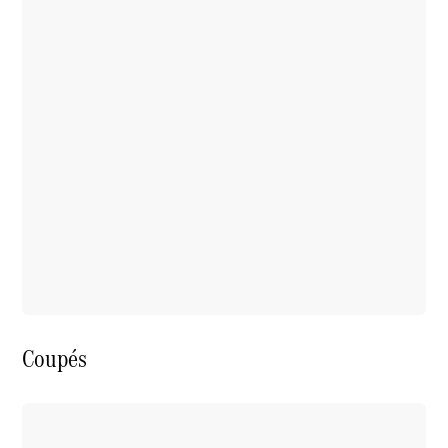
Sur
Mercedes-
Benz Suisse
Recherche
d’un
partenaire
Ambassadeurs
Driving
Events
She’s
Mercedes
Coupés
Gastronomie
Zurich Film
Festival
MercedesTrophy