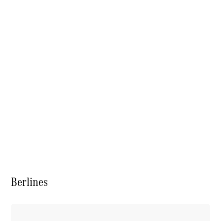
EQS
Électrique
Berline
Classe E
Berline
Classe S
Classe S
Berline
longue
Mercedes-
Maybach
Classe S
Configurateur
Mercedes-
Benz Store
Réserver
Berlines
une course
d’essai
SUV & tout-terrains