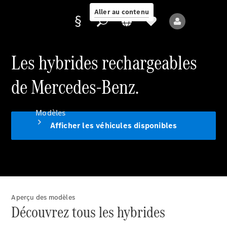
Aller au contenu
Les hybrides rechargeables
de Mercedes-Benz.
Fournisseur /
Protection des
données
Modèles
Afficher les véhicules disponibles
Tous les modèles
Aperçu des modèles
Nouveaux modèles
Découvrez tous les hybrides