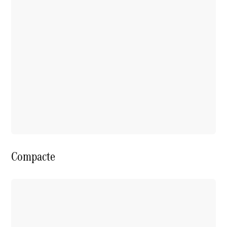
de chaîne
cinématique
Système
multimédia
MBUX
Over-the-
Air-Updates
Aides à la
conduite
Design et
concept
cars
Electromobilité
Durabilité
Compacte
Mercedes-
Benz
Suisse