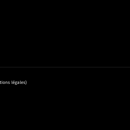
Tous les
Breaks
CLA
Shooting
Électrique
Brake
CLA
Shooting
Brake
ions légales)
Classe C
Break
Classe C
All-Terrain
Classe E
Break
Classe E All-
Terrain