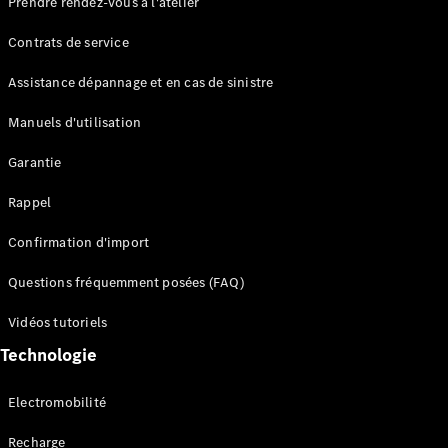
Prendre rendez-vous à l'atelier
Contrats de service
Assistance dépannage et en cas de sinistre
Manuels d'utilisation
Garantie
Tous les
SUVs
Rappel
EQE
Électrique
SUV
Confirmation d'import
EQS
Électrique
SUV
Questions fréquemment posées (FAQ)
Mercedes-
Maybach
Électrique
Vidéos tutoriels
EQS SUV
Technologie
GLA
GLA
Nouveau
GLA
Nouveau
Électrique
Electromobilité
GLB
Électrique
GLB
Recharge