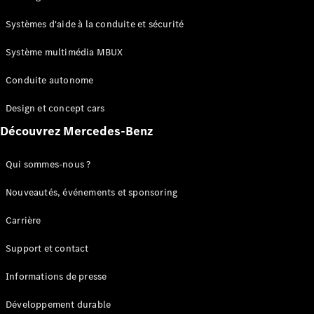
GLC
Électrique
GLC
Systèmes d'aide à la conduite et sécurité
GLC Coupé
GLE
Système multimédia MBUX
GLE Coupé
Conduite autonome
GLS
Mercedes-
Design et concept cars
Maybach
Nouveau
GLS
Découvrez Mercedes-Benz
Classe
Électrique
G
Qui sommes-nous ?
Classe G
Nouveautés, événements et sponsoring
Configurateur
Carrière
Mercedes-
Benz Store
Support et contact
Réserver
une course
Informations de presse
d’essai
Breaks
Développement durable