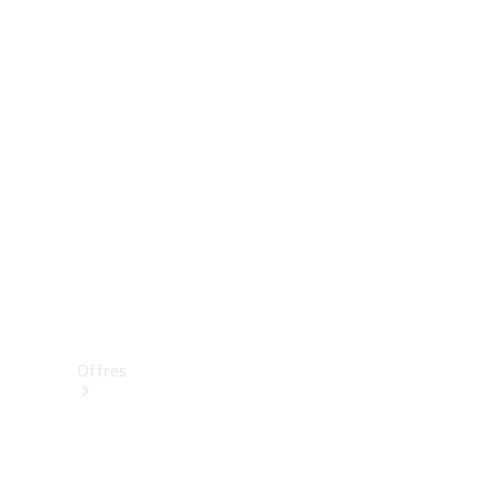
Mercedes-Benz Store
Réserver une course d’essai
Offres