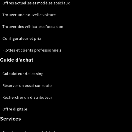
Offres actuelles et modèles spéciaux
EQS
Électrique
Berline
Trouver une nouvelle voiture
Classe E
Berline
Trouver des véhicules d’occasion
Classe S
Classe S
Configurateur et prix
Berline
longue
Flottes et clients professionnels
Mercedes-
Guide d'achat
Maybach
Classe S
Calculateur de leasing
Configurateur
Réserver un essai sur route
Mercedes-
Benz Store
Rechercher un distributeur
Réserver
une course
Offre digitale
d’essai
Services
SUV & tout-terrains