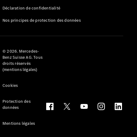
Déclaration de confidentialité
Nos principes de protection des données
Tous les
Breaks
CLA
© 2026. Mercedes-
Shooting
Électrique
Benz Suisse AG. Tous
Brake
droits réservés
CLA
(mentions légales)
Shooting
Brake
Cookies
Classe C
Break
Classe C
Protection des
All-Terrain
données
Classe E
Break
Mentions légales
Classe E All-
Terrain