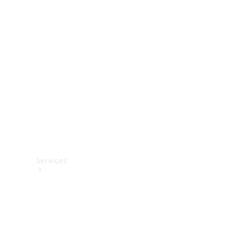
Roues et
pneus
Accessoires
techniques
Collection
Services