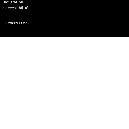
Déclaration
d'accessibilité
Configurateur
Mercedes-
Licences FOSS
Benz Store
Réserver
une course
d’essai
Compacte
Classe A
Berline
compacte
Configurateur
Mercedes-