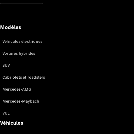
Modèles électriques
Modèles hybrides rechargeables
Berlines
Modèles
Véhicules électriques
Voitures hybrides
SUV
Tous les
Berlines
Cabriolets et roadsters
CLA
Électrique
CLA
Mercedes-AMG
Classe C
Berline
Mercedes-Maybach
Classe
C
VUL
Électrique
Berline
Véhicules
EQE
Électrique
Berline