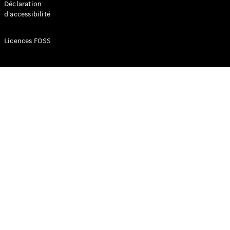
Déclaration
d'accessibilité
Configurateur
Mercedes-
Licences FOSS
Benz Store
Réserver
une course
d’essai
Compacte
Classe A
Berline
compacte
Configurateur
Mercedes-