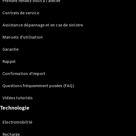
Prendre rendez-vous à l'atelier
Contrats de service
Assistance dépannage et en cas de sinistre
Manuels d'utilisation
Garantie
Tous les
SUVs
Rappel
EQE
Électrique
SUV
Confirmation d'import
EQS
Électrique
SUV
Questions fréquemment posées (FAQ)
Mercedes-
Maybach
Électrique
Vidéos tutoriels
EQS SUV
Technologie
GLA
GLA
Nouveau
GLA
Nouveau
Électrique
Electromobilité
GLB
Électrique
GLB
Recharge