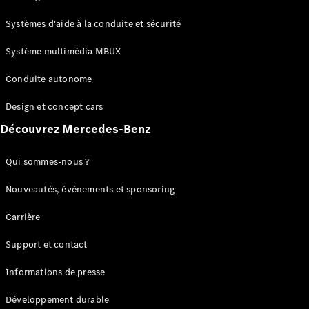
GLC
Électrique
GLC
Systèmes d'aide à la conduite et sécurité
GLC Coupé
GLE
Système multimédia MBUX
GLE Coupé
Conduite autonome
GLS
Mercedes-
Design et concept cars
Maybach
Nouveau
GLS
Découvrez Mercedes-Benz
Classe
Électrique
G
Qui sommes-nous ?
Classe G
Nouveautés, événements et sponsoring
Configurateur
Carrière
Mercedes-
Benz Store
Support et contact
Réserver
une course
Informations de presse
d’essai
Breaks
Développement durable