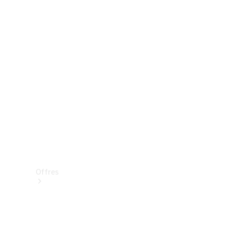
Mercedes-Benz Store
Réserver une course d’essai
Offres