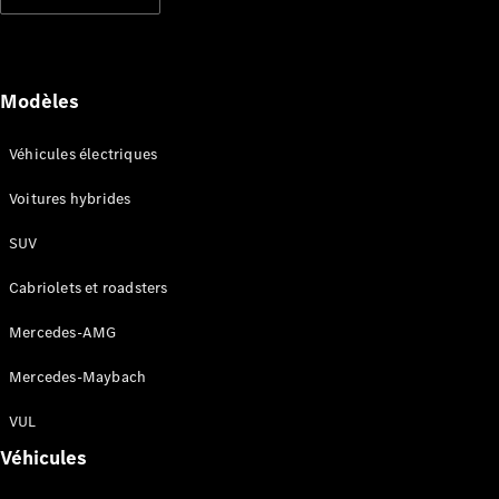
Modèles électriques
Modèles hybrides rechargeables
Berlines
Modèles
Véhicules électriques
Voitures hybrides
SUV
Tous les
Berlines
Cabriolets et roadsters
CLA
Électrique
CLA
Mercedes-AMG
Classe C
Berline
Mercedes-Maybach
Classe
C
VUL
Électrique
Berline
Véhicules
EQE
Électrique
Berline