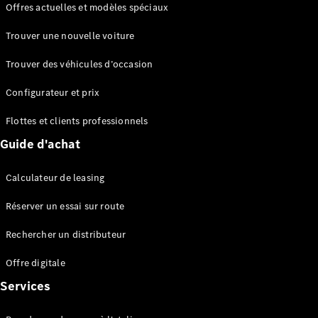
Offres actuelles et modèles spéciaux
EQS
Électrique
Berline
Trouver une nouvelle voiture
Classe E
Berline
Trouver des véhicules d’occasion
Classe S
Classe S
Configurateur et prix
Berline
longue
Flottes et clients professionnels
Mercedes-
Guide d'achat
Maybach
Classe S
Calculateur de leasing
Configurateur
Réserver un essai sur route
Mercedes-
Benz Store
Rechercher un distributeur
Réserver
une course
Offre digitale
d’essai
Services
SUV & tout-terrains