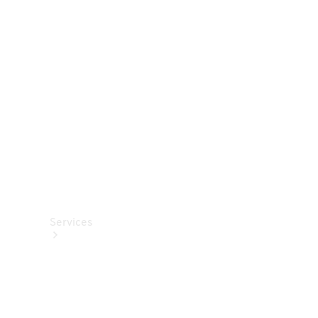
Roues et
pneus
Accessoires
techniques
Collection
Services