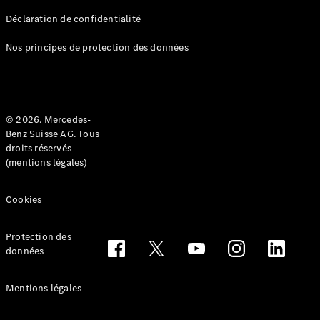
Déclaration de confidentialité
Nos principes de protection des données
Tous les
Breaks
CLA
© 2026. Mercedes-
Shooting
Électrique
Benz Suisse AG. Tous
Brake
droits réservés
CLA
(mentions légales)
Shooting
Brake
Cookies
Classe C
Break
Classe C
Protection des
All-Terrain
données
Classe E
Break
Mentions légales
Classe E All-
Terrain