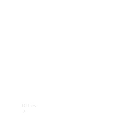
Mercedes-Benz Store
Réserver une course d’essai
Offres