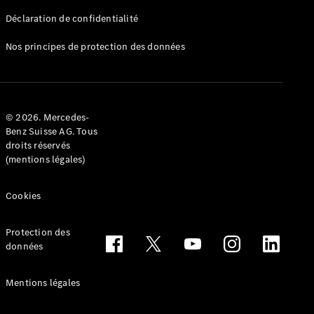
Déclaration de confidentialité
Nos principes de protection des données
Tous les
Breaks
CLA
© 2026. Mercedes-
Shooting
Électrique
Benz Suisse AG. Tous
Brake
droits réservés
CLA
(mentions légales)
Shooting
Brake
Cookies
Classe C
Break
Classe C
Protection des
All-Terrain
données
Classe E
Break
Mentions légales
Classe E All-
Terrain