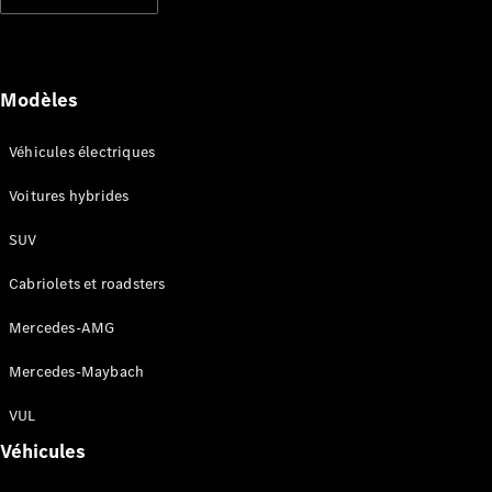
Modèles électriques
Modèles hybrides rechargeables
Berlines
Modèles
Véhicules électriques
Voitures hybrides
SUV
Tous les
Berlines
Cabriolets et roadsters
CLA
Électrique
CLA
Mercedes-AMG
Classe C
Berline
Mercedes-Maybach
Classe
C
VUL
Électrique
Berline
Véhicules
EQE
Électrique
Berline