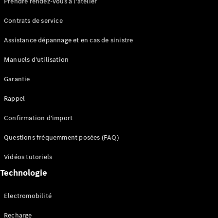
Prendre rendez-vous à l'atelier
Contrats de service
Assistance dépannage et en cas de sinistre
Manuels d'utilisation
Garantie
Tous les
SUVs
Rappel
EQE
Électrique
SUV
Confirmation d'import
EQS
Électrique
SUV
Questions fréquemment posées (FAQ)
Mercedes-
Maybach
Électrique
Vidéos tutoriels
EQS SUV
Technologie
GLA
GLA
Nouveau
GLA
Nouveau
Électrique
Electromobilité
GLB
Électrique
GLB
Recharge