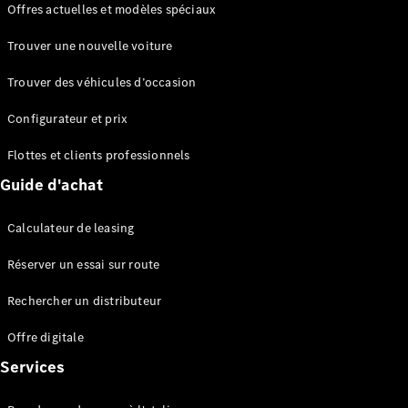
Offres actuelles et modèles spéciaux
EQS
Électrique
Berline
Trouver une nouvelle voiture
Classe E
Berline
Trouver des véhicules d’occasion
Classe S
Classe S
Configurateur et prix
Berline
longue
Flottes et clients professionnels
Mercedes-
Guide d'achat
Maybach
Classe S
Calculateur de leasing
Configurateur
Réserver un essai sur route
Mercedes-
Benz Store
Rechercher un distributeur
Réserver
une course
Offre digitale
d’essai
Services
SUV & tout-terrains