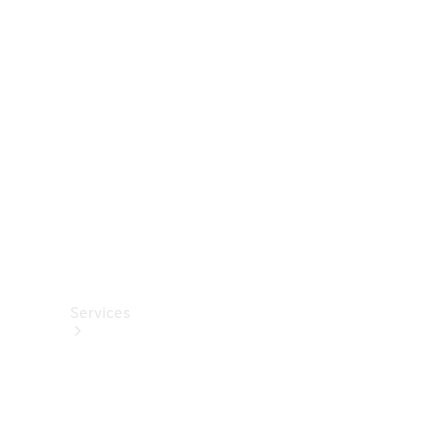
Roues et
pneus
Accessoires
techniques
Collection
Services