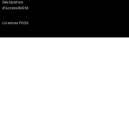
Déclaration
d'accessibilité
Configurateur
Mercedes-
Licences FOSS
Benz Store
Réserver
une course
d’essai
Compacte
Classe A
Berline
compacte
Configurateur
Mercedes-