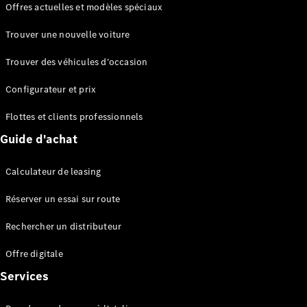
Offres actuelles et modèles spéciaux
EQS
Électrique
Berline
Trouver une nouvelle voiture
Classe E
Berline
Trouver des véhicules d’occasion
Classe S
Classe S
Configurateur et prix
Berline
longue
Flottes et clients professionnels
Mercedes-
Guide d'achat
Maybach
Classe S
Calculateur de leasing
Configurateur
Réserver un essai sur route
Mercedes-
Benz Store
Rechercher un distributeur
Réserver
une course
Offre digitale
d’essai
Services
SUV & tout-terrains