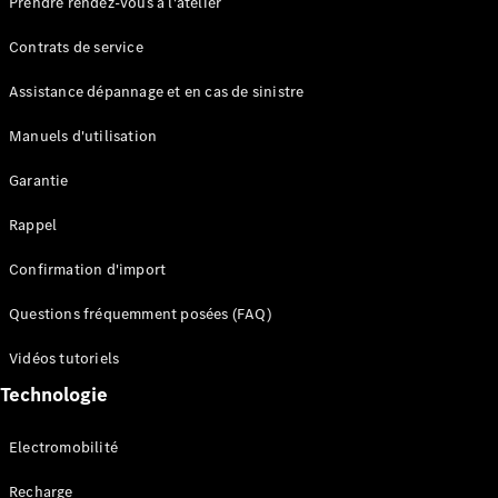
Prendre rendez-vous à l'atelier
Contrats de service
Assistance dépannage et en cas de sinistre
Manuels d'utilisation
Garantie
Tous les
SUVs
Rappel
EQE
Électrique
SUV
Confirmation d'import
EQS
Électrique
SUV
Questions fréquemment posées (FAQ)
Mercedes-
Maybach
Électrique
Vidéos tutoriels
EQS SUV
Technologie
GLA
GLA
Nouveau
GLA
Nouveau
Électrique
Electromobilité
GLB
Électrique
GLB
Recharge