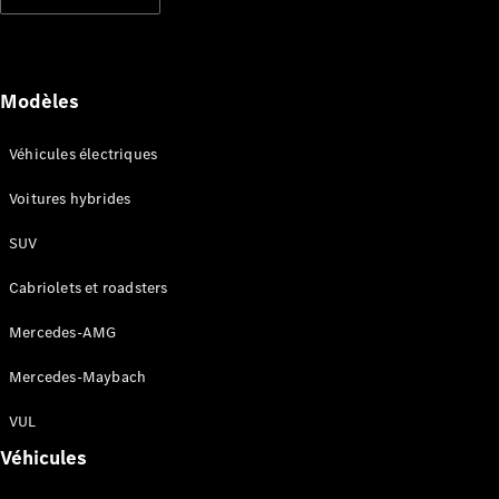
Modèles électriques
Modèles hybrides rechargeables
Berlines
Modèles
Véhicules électriques
Voitures hybrides
SUV
Tous les
Berlines
Cabriolets et roadsters
CLA
Électrique
CLA
Mercedes-AMG
Classe C
Berline
Mercedes-Maybach
Classe
C
VUL
Électrique
Berline
Véhicules
EQE
Électrique
Berline