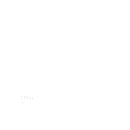
Mercedes-Benz Store
Réserver une course d’essai
Offres