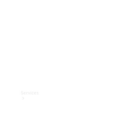
Roues et
pneus
Accessoires
techniques
Collection
Services