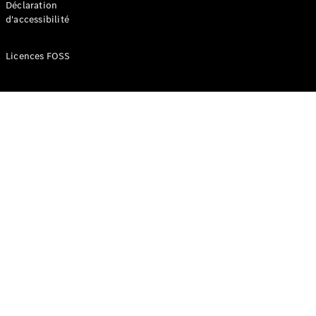
Déclaration
d'accessibilité
Configurateur
Mercedes-
Licences FOSS
Benz Store
Réserver
une course
d’essai
Compacte
Classe A
Berline
compacte
Configurateur
Mercedes-