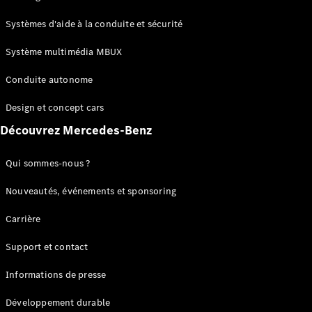
GLC
Électrique
GLC
Systèmes d'aide à la conduite et sécurité
GLC Coupé
GLE
Système multimédia MBUX
GLE Coupé
Conduite autonome
GLS
Mercedes-
Design et concept cars
Maybach
Nouveau
GLS
Découvrez Mercedes-Benz
Classe
Électrique
G
Qui sommes-nous ?
Classe G
Nouveautés, événements et sponsoring
Configurateur
Carrière
Mercedes-
Benz Store
Support et contact
Réserver
une course
Informations de presse
d’essai
Breaks
Développement durable