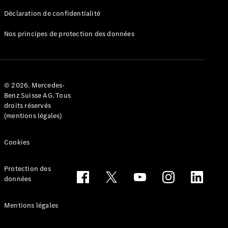
Déclaration de confidentialité
Nos principes de protection des données
Tous les
Breaks
CLA
© 2026. Mercedes-
Shooting
Électrique
Benz Suisse AG. Tous
Brake
droits réservés
CLA
(mentions légales)
Shooting
Brake
Cookies
Classe C
Break
Classe C
Protection des
All-Terrain
données
Classe E
Break
Mentions légales
Classe E All-
Terrain