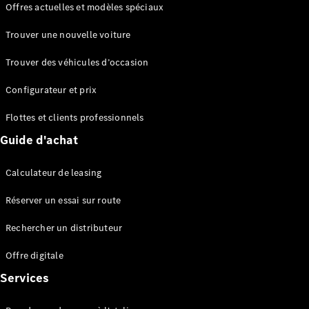
Offres actuelles et modèles spéciaux
EQS
Électrique
Berline
Trouver une nouvelle voiture
Classe E
Berline
Trouver des véhicules d’occasion
Classe S
Classe S
Configurateur et prix
Berline
longue
Flottes et clients professionnels
Mercedes-
Guide d'achat
Maybach
Classe S
Calculateur de leasing
Configurateur
Réserver un essai sur route
Mercedes-
Benz Store
Rechercher un distributeur
Réserver
une course
Offre digitale
d’essai
Services
SUV & tout-terrains