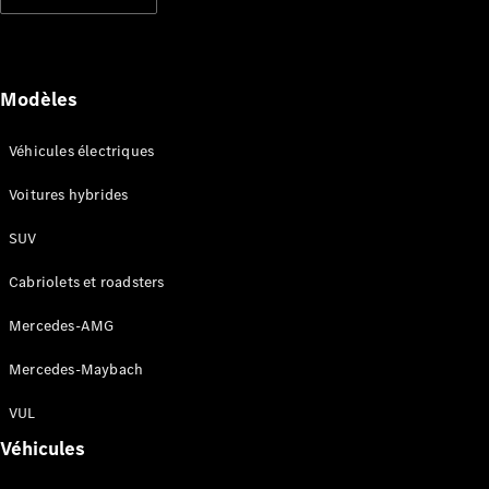
Modèles électriques
Modèles hybrides rechargeables
Berlines
Modèles
Véhicules électriques
Voitures hybrides
SUV
Tous les
Berlines
Cabriolets et roadsters
CLA
Électrique
CLA
Mercedes-AMG
Classe C
Berline
Mercedes-Maybach
Classe
C
VUL
Électrique
Berline
Véhicules
EQE
Électrique
Berline