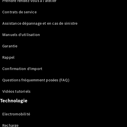
Prendre rendez-vous à l'atelier
Contrats de service
Assistance dépannage et en cas de sinistre
Manuels d'utilisation
Garantie
Tous les
SUVs
Rappel
EQE
Électrique
SUV
Confirmation d'import
EQS
Électrique
SUV
Questions fréquemment posées (FAQ)
Mercedes-
Maybach
Électrique
Vidéos tutoriels
EQS SUV
Technologie
GLA
GLA
Nouveau
GLA
Nouveau
Électrique
Electromobilité
GLB
Électrique
GLB
Recharge