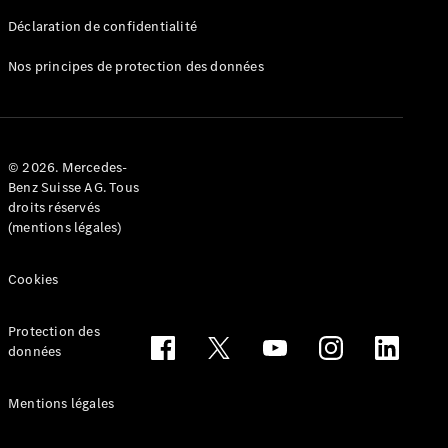
Déclaration de confidentialité
Nos principes de protection des données
Tous les
Breaks
CLA
© 2026. Mercedes-
Shooting
Électrique
Benz Suisse AG. Tous
Brake
droits réservés
CLA
(mentions légales)
Shooting
Brake
Cookies
Classe C
Break
Classe C
Protection des
All-Terrain
données
Classe E
Break
Mentions légales
Classe E All-
Terrain