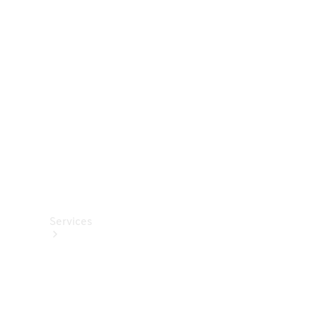
Roues et
pneus
Accessoires
techniques
Collection
Services