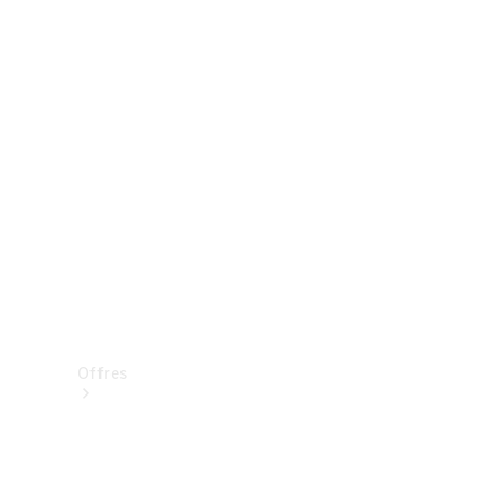
Mercedes-Benz Store
Réserver une course d’essai
Offres