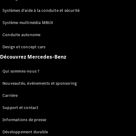
GLC
Électrique
GLC
Systèmes d'aide à la conduite et sécurité
GLC Coupé
GLE
Système multimédia MBUX
GLE Coupé
Conduite autonome
GLS
Mercedes-
Design et concept cars
Maybach
Nouveau
GLS
Découvrez Mercedes-Benz
Classe
Électrique
G
Qui sommes-nous ?
Classe G
Nouveautés, événements et sponsoring
Configurateur
Carrière
Mercedes-
Benz Store
Support et contact
Réserver
une course
Informations de presse
d’essai
Breaks
Développement durable