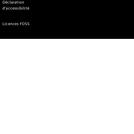
Déclaration
d'accessibilité
Configurateur
Mercedes-
Licences FOSS
Benz Store
Réserver
une course
d’essai
Compacte
Classe A
Berline
compacte
Configurateur
Mercedes-