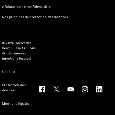
Déclaration de confidentialité
Nos principes de protection des données
Tous les
Breaks
CLA
© 2026. Mercedes-
Shooting
Électrique
Benz Suisse AG. Tous
Brake
droits réservés
CLA
(mentions légales)
Shooting
Brake
Cookies
Classe C
Break
Classe C
Protection des
All-Terrain
données
Classe E
Break
Mentions légales
Classe E All-
Terrain