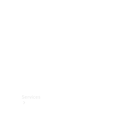
Roues et
pneus
Accessoires
techniques
Collection
Services