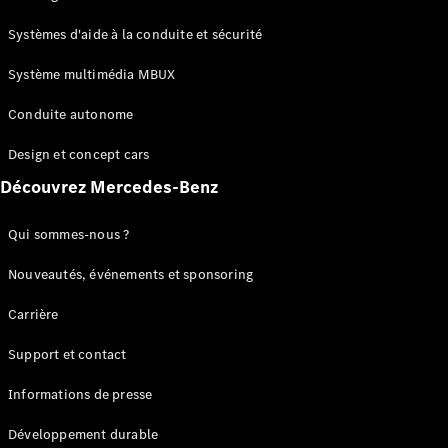
GLC
Électrique
GLC
Systèmes d'aide à la conduite et sécurité
GLC Coupé
GLE
Système multimédia MBUX
GLE Coupé
Conduite autonome
GLS
Mercedes-
Design et concept cars
Maybach
Nouveau
GLS
Découvrez Mercedes-Benz
Classe
Électrique
G
Qui sommes-nous ?
Classe G
Nouveautés, événements et sponsoring
Configurateur
Carrière
Mercedes-
Benz Store
Support et contact
Réserver
une course
Informations de presse
d’essai
Breaks
Développement durable