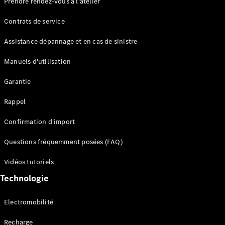
Prendre rendez-vous à l'atelier
Contrats de service
Assistance dépannage et en cas de sinistre
Manuels d'utilisation
Garantie
Tous les
SUVs
Rappel
EQE
Électrique
SUV
Confirmation d'import
EQS
Électrique
SUV
Questions fréquemment posées (FAQ)
Mercedes-
Maybach
Électrique
Vidéos tutoriels
EQS SUV
Technologie
GLA
GLA
Nouveau
GLA
Nouveau
Électrique
Electromobilité
GLB
Électrique
GLB
Recharge