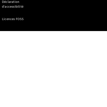
Déclaration
d'accessibilité
Configurateur
Mercedes-
Licences FOSS
Benz Store
Réserver
une course
d’essai
Compacte
Classe A
Berline
compacte
Configurateur
Mercedes-