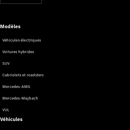
Modèles électriques
Modèles hybrides rechargeables
Berlines
Modèles
Véhicules électriques
Voitures hybrides
SUV
Tous les
Berlines
Cabriolets et roadsters
CLA
Électrique
CLA
Mercedes-AMG
Classe C
Berline
Mercedes-Maybach
Classe
C
VUL
Électrique
Berline
Véhicules
EQE
Électrique
Berline