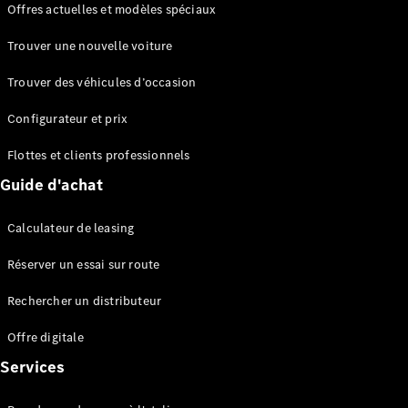
Offres actuelles et modèles spéciaux
EQS
Électrique
Berline
Trouver une nouvelle voiture
Classe E
Berline
Trouver des véhicules d’occasion
Classe S
Classe S
Configurateur et prix
Berline
longue
Flottes et clients professionnels
Mercedes-
Guide d'achat
Maybach
Classe S
Calculateur de leasing
Configurateur
Réserver un essai sur route
Mercedes-
Benz Store
Rechercher un distributeur
Réserver
une course
Offre digitale
d’essai
Services
SUV & tout-terrains