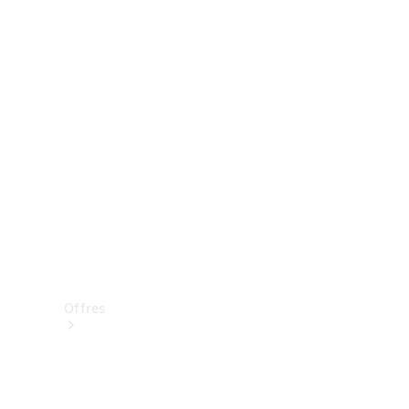
Mercedes-Benz Store
Réserver une course d’essai
Offres