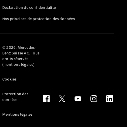
Déclaration de confidentialité
Nos principes de protection des données
Tous les
Breaks
CLA
© 2026. Mercedes-
Shooting
Électrique
Benz Suisse AG. Tous
Brake
droits réservés
CLA
(mentions légales)
Shooting
Brake
Cookies
Classe C
Break
Classe C
Protection des
All-Terrain
données
Classe E
Break
Mentions légales
Classe E All-
Terrain