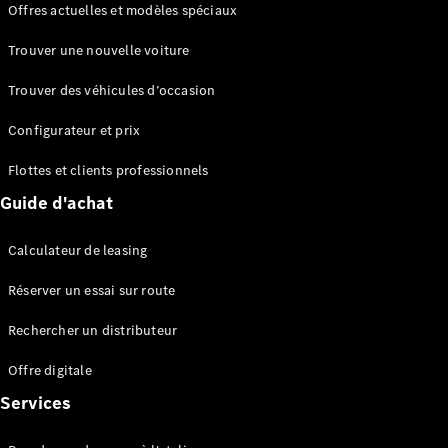
Offres actuelles et modèles spéciaux
EQS
Électrique
Berline
Trouver une nouvelle voiture
Classe E
Berline
Trouver des véhicules d’occasion
Classe S
Classe S
Configurateur et prix
Berline
longue
Flottes et clients professionnels
Mercedes-
Guide d'achat
Maybach
Classe S
Calculateur de leasing
Configurateur
Réserver un essai sur route
Mercedes-
Benz Store
Rechercher un distributeur
Réserver
une course
Offre digitale
d’essai
Services
SUV & tout-terrains