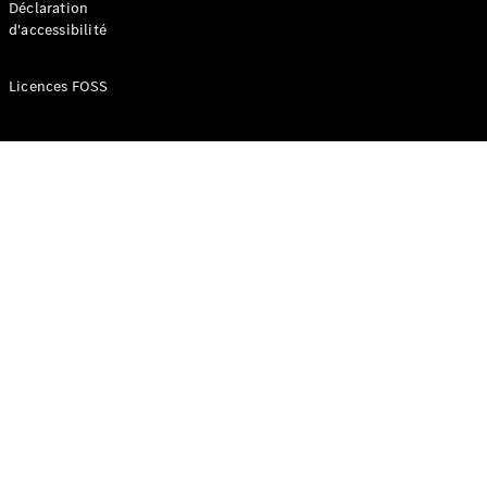
Déclaration
d'accessibilité
Configurateur
Mercedes-
Licences FOSS
Benz Store
Réserver
une course
d’essai
Compacte
Classe A
Berline
compacte
Configurateur
Mercedes-