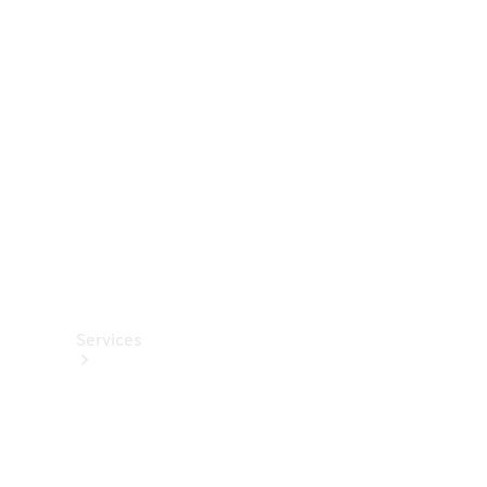
Roues et
pneus
Accessoires
techniques
Collection
Services