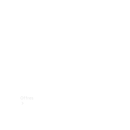
Mercedes-Benz Store
Réserver une course d’essai
Offres