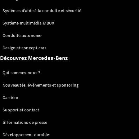
GLC
Électrique
GLC
Systèmes d'aide à la conduite et sécurité
GLC Coupé
GLE
Système multimédia MBUX
GLE Coupé
Conduite autonome
GLS
Mercedes-
Design et concept cars
Maybach
Nouveau
GLS
Découvrez Mercedes-Benz
Classe
Électrique
G
Qui sommes-nous ?
Classe G
Nouveautés, événements et sponsoring
Configurateur
Carrière
Mercedes-
Benz Store
Support et contact
Réserver
une course
Informations de presse
d’essai
Breaks
Développement durable