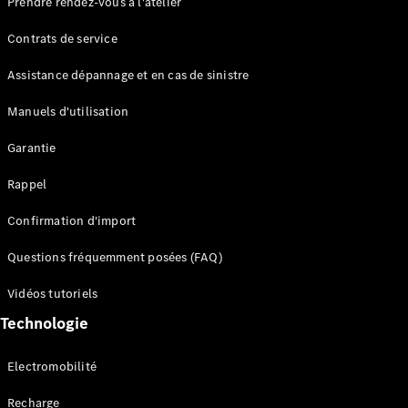
Prendre rendez-vous à l'atelier
Contrats de service
Assistance dépannage et en cas de sinistre
Manuels d'utilisation
Garantie
Tous les
SUVs
Rappel
EQE
Électrique
SUV
Confirmation d'import
EQS
Électrique
SUV
Questions fréquemment posées (FAQ)
Mercedes-
Maybach
Électrique
Vidéos tutoriels
EQS SUV
Technologie
GLA
GLA
Nouveau
GLA
Nouveau
Électrique
Electromobilité
GLB
Électrique
GLB
Recharge