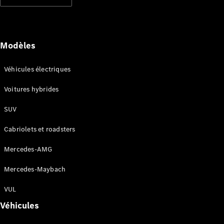
Modèles électriques
Modèles hybrides rechargeables
Berlines
Modèles
Véhicules électriques
Voitures hybrides
SUV
Tous les
Berlines
Cabriolets et roadsters
CLA
Électrique
CLA
Mercedes-AMG
Classe C
Berline
Mercedes-Maybach
Classe
C
VUL
Électrique
Berline
Véhicules
EQE
Électrique
Berline