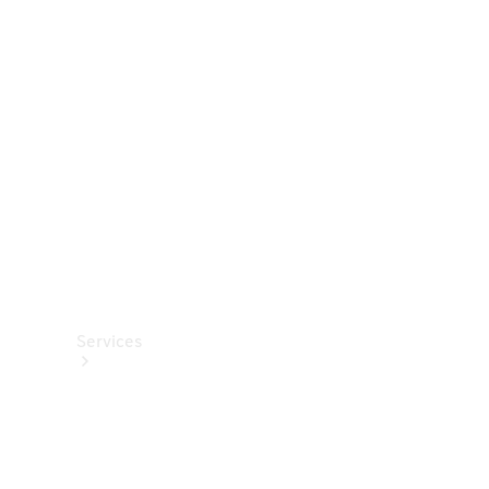
Roues et
pneus
Accessoires
techniques
Collection
Services