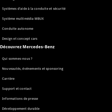
GLC
Électrique
GLC
Systèmes d'aide à la conduite et sécurité
GLC Coupé
GLE
Système multimédia MBUX
GLE Coupé
Conduite autonome
GLS
Mercedes-
Design et concept cars
Maybach
Nouveau
GLS
Découvrez Mercedes-Benz
Classe
Électrique
G
Qui sommes-nous ?
Classe G
Nouveautés, événements et sponsoring
Configurateur
Carrière
Mercedes-
Benz Store
Support et contact
Réserver
une course
Informations de presse
d’essai
Breaks
Développement durable