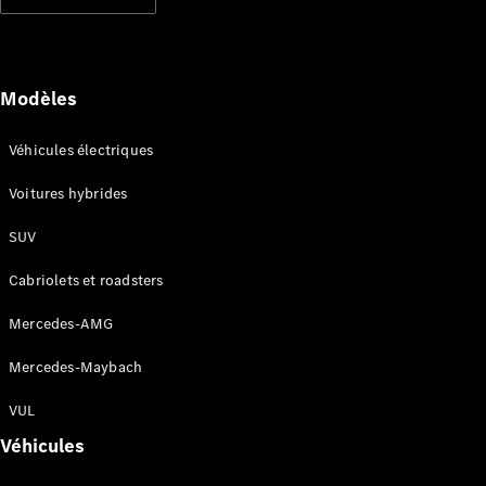
Modèles électriques
Modèles hybrides rechargeables
Berlines
Modèles
Véhicules électriques
Voitures hybrides
SUV
Tous les
Berlines
Cabriolets et roadsters
CLA
Électrique
CLA
Mercedes-AMG
Classe C
Berline
Mercedes-Maybach
Classe
C
VUL
Électrique
Berline
Véhicules
EQE
Électrique
Berline