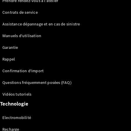
Prendre rendez-vous à l'atelier
Contrats de service
Assistance dépannage et en cas de sinistre
Manuels d'utilisation
Garantie
Tous les
SUVs
Rappel
EQE
Électrique
SUV
Confirmation d'import
EQS
Électrique
SUV
Questions fréquemment posées (FAQ)
Mercedes-
Maybach
Électrique
Vidéos tutoriels
EQS SUV
Technologie
GLA
GLA
Nouveau
GLA
Nouveau
Électrique
Electromobilité
GLB
Électrique
GLB
Recharge