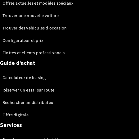
Offres actuelles et modèles spéciaux
EQS
Électrique
Berline
Trouver une nouvelle voiture
Classe E
Berline
Trouver des véhicules d’occasion
Classe S
Classe S
Configurateur et prix
Berline
longue
Flottes et clients professionnels
Mercedes-
Guide d'achat
Maybach
Classe S
Calculateur de leasing
Configurateur
Réserver un essai sur route
Mercedes-
Benz Store
Rechercher un distributeur
Réserver
une course
Offre digitale
d’essai
Services
SUV & tout-terrains