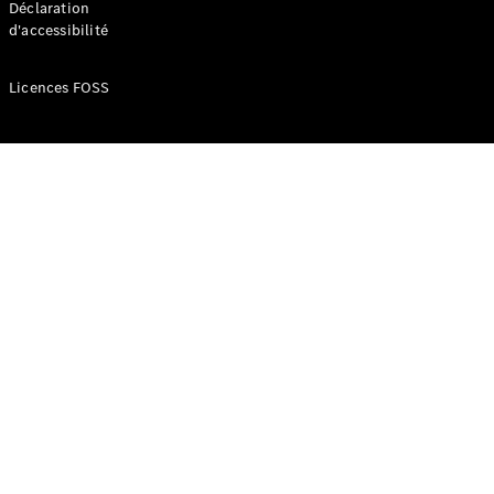
Déclaration
d'accessibilité
Configurateur
Mercedes-
Licences FOSS
Benz Store
Réserver
une course
d’essai
Compacte
Classe A
Berline
compacte
Configurateur
Mercedes-