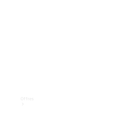
Mercedes-Benz Store
Réserver une course d’essai
Offres