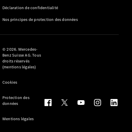
Déclaration de confidentialité
Nos principes de protection des données
Tous les
Breaks
CLA
© 2026. Mercedes-
Shooting
Électrique
Benz Suisse AG. Tous
Brake
droits réservés
CLA
(mentions légales)
Shooting
Brake
Cookies
Classe C
Break
Classe C
Protection des
All-Terrain
données
Classe E
Break
Mentions légales
Classe E All-
Terrain