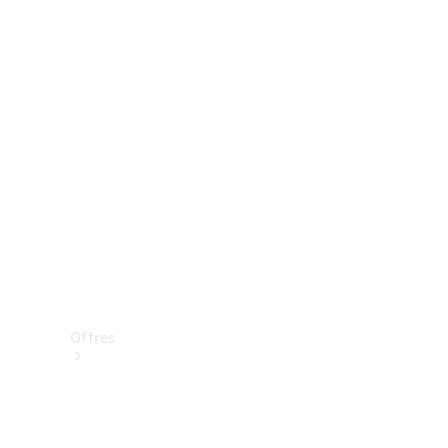
Mercedes-Benz Store
Réserver une course d’essai
Offres