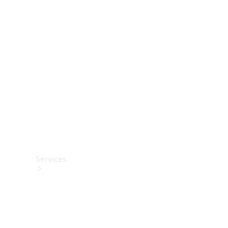
Roues et
pneus
Accessoires
techniques
Collection
Services