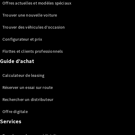
Offres actuelles et modèles spéciaux
EQS
Électrique
Berline
Trouver une nouvelle voiture
Classe E
Berline
Trouver des véhicules d’occasion
Classe S
Classe S
Configurateur et prix
Berline
longue
Flottes et clients professionnels
Mercedes-
Guide d'achat
Maybach
Classe S
Calculateur de leasing
Configurateur
Réserver un essai sur route
Mercedes-
Benz Store
Rechercher un distributeur
Réserver
une course
Offre digitale
d’essai
Services
SUV & tout-terrains