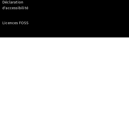
Déclaration
d'accessibilité
Configurateur
Mercedes-
Licences FOSS
Benz Store
Réserver
une course
d’essai
Compacte
Classe A
Berline
compacte
Configurateur
Mercedes-