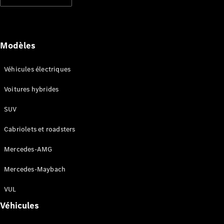
Modèles électriques
Modèles hybrides rechargeables
Berlines
Modèles
Véhicules électriques
Voitures hybrides
SUV
Tous les
Berlines
Cabriolets et roadsters
CLA
Électrique
CLA
Mercedes-AMG
Classe C
Berline
Mercedes-Maybach
Classe
C
VUL
Électrique
Berline
Véhicules
EQE
Électrique
Berline