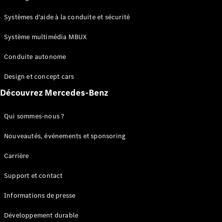
GLC
Électrique
GLC
Systèmes d'aide à la conduite et sécurité
GLC Coupé
GLE
Système multimédia MBUX
GLE Coupé
Conduite autonome
GLS
Mercedes-
Design et concept cars
Maybach
Nouveau
GLS
Découvrez Mercedes-Benz
Classe
Électrique
G
Qui sommes-nous ?
Classe G
Nouveautés, événements et sponsoring
Configurateur
Carrière
Mercedes-
Benz Store
Support et contact
Réserver
une course
Informations de presse
d’essai
Breaks
Développement durable