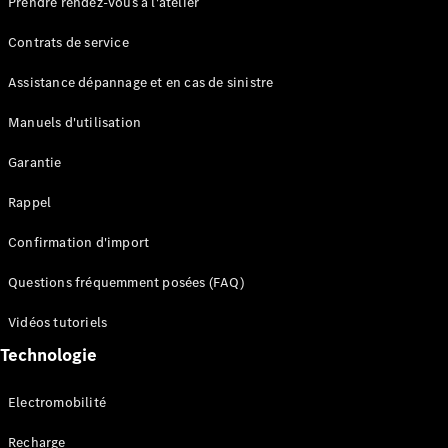
Prendre rendez-vous à l'atelier
Contrats de service
Assistance dépannage et en cas de sinistre
Manuels d'utilisation
Garantie
Tous les
SUVs
Rappel
EQE
Électrique
SUV
Confirmation d'import
EQS
Électrique
SUV
Questions fréquemment posées (FAQ)
Mercedes-
Maybach
Électrique
Vidéos tutoriels
EQS SUV
Technologie
GLA
GLA
Nouveau
GLA
Nouveau
Électrique
Electromobilité
GLB
Électrique
GLB
Recharge