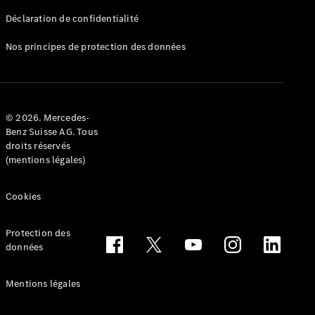
Déclaration de confidentialité
Nos principes de protection des données
Tous les
Breaks
CLA
© 2026. Mercedes-
Shooting
Électrique
Benz Suisse AG. Tous
Brake
droits réservés
CLA
(mentions légales)
Shooting
Brake
Cookies
Classe C
Break
Classe C
Protection des
All-Terrain
données
Classe E
Break
Mentions légales
Classe E All-
Terrain