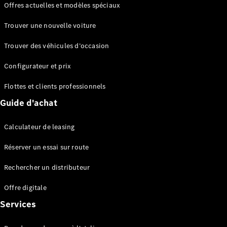
Offres actuelles et modèles spéciaux
EQS
Électrique
Berline
Trouver une nouvelle voiture
Classe E
Berline
Trouver des véhicules d’occasion
Classe S
Classe S
Configurateur et prix
Berline
longue
Flottes et clients professionnels
Mercedes-
Guide d'achat
Maybach
Classe S
Calculateur de leasing
Configurateur
Réserver un essai sur route
Mercedes-
Benz Store
Rechercher un distributeur
Réserver
une course
Offre digitale
d’essai
Services
SUV & tout-terrains