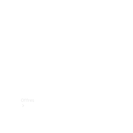
Mercedes-Benz Store
Réserver une course d’essai
Offres