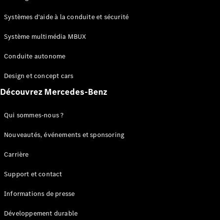
GLC
Électrique
GLC
Systèmes d'aide à la conduite et sécurité
GLC Coupé
GLE
Système multimédia MBUX
GLE Coupé
Conduite autonome
GLS
Mercedes-
Design et concept cars
Maybach
Nouveau
GLS
Découvrez Mercedes-Benz
Classe
Électrique
G
Qui sommes-nous ?
Classe G
Nouveautés, événements et sponsoring
Configurateur
Carrière
Mercedes-
Benz Store
Support et contact
Réserver
une course
Informations de presse
d’essai
Breaks
Développement durable