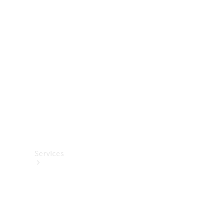
Roues et
pneus
Accessoires
techniques
Collection
Services