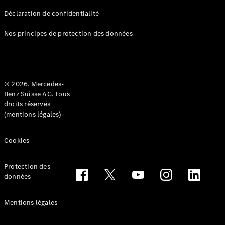
Déclaration de confidentialité
Nos principes de protection des données
Tous les
Breaks
CLA
© 2026. Mercedes-
Shooting
Électrique
Benz Suisse AG. Tous
Brake
droits réservés
CLA
(mentions légales)
Shooting
Brake
Cookies
Classe C
Break
Classe C
Protection des
All-Terrain
données
Classe E
Break
Mentions légales
Classe E All-
Terrain