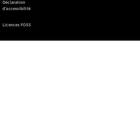
Déclaration
d'accessibilité
Configurateur
Mercedes-
Licences FOSS
Benz Store
Réserver
une course
d’essai
Compacte
Classe A
Berline
compacte
Configurateur
Mercedes-