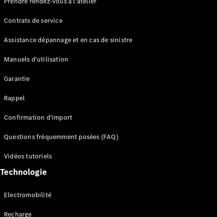
Prendre rendez-vous à l'atelier
Contrats de service
Assistance dépannage et en cas de sinistre
Manuels d'utilisation
Garantie
Tous les
SUVs
Rappel
EQE
Électrique
SUV
Confirmation d'import
EQS
Électrique
SUV
Questions fréquemment posées (FAQ)
Mercedes-
Maybach
Électrique
Vidéos tutoriels
EQS SUV
Technologie
GLA
GLA
Nouveau
GLA
Nouveau
Électrique
Electromobilité
GLB
Électrique
GLB
Recharge