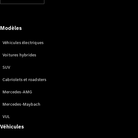
Modèles électriques
Modèles hybrides rechargeables
Berlines
Modèles
Véhicules électriques
Voitures hybrides
SUV
Tous les
Berlines
Cabriolets et roadsters
CLA
Électrique
CLA
Mercedes-AMG
Classe C
Berline
Mercedes-Maybach
Classe
C
VUL
Électrique
Berline
Véhicules
EQE
Électrique
Berline