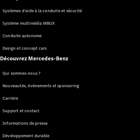
GLC
Électrique
GLC
Systèmes d'aide à la conduite et sécurité
GLC Coupé
GLE
Système multimédia MBUX
GLE Coupé
Conduite autonome
GLS
Mercedes-
Design et concept cars
Maybach
Nouveau
GLS
Découvrez Mercedes-Benz
Classe
Électrique
G
Qui sommes-nous ?
Classe G
Nouveautés, événements et sponsoring
Configurateur
Carrière
Mercedes-
Benz Store
Support et contact
Réserver
une course
Informations de presse
d’essai
Breaks
Développement durable