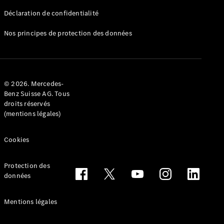
Déclaration de confidentialité
Nos principes de protection des données
Tous les
Breaks
CLA
© 2026. Mercedes-
Shooting
Électrique
Benz Suisse AG. Tous
Brake
droits réservés
CLA
(mentions légales)
Shooting
Brake
Cookies
Classe C
Break
Classe C
Protection des
All-Terrain
données
Classe E
Break
Mentions légales
Classe E All-
Terrain