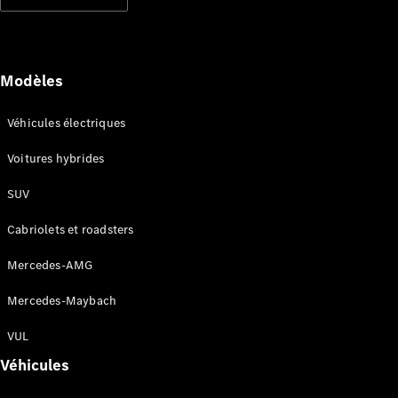
Modèles électriques
Modèles hybrides rechargeables
Berlines
Modèles
Véhicules électriques
Voitures hybrides
SUV
Tous les
Berlines
Cabriolets et roadsters
CLA
Électrique
CLA
Mercedes-AMG
Classe C
Berline
Mercedes-Maybach
Classe
C
VUL
Électrique
Berline
Véhicules
EQE
Électrique
Berline