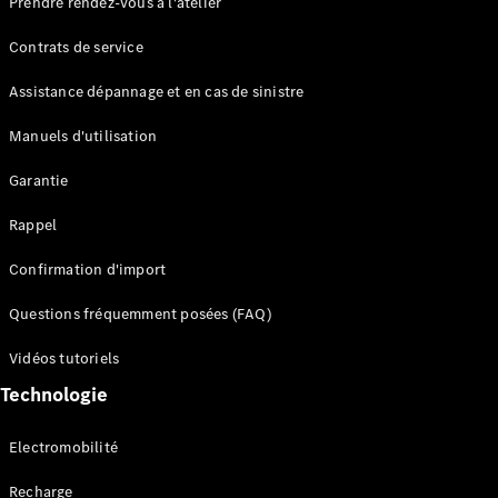
Prendre rendez-vous à l'atelier
Contrats de service
Assistance dépannage et en cas de sinistre
Manuels d'utilisation
Garantie
Tous les
SUVs
Rappel
EQE
Électrique
SUV
Confirmation d'import
EQS
Électrique
SUV
Questions fréquemment posées (FAQ)
Mercedes-
Maybach
Électrique
Vidéos tutoriels
EQS SUV
Technologie
GLA
GLA
Nouveau
GLA
Nouveau
Électrique
Electromobilité
GLB
Électrique
GLB
Recharge