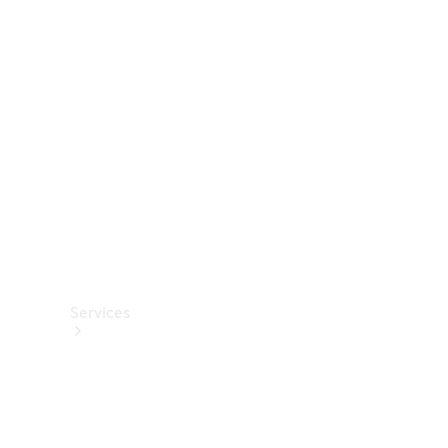
Roues et
pneus
Accessoires
techniques
Collection
Services