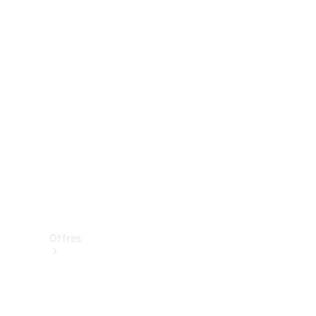
Mercedes-Benz Store
Réserver une course d’essai
Offres