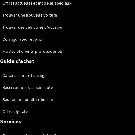
Offres actuelles et modèles spéciaux
EQS
Électrique
Berline
Trouver une nouvelle voiture
Classe E
Berline
Trouver des véhicules d’occasion
Classe S
Classe S
Configurateur et prix
Berline
longue
Flottes et clients professionnels
Mercedes-
Guide d'achat
Maybach
Classe S
Calculateur de leasing
Configurateur
Réserver un essai sur route
Mercedes-
Benz Store
Rechercher un distributeur
Réserver
une course
Offre digitale
d’essai
Services
SUV & tout-terrains