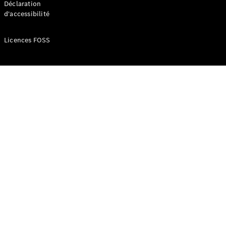
Déclaration
d'accessibilité
Configurateur
Mercedes-
Licences FOSS
Benz Store
Réserver
une course
d’essai
Compacte
Classe A
Berline
compacte
Configurateur
Mercedes-