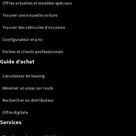
Offres actuelles et modèles spéciaux
EQS
Électrique
Berline
Trouver une nouvelle voiture
Classe E
Berline
Trouver des véhicules d’occasion
Classe S
Classe S
Configurateur et prix
Berline
longue
Flottes et clients professionnels
Mercedes-
Guide d'achat
Maybach
Classe S
Calculateur de leasing
Configurateur
Réserver un essai sur route
Mercedes-
Benz Store
Rechercher un distributeur
Réserver
une course
Offre digitale
d’essai
Services
SUV & tout-terrains