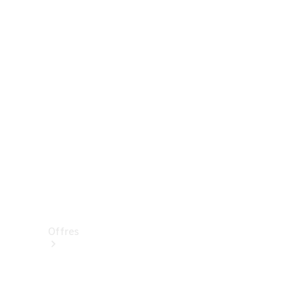
Mercedes-Benz Store
Réserver une course d’essai
Offres