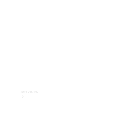
Roues et
pneus
Accessoires
techniques
Collection
Services