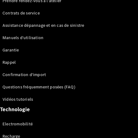
Prendre rendez-vous à l'atelier
Contrats de service
Assistance dépannage et en cas de sinistre
Manuels d'utilisation
Garantie
Tous les
SUVs
Rappel
EQE
Électrique
SUV
Confirmation d'import
EQS
Électrique
SUV
Questions fréquemment posées (FAQ)
Mercedes-
Maybach
Électrique
Vidéos tutoriels
EQS SUV
Technologie
GLA
GLA
Nouveau
GLA
Nouveau
Électrique
Electromobilité
GLB
Électrique
GLB
Recharge