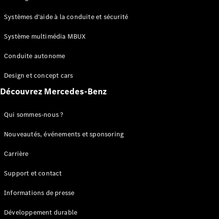
GLC
Électrique
GLC
Systèmes d'aide à la conduite et sécurité
GLC Coupé
GLE
Système multimédia MBUX
GLE Coupé
Conduite autonome
GLS
Mercedes-
Design et concept cars
Maybach
Nouveau
GLS
Découvrez Mercedes-Benz
Classe
Électrique
G
Qui sommes-nous ?
Classe G
Nouveautés, événements et sponsoring
Configurateur
Carrière
Mercedes-
Benz Store
Support et contact
Réserver
une course
Informations de presse
d’essai
Breaks
Développement durable