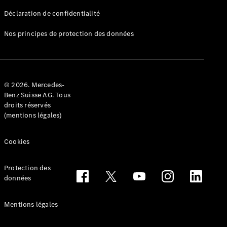
Déclaration de confidentialité
Nos principes de protection des données
Tous les
Breaks
CLA
© 2026. Mercedes-
Shooting
Électrique
Benz Suisse AG. Tous
Brake
droits réservés
CLA
(mentions légales)
Shooting
Brake
Cookies
Classe C
Break
Classe C
Protection des
All-Terrain
données
Classe E
Break
Mentions légales
Classe E All-
Terrain