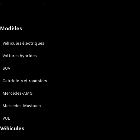
Modèles électriques
Modèles hybrides rechargeables
Berlines
Modèles
Véhicules électriques
Voitures hybrides
SUV
Tous les
Berlines
Cabriolets et roadsters
CLA
Électrique
CLA
Mercedes-AMG
Classe C
Berline
Mercedes-Maybach
Classe
C
VUL
Électrique
Berline
Véhicules
EQE
Électrique
Berline