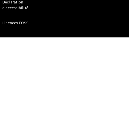
Déclaration
d'accessibilité
Configurateur
Mercedes-
Licences FOSS
Benz Store
Réserver
une course
d’essai
Compacte
Classe A
Berline
compacte
Configurateur
Mercedes-