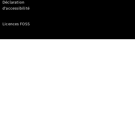
Déclaration
d'accessibilité
Configurateur
Mercedes-
Licences FOSS
Benz Store
Réserver
une course
d’essai
Compacte
Classe A
Berline
compacte
Configurateur
Mercedes-