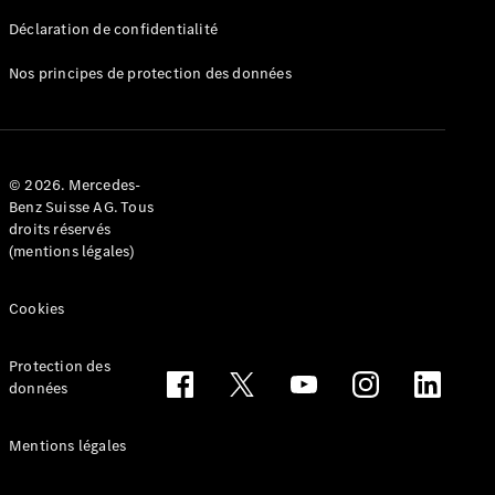
Déclaration de confidentialité
Nos principes de protection des données
Tous les
Breaks
CLA
© 2026. Mercedes-
Shooting
Électrique
Benz Suisse AG. Tous
Brake
droits réservés
CLA
(mentions légales)
Shooting
Brake
Cookies
Classe C
Break
Classe C
Protection des
All-Terrain
données
Classe E
Break
Mentions légales
Classe E All-
Terrain