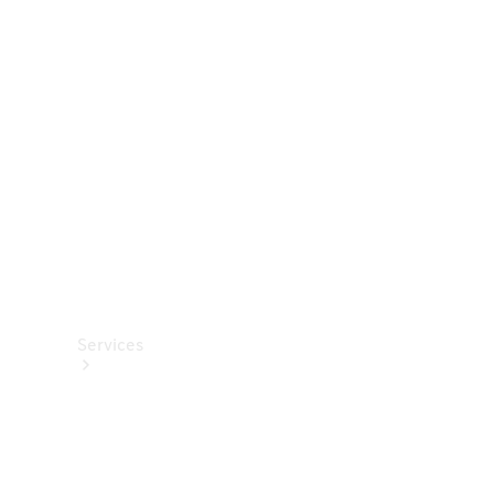
Roues et
pneus
Accessoires
techniques
Collection
Services