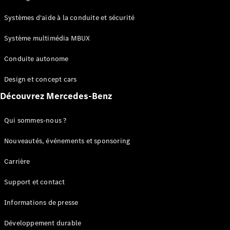
GLC
Électrique
GLC
Systèmes d'aide à la conduite et sécurité
GLC Coupé
GLE
Système multimédia MBUX
GLE Coupé
Conduite autonome
GLS
Mercedes-
Design et concept cars
Maybach
Nouveau
GLS
Découvrez Mercedes-Benz
Classe
Électrique
G
Qui sommes-nous ?
Classe G
Nouveautés, événements et sponsoring
Configurateur
Carrière
Mercedes-
Benz Store
Support et contact
Réserver
une course
Informations de presse
d’essai
Breaks
Développement durable