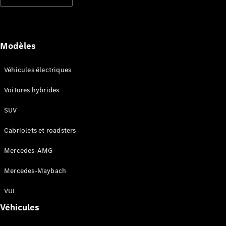
Modèles électriques
Modèles hybrides rechargeables
Berlines
Modèles
Véhicules électriques
Voitures hybrides
SUV
Tous les
Berlines
Cabriolets et roadsters
CLA
Électrique
CLA
Mercedes-AMG
Classe C
Berline
Mercedes-Maybach
Classe
C
VUL
Électrique
Berline
Véhicules
EQE
Électrique
Berline