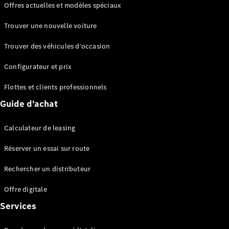
Offres actuelles et modèles spéciaux
EQS
Électrique
Berline
Trouver une nouvelle voiture
Classe E
Berline
Trouver des véhicules d’occasion
Classe S
Classe S
Configurateur et prix
Berline
longue
Flottes et clients professionnels
Mercedes-
Guide d'achat
Maybach
Classe S
Calculateur de leasing
Configurateur
Réserver un essai sur route
Mercedes-
Benz Store
Rechercher un distributeur
Réserver
une course
Offre digitale
d’essai
Services
SUV & tout-terrains