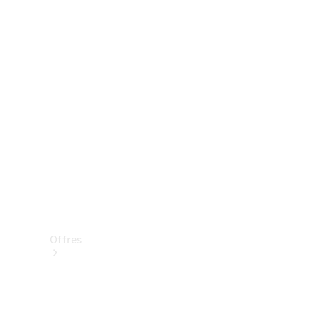
Mercedes-Benz Store
Réserver une course d’essai
Offres