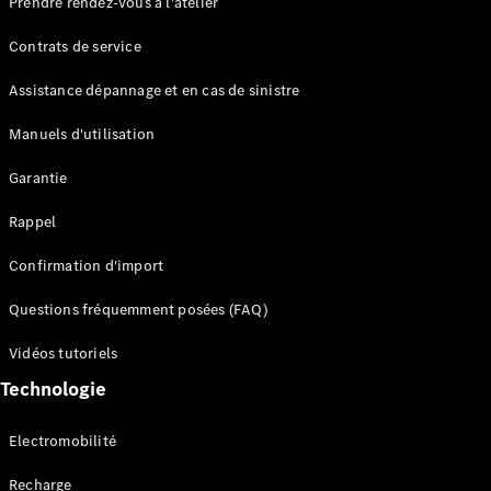
Prendre rendez-vous à l'atelier
Contrats de service
Assistance dépannage et en cas de sinistre
Manuels d'utilisation
Garantie
Tous les
SUVs
Rappel
EQE
Électrique
SUV
Confirmation d'import
EQS
Électrique
SUV
Questions fréquemment posées (FAQ)
Mercedes-
Maybach
Électrique
Vidéos tutoriels
EQS SUV
Technologie
GLA
GLA
Nouveau
GLA
Nouveau
Électrique
Electromobilité
GLB
Électrique
GLB
Recharge