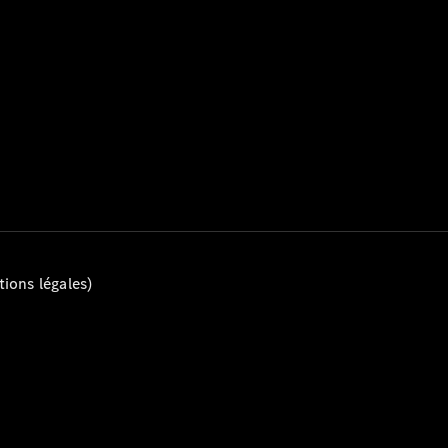
Tous les
Breaks
CLA
Shooting
Électrique
Brake
CLA
Shooting
Brake
ions légales)
Classe C
Break
Classe C
All-Terrain
Classe E
Break
Classe E All-
Terrain