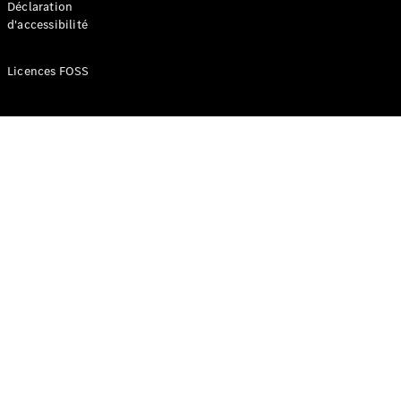
Déclaration
d'accessibilité
Configurateur
Mercedes-
Licences FOSS
Benz Store
Réserver
une course
d’essai
Compacte
Classe A
Berline
compacte
Configurateur
Mercedes-