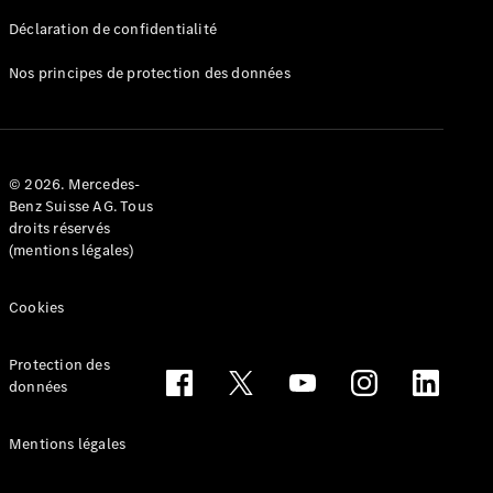
Déclaration de confidentialité
Nos principes de protection des données
Tous les
Breaks
CLA
© 2026. Mercedes-
Shooting
Électrique
Benz Suisse AG. Tous
Brake
droits réservés
CLA
(mentions légales)
Shooting
Brake
Cookies
Classe C
Break
Classe C
Protection des
All-Terrain
données
Classe E
Break
Mentions légales
Classe E All-
Terrain