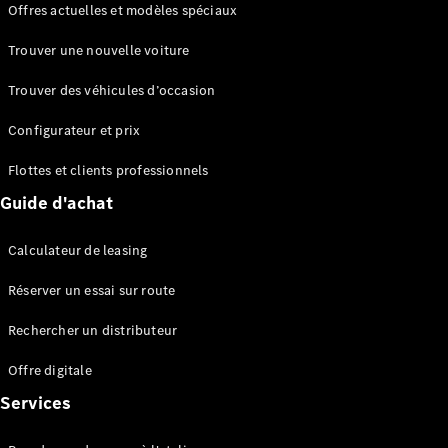
Offres actuelles et modèles spéciaux
EQS
Électrique
Berline
Trouver une nouvelle voiture
Classe E
Berline
Trouver des véhicules d’occasion
Classe S
Classe S
Configurateur et prix
Berline
longue
Flottes et clients professionnels
Mercedes-
Guide d'achat
Maybach
Classe S
Calculateur de leasing
Configurateur
Réserver un essai sur route
Mercedes-
Benz Store
Rechercher un distributeur
Réserver
une course
Offre digitale
d’essai
Services
SUV & tout-terrains