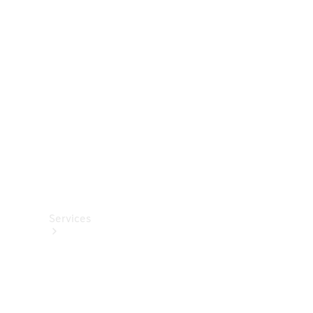
Roues et
pneus
Accessoires
techniques
Collection
Services