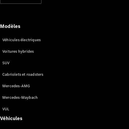
Modèles électriques
Modèles hybrides rechargeables
Berlines
Modèles
Véhicules électriques
Voitures hybrides
SUV
Tous les
Berlines
Cabriolets et roadsters
CLA
Électrique
CLA
Mercedes-AMG
Classe C
Berline
Mercedes-Maybach
Classe
C
VUL
Électrique
Berline
Véhicules
EQE
Électrique
Berline