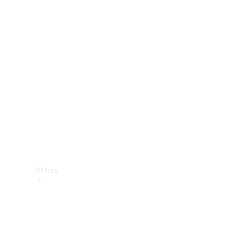
Mercedes-Benz Store
Réserver une course d’essai
Offres