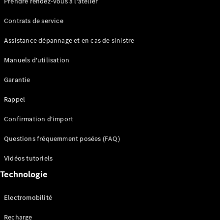
Prendre rendez-vous à l'atelier
Contrats de service
Assistance dépannage et en cas de sinistre
Manuels d'utilisation
Garantie
Tous les
SUVs
Rappel
EQE
Électrique
SUV
Confirmation d'import
EQS
Électrique
SUV
Questions fréquemment posées (FAQ)
Mercedes-
Maybach
Électrique
Vidéos tutoriels
EQS SUV
Technologie
GLA
GLA
Nouveau
GLA
Nouveau
Électrique
Electromobilité
GLB
Électrique
GLB
Recharge