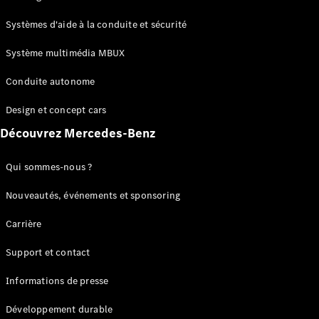
GLC
Électrique
GLC
Systèmes d'aide à la conduite et sécurité
GLC Coupé
GLE
Système multimédia MBUX
GLE Coupé
Conduite autonome
GLS
Mercedes-
Design et concept cars
Maybach
Nouveau
GLS
Découvrez Mercedes-Benz
Classe
Électrique
G
Qui sommes-nous ?
Classe G
Nouveautés, événements et sponsoring
Configurateur
Carrière
Mercedes-
Benz Store
Support et contact
Réserver
une course
Informations de presse
d’essai
Breaks
Développement durable