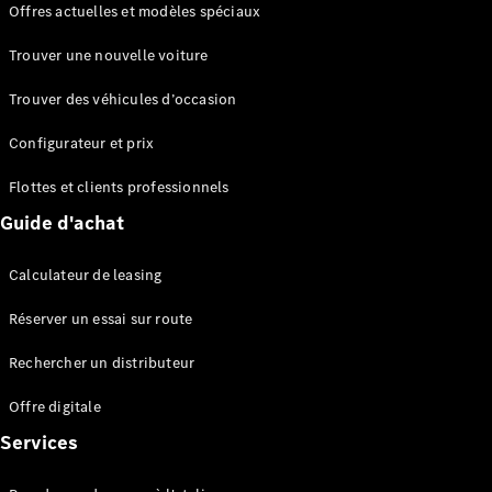
Offres actuelles et modèles spéciaux
EQS
Électrique
Berline
Trouver une nouvelle voiture
Classe E
Berline
Trouver des véhicules d’occasion
Classe S
Classe S
Configurateur et prix
Berline
longue
Flottes et clients professionnels
Mercedes-
Guide d'achat
Maybach
Classe S
Calculateur de leasing
Configurateur
Réserver un essai sur route
Mercedes-
Benz Store
Rechercher un distributeur
Réserver
une course
Offre digitale
d’essai
Services
SUV & tout-terrains