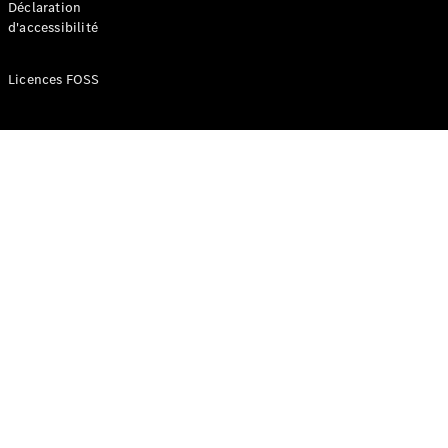
Déclaration
d'accessibilité
Configurateur
Mercedes-
Licences FOSS
Benz Store
Réserver
une course
d’essai
Compacte
Classe A
Berline
compacte
Configurateur
Mercedes-