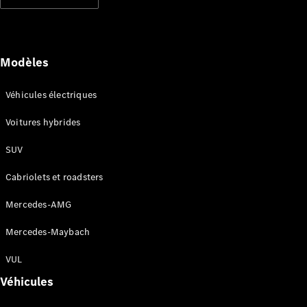
Modèles électriques
Modèles hybrides rechargeables
Berlines
Modèles
Véhicules électriques
Voitures hybrides
SUV
Tous les
Berlines
Cabriolets et roadsters
CLA
Électrique
CLA
Mercedes-AMG
Classe C
Berline
Mercedes-Maybach
Classe
C
VUL
Électrique
Berline
Véhicules
EQE
Électrique
Berline