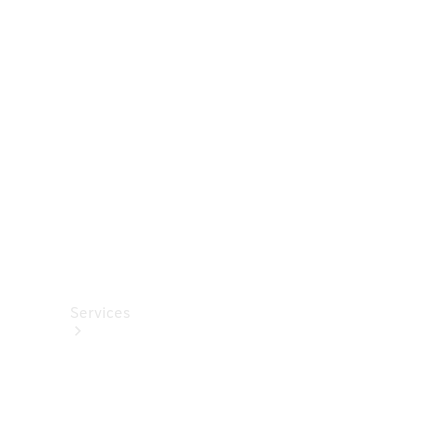
Roues et
pneus
Accessoires
techniques
Collection
Services