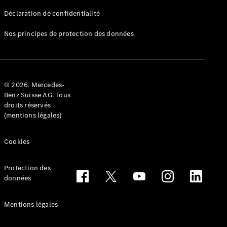
Déclaration de confidentialité
Nos principes de protection des données
Tous les
Breaks
CLA
© 2026. Mercedes-
Shooting
Électrique
Benz Suisse AG. Tous
Brake
droits réservés
CLA
(mentions légales)
Shooting
Brake
Cookies
Classe C
Break
Classe C
Protection des
All-Terrain
données
Classe E
Break
Mentions légales
Classe E All-
Terrain