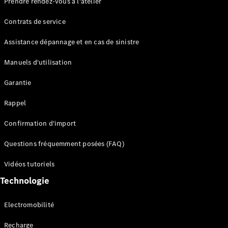
Prendre rendez-vous à l'atelier
Contrats de service
Assistance dépannage et en cas de sinistre
Manuels d'utilisation
Garantie
Tous les
SUVs
Rappel
EQE
Électrique
SUV
Confirmation d'import
EQS
Électrique
SUV
Questions fréquemment posées (FAQ)
Mercedes-
Maybach
Électrique
Vidéos tutoriels
EQS SUV
Technologie
GLA
GLA
Nouveau
GLA
Nouveau
Électrique
Electromobilité
GLB
Électrique
GLB
Recharge