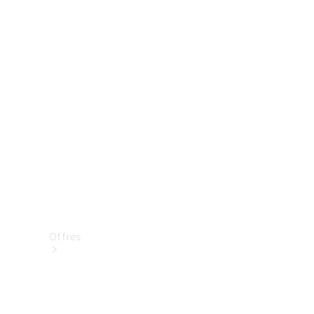
Mercedes-Benz Store
Réserver une course d’essai
Offres