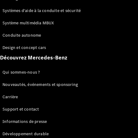
GLC
Électrique
GLC
Systèmes d'aide à la conduite et sécurité
GLC Coupé
GLE
Système multimédia MBUX
GLE Coupé
Conduite autonome
GLS
Mercedes-
Design et concept cars
Maybach
Nouveau
GLS
Découvrez Mercedes-Benz
Classe
Électrique
G
Qui sommes-nous ?
Classe G
Nouveautés, événements et sponsoring
Configurateur
Carrière
Mercedes-
Benz Store
Support et contact
Réserver
une course
Informations de presse
d’essai
Breaks
Développement durable