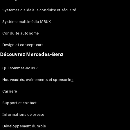
GLC
Électrique
GLC
Systèmes d'aide à la conduite et sécurité
GLC Coupé
GLE
Système multimédia MBUX
GLE Coupé
Conduite autonome
GLS
Mercedes-
Design et concept cars
Maybach
Nouveau
GLS
Découvrez Mercedes-Benz
Classe
Électrique
G
Qui sommes-nous ?
Classe G
Nouveautés, événements et sponsoring
Configurateur
Carrière
Mercedes-
Benz Store
Support et contact
Réserver
une course
Informations de presse
d’essai
Breaks
Développement durable