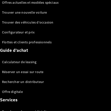
Offres actuelles et modèles spéciaux
EQS
Électrique
Berline
Trouver une nouvelle voiture
Classe E
Berline
Trouver des véhicules d’occasion
Classe S
Classe S
Configurateur et prix
Berline
longue
Flottes et clients professionnels
Mercedes-
Guide d'achat
Maybach
Classe S
Calculateur de leasing
Configurateur
Réserver un essai sur route
Mercedes-
Benz Store
Rechercher un distributeur
Réserver
une course
Offre digitale
d’essai
Services
SUV & tout-terrains