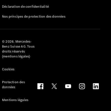
Déclaration de confidentialité
Nos principes de protection des données
Tous les
Breaks
CLA
© 2026. Mercedes-
Shooting
Électrique
Benz Suisse AG. Tous
Brake
droits réservés
CLA
(mentions légales)
Shooting
Brake
Cookies
Classe C
Break
Classe C
Protection des
All-Terrain
données
Classe E
Break
Mentions légales
Classe E All-
Terrain