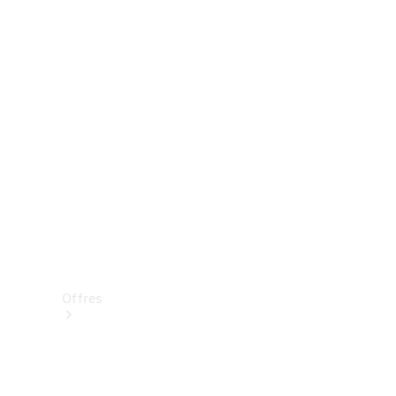
Mercedes-Benz Store
Réserver une course d’essai
Offres