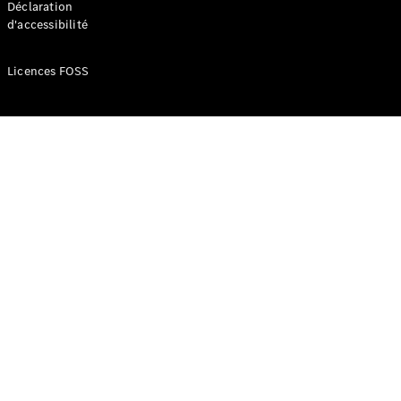
Déclaration
d'accessibilité
Configurateur
Mercedes-
Licences FOSS
Benz Store
Réserver
une course
d’essai
Compacte
Classe A
Berline
compacte
Configurateur
Mercedes-