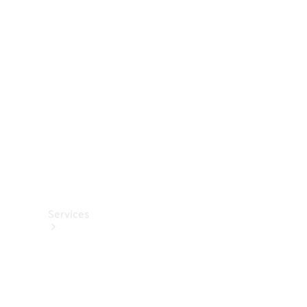
Roues et
pneus
Accessoires
techniques
Collection
Services