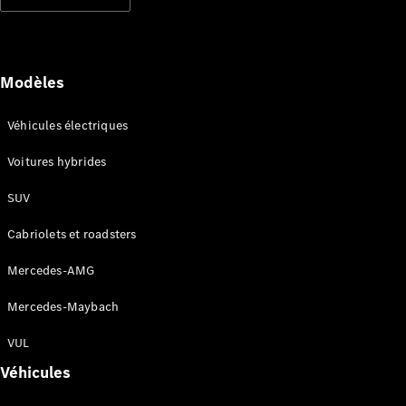
Modèles électriques
Modèles hybrides rechargeables
Berlines
Modèles
Véhicules électriques
Voitures hybrides
SUV
Tous les
Berlines
Cabriolets et roadsters
CLA
Électrique
CLA
Mercedes-AMG
Classe C
Berline
Mercedes-Maybach
Classe
C
VUL
Électrique
Berline
Véhicules
EQE
Électrique
Berline