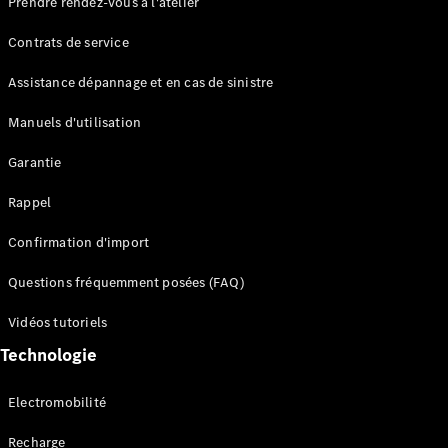
Prendre rendez-vous à l'atelier
Contrats de service
Assistance dépannage et en cas de sinistre
Manuels d'utilisation
Garantie
Tous les
SUVs
Rappel
EQE
Électrique
SUV
Confirmation d'import
EQS
Électrique
SUV
Questions fréquemment posées (FAQ)
Mercedes-
Maybach
Électrique
Vidéos tutoriels
EQS SUV
Technologie
GLA
GLA
Nouveau
GLA
Nouveau
Électrique
Electromobilité
GLB
Électrique
GLB
Recharge