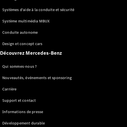
GLC
Électrique
GLC
Systèmes d'aide à la conduite et sécurité
GLC Coupé
GLE
Système multimédia MBUX
GLE Coupé
Conduite autonome
GLS
Mercedes-
Design et concept cars
Maybach
Nouveau
GLS
Découvrez Mercedes-Benz
Classe
Électrique
G
Qui sommes-nous ?
Classe G
Nouveautés, événements et sponsoring
Configurateur
Carrière
Mercedes-
Benz Store
Support et contact
Réserver
une course
Informations de presse
d’essai
Breaks
Développement durable