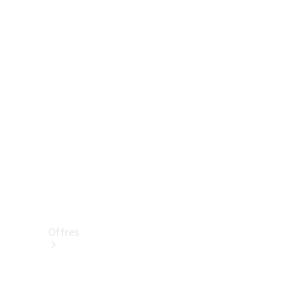
Mercedes-Benz Store
Réserver une course d’essai
Offres