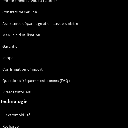
Prendre rendez-vous à l'atelier
Contrats de service
Assistance dépannage et en cas de sinistre
Manuels d'utilisation
Garantie
Tous les
SUVs
Rappel
EQE
Électrique
SUV
Confirmation d'import
EQS
Électrique
SUV
Questions fréquemment posées (FAQ)
Mercedes-
Maybach
Électrique
Vidéos tutoriels
EQS SUV
Technologie
GLA
GLA
Nouveau
GLA
Nouveau
Électrique
Electromobilité
GLB
Électrique
GLB
Recharge