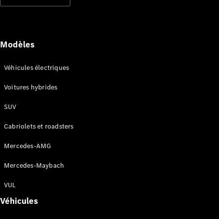
Modèles électriques
Modèles hybrides rechargeables
Berlines
Modèles
Véhicules électriques
Voitures hybrides
SUV
Tous les
Berlines
Cabriolets et roadsters
CLA
Électrique
CLA
Mercedes-AMG
Classe C
Berline
Mercedes-Maybach
Classe
C
VUL
Électrique
Berline
Véhicules
EQE
Électrique
Berline