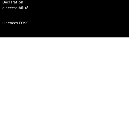
Déclaration
d'accessibilité
Configurateur
Mercedes-
Licences FOSS
Benz Store
Réserver
une course
d’essai
Compacte
Classe A
Berline
compacte
Configurateur
Mercedes-