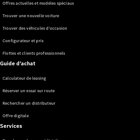
Offres actuelles et modèles spéciaux
EQS
Électrique
Berline
Trouver une nouvelle voiture
Classe E
Berline
Trouver des véhicules d’occasion
Classe S
Classe S
Configurateur et prix
Berline
longue
Flottes et clients professionnels
Mercedes-
Guide d'achat
Maybach
Classe S
Calculateur de leasing
Configurateur
Réserver un essai sur route
Mercedes-
Benz Store
Rechercher un distributeur
Réserver
une course
Offre digitale
d’essai
Services
SUV & tout-terrains