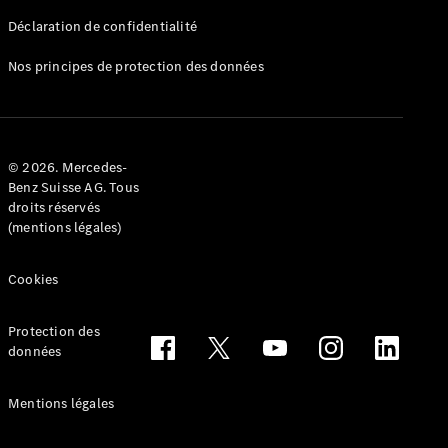
Déclaration de confidentialité
Nos principes de protection des données
Tous les
Breaks
CLA
© 2026. Mercedes-
Shooting
Électrique
Benz Suisse AG. Tous
Brake
droits réservés
CLA
(mentions légales)
Shooting
Brake
Cookies
Classe C
Break
Classe C
Protection des
All-Terrain
données
Classe E
Break
Mentions légales
Classe E All-
Terrain