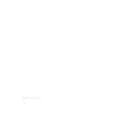
Roues et
pneus
Accessoires
techniques
Collection
Services