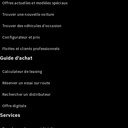
Offres actuelles et modèles spéciaux
EQS
Électrique
Berline
Trouver une nouvelle voiture
Classe E
Berline
Trouver des véhicules d’occasion
Classe S
Classe S
Configurateur et prix
Berline
longue
Flottes et clients professionnels
Mercedes-
Guide d'achat
Maybach
Classe S
Calculateur de leasing
Configurateur
Réserver un essai sur route
Mercedes-
Benz Store
Rechercher un distributeur
Réserver
une course
Offre digitale
d’essai
Services
SUV & tout-terrains