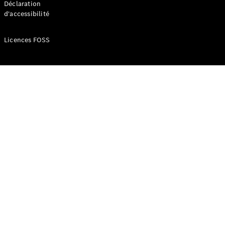
Déclaration
d'accessibilité
Configurateur
Mercedes-
Licences FOSS
Benz Store
Réserver
une course
d’essai
Compacte
Classe A
Berline
compacte
Configurateur
Mercedes-