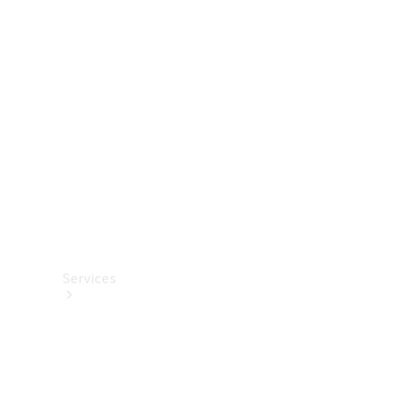
Roues et
pneus
Accessoires
techniques
Collection
Services