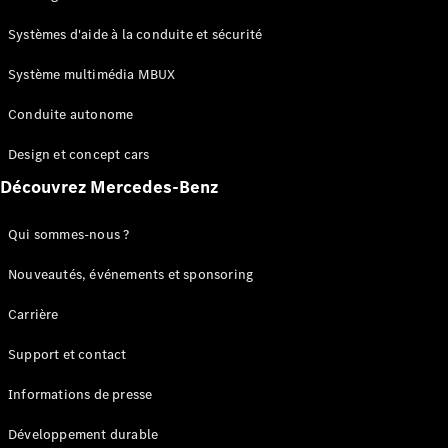
GLC
Électrique
GLC
Systèmes d'aide à la conduite et sécurité
GLC Coupé
GLE
Système multimédia MBUX
GLE Coupé
Conduite autonome
GLS
Mercedes-
Design et concept cars
Maybach
Nouveau
GLS
Découvrez Mercedes-Benz
Classe
Électrique
G
Qui sommes-nous ?
Classe G
Nouveautés, événements et sponsoring
Configurateur
Carrière
Mercedes-
Benz Store
Support et contact
Réserver
une course
Informations de presse
d’essai
Breaks
Développement durable