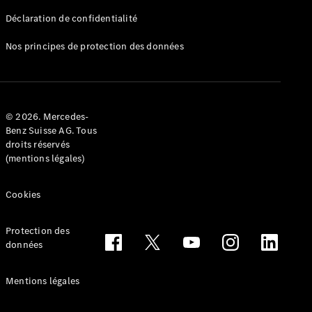
Déclaration de confidentialité
Nos principes de protection des données
Tous les
Breaks
CLA
© 2026. Mercedes-
Shooting
Électrique
Benz Suisse AG. Tous
Brake
droits réservés
CLA
(mentions légales)
Shooting
Brake
Cookies
Classe C
Break
Classe C
Protection des
All-Terrain
données
Classe E
Break
Mentions légales
Classe E All-
Terrain