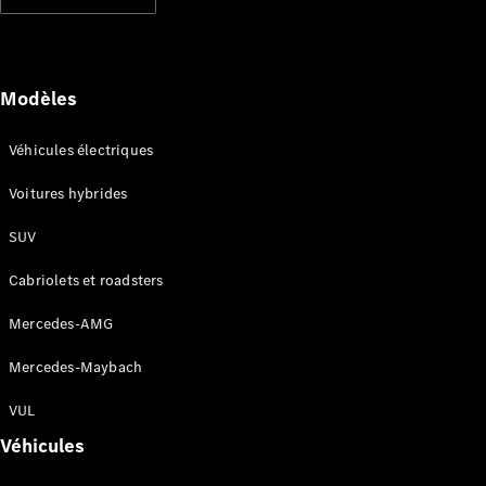
Modèles électriques
Modèles hybrides rechargeables
Berlines
Modèles
Véhicules électriques
Voitures hybrides
SUV
Tous les
Berlines
Cabriolets et roadsters
CLA
Électrique
CLA
Mercedes-AMG
Classe C
Berline
Mercedes-Maybach
Classe
C
VUL
Électrique
Berline
Véhicules
EQE
Électrique
Berline