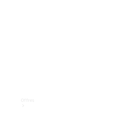
Mercedes-Benz Store
Réserver une course d’essai
Offres