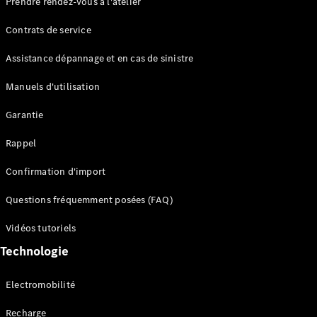
Prendre rendez-vous à l'atelier
Contrats de service
Assistance dépannage et en cas de sinistre
Manuels d'utilisation
Garantie
Tous les
SUVs
Rappel
EQE
Électrique
SUV
Confirmation d'import
EQS
Électrique
SUV
Questions fréquemment posées (FAQ)
Mercedes-
Maybach
Électrique
Vidéos tutoriels
EQS SUV
Technologie
GLA
GLA
Nouveau
GLA
Nouveau
Électrique
Electromobilité
GLB
Électrique
GLB
Recharge