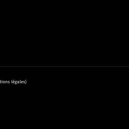
Tous les
Breaks
CLA
Shooting
Électrique
Brake
CLA
Shooting
Brake
ions légales)
Classe C
Break
Classe C
All-Terrain
Classe E
Break
Classe E All-
Terrain