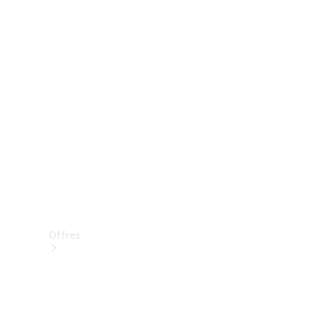
Mercedes-Benz Store
Réserver une course d’essai
Offres