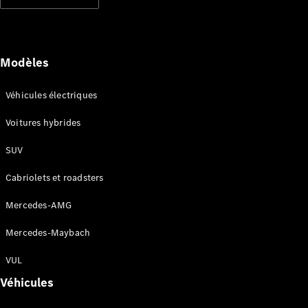
Modèles électriques
Modèles hybrides rechargeables
Berlines
Modèles
Véhicules électriques
Voitures hybrides
SUV
Tous les
Berlines
Cabriolets et roadsters
CLA
Électrique
CLA
Mercedes-AMG
Classe C
Berline
Mercedes-Maybach
Classe
C
VUL
Électrique
Berline
Véhicules
EQE
Électrique
Berline