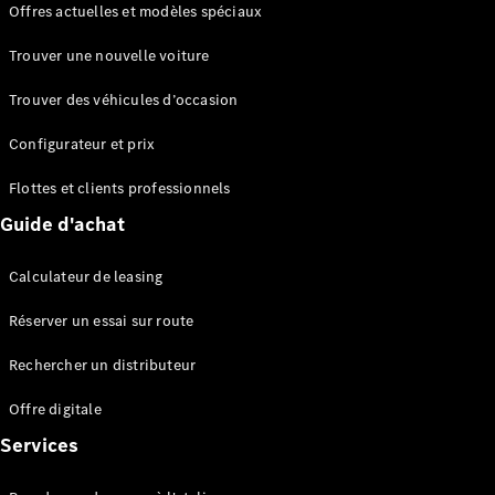
Offres actuelles et modèles spéciaux
EQS
Électrique
Berline
Trouver une nouvelle voiture
Classe E
Berline
Trouver des véhicules d’occasion
Classe S
Classe S
Configurateur et prix
Berline
longue
Flottes et clients professionnels
Mercedes-
Guide d'achat
Maybach
Classe S
Calculateur de leasing
Configurateur
Réserver un essai sur route
Mercedes-
Benz Store
Rechercher un distributeur
Réserver
une course
Offre digitale
d’essai
Services
SUV & tout-terrains