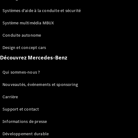
GLC
Électrique
GLC
Systèmes d'aide à la conduite et sécurité
GLC Coupé
GLE
Système multimédia MBUX
GLE Coupé
Conduite autonome
GLS
Mercedes-
Design et concept cars
Maybach
Nouveau
GLS
Découvrez Mercedes-Benz
Classe
Électrique
G
Qui sommes-nous ?
Classe G
Nouveautés, événements et sponsoring
Configurateur
Carrière
Mercedes-
Benz Store
Support et contact
Réserver
une course
Informations de presse
d’essai
Breaks
Développement durable