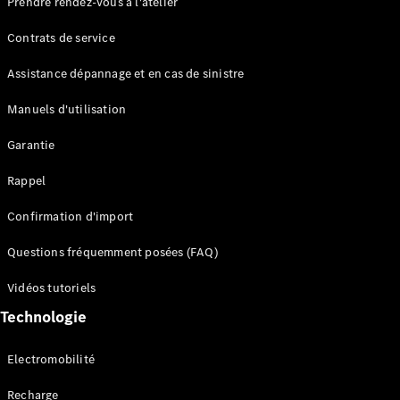
Prendre rendez-vous à l'atelier
Contrats de service
Assistance dépannage et en cas de sinistre
Manuels d'utilisation
Garantie
Tous les
SUVs
Rappel
EQE
Électrique
SUV
Confirmation d'import
EQS
Électrique
SUV
Questions fréquemment posées (FAQ)
Mercedes-
Maybach
Électrique
Vidéos tutoriels
EQS SUV
Technologie
GLA
GLA
Nouveau
GLA
Nouveau
Électrique
Electromobilité
GLB
Électrique
GLB
Recharge