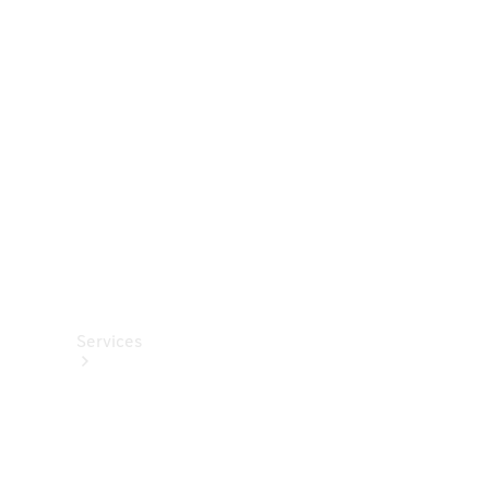
Roues et
pneus
Accessoires
techniques
Collection
Services