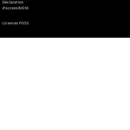
Déclaration
d'accessibilité
Configurateur
Mercedes-
Licences FOSS
Benz Store
Réserver
une course
d’essai
Compacte
Classe A
Berline
compacte
Configurateur
Mercedes-