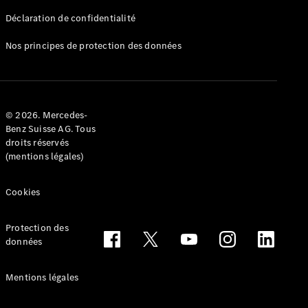
Déclaration de confidentialité
Nos principes de protection des données
Tous les
Breaks
CLA
© 2026. Mercedes-
Shooting
Électrique
Benz Suisse AG. Tous
Brake
droits réservés
CLA
(mentions légales)
Shooting
Brake
Cookies
Classe C
Break
Classe C
Protection des
All-Terrain
données
Classe E
Break
Mentions légales
Classe E All-
Terrain