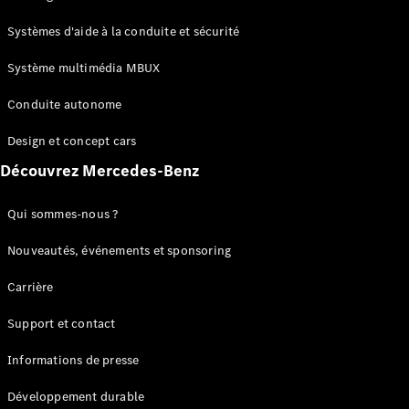
GLC
Électrique
GLC
Systèmes d'aide à la conduite et sécurité
GLC Coupé
GLE
Système multimédia MBUX
GLE Coupé
Conduite autonome
GLS
Mercedes-
Design et concept cars
Maybach
Nouveau
GLS
Découvrez Mercedes-Benz
Classe
Électrique
G
Qui sommes-nous ?
Classe G
Nouveautés, événements et sponsoring
Configurateur
Carrière
Mercedes-
Benz Store
Support et contact
Réserver
une course
Informations de presse
d’essai
Breaks
Développement durable