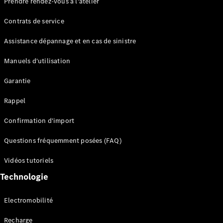
Prendre rendez-vous à l'atelier
Contrats de service
Assistance dépannage et en cas de sinistre
Manuels d'utilisation
Garantie
Tous les
SUVs
Rappel
EQE
Électrique
SUV
Confirmation d'import
EQS
Électrique
SUV
Questions fréquemment posées (FAQ)
Mercedes-
Maybach
Électrique
Vidéos tutoriels
EQS SUV
Technologie
GLA
GLA
Nouveau
GLA
Nouveau
Électrique
Electromobilité
GLB
Électrique
GLB
Recharge