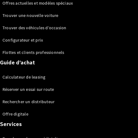
Offres actuelles et modèles spéciaux
EQS
Électrique
Berline
Trouver une nouvelle voiture
Classe E
Berline
Trouver des véhicules d’occasion
Classe S
Classe S
Configurateur et prix
Berline
longue
Flottes et clients professionnels
Mercedes-
Guide d'achat
Maybach
Classe S
Calculateur de leasing
Configurateur
Réserver un essai sur route
Mercedes-
Benz Store
Rechercher un distributeur
Réserver
une course
Offre digitale
d’essai
Services
SUV & tout-terrains