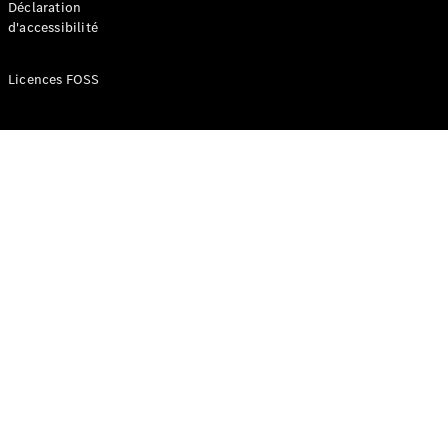
Déclaration
d'accessibilité
Configurateur
Mercedes-
Licences FOSS
Benz Store
Réserver
une course
d’essai
Compacte
Classe A
Berline
compacte
Configurateur
Mercedes-