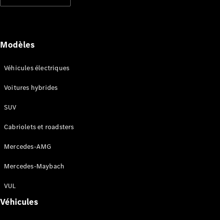
Modèles électriques
Modèles hybrides rechargeables
Berlines
Modèles
Véhicules électriques
Voitures hybrides
SUV
Tous les
Berlines
Cabriolets et roadsters
CLA
Électrique
CLA
Mercedes-AMG
Classe C
Berline
Mercedes-Maybach
Classe
C
VUL
Électrique
Berline
Véhicules
EQE
Électrique
Berline