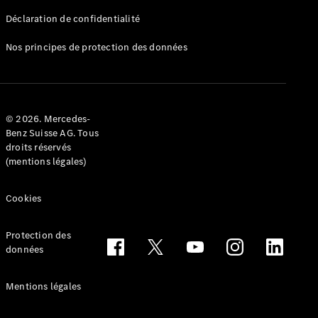
Déclaration de confidentialité
Nos principes de protection des données
Tous les
Breaks
CLA
© 2026. Mercedes-
Shooting
Électrique
Benz Suisse AG. Tous
Brake
droits réservés
CLA
(mentions légales)
Shooting
Brake
Cookies
Classe C
Break
Classe C
Protection des
All-Terrain
données
Classe E
Break
Mentions légales
Classe E All-
Terrain