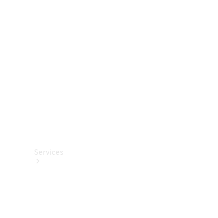
Roues et
pneus
Accessoires
techniques
Collection
Services