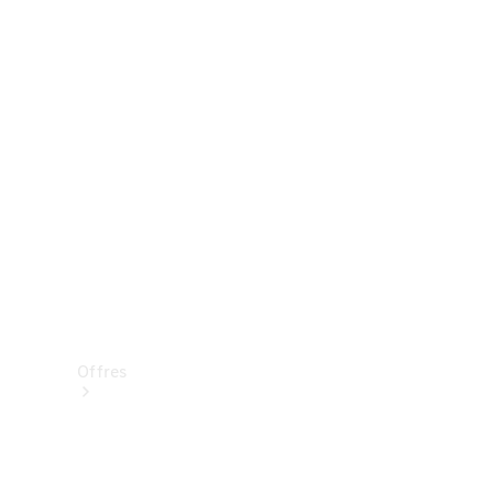
Mercedes-Benz Store
Réserver une course d’essai
Offres