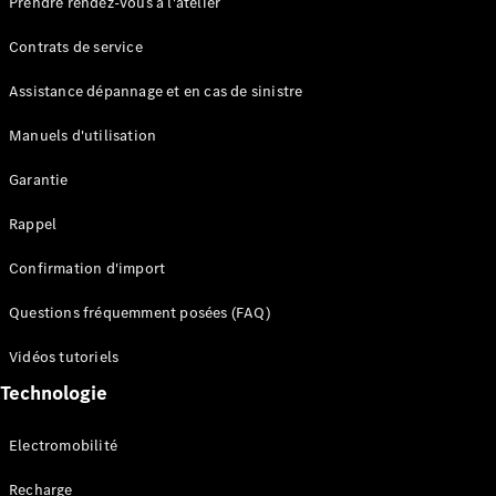
Prendre rendez-vous à l'atelier
Contrats de service
Assistance dépannage et en cas de sinistre
Manuels d'utilisation
Garantie
Tous les
SUVs
Rappel
EQE
Électrique
SUV
Confirmation d'import
EQS
Électrique
SUV
Questions fréquemment posées (FAQ)
Mercedes-
Maybach
Électrique
Vidéos tutoriels
EQS SUV
Technologie
GLA
GLA
Nouveau
GLA
Nouveau
Électrique
Electromobilité
GLB
Électrique
GLB
Recharge