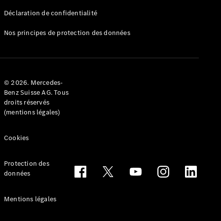
Déclaration de confidentialité
Nos principes de protection des données
Tous les
Breaks
CLA
© 2026. Mercedes-
Shooting
Électrique
Benz Suisse AG. Tous
Brake
droits réservés
CLA
(mentions légales)
Shooting
Brake
Cookies
Classe C
Break
Classe C
Protection des
All-Terrain
données
Classe E
Break
Mentions légales
Classe E All-
Terrain