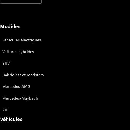
Modèles électriques
Modèles hybrides rechargeables
Berlines
Modèles
Véhicules électriques
Voitures hybrides
SUV
Tous les
Berlines
Cabriolets et roadsters
CLA
Électrique
CLA
Mercedes-AMG
Classe C
Berline
Mercedes-Maybach
Classe
C
VUL
Électrique
Berline
Véhicules
EQE
Électrique
Berline