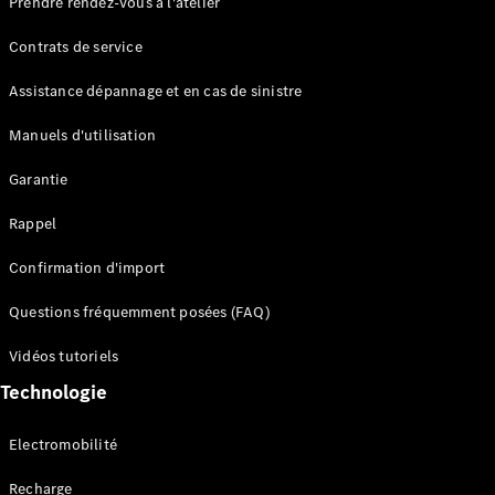
Prendre rendez-vous à l'atelier
Contrats de service
Assistance dépannage et en cas de sinistre
Manuels d'utilisation
Garantie
Tous les
SUVs
Rappel
EQE
Électrique
SUV
Confirmation d'import
EQS
Électrique
SUV
Questions fréquemment posées (FAQ)
Mercedes-
Maybach
Électrique
Vidéos tutoriels
EQS SUV
Technologie
GLA
GLA
Nouveau
GLA
Nouveau
Électrique
Electromobilité
GLB
Électrique
GLB
Recharge