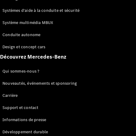
GLC
Électrique
GLC
Systèmes d'aide à la conduite et sécurité
GLC Coupé
GLE
Système multimédia MBUX
GLE Coupé
Conduite autonome
GLS
Mercedes-
Design et concept cars
Maybach
Nouveau
GLS
Découvrez Mercedes-Benz
Classe
Électrique
G
Qui sommes-nous ?
Classe G
Nouveautés, événements et sponsoring
Configurateur
Carrière
Mercedes-
Benz Store
Support et contact
Réserver
une course
Informations de presse
d’essai
Breaks
Développement durable