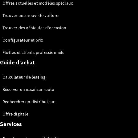
Offres actuelles et modèles spéciaux
EQS
Électrique
Berline
Trouver une nouvelle voiture
Classe E
Berline
Trouver des véhicules d’occasion
Classe S
Classe S
Configurateur et prix
Berline
longue
Flottes et clients professionnels
Mercedes-
Guide d'achat
Maybach
Classe S
Calculateur de leasing
Configurateur
Réserver un essai sur route
Mercedes-
Benz Store
Rechercher un distributeur
Réserver
une course
Offre digitale
d’essai
Services
SUV & tout-terrains