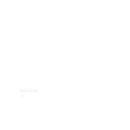
Roues et
pneus
Accessoires
techniques
Collection
Services