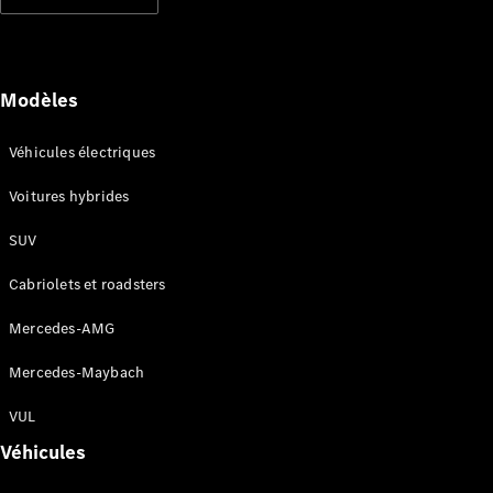
Modèles électriques
Modèles hybrides rechargeables
Berlines
Modèles
Véhicules électriques
Voitures hybrides
SUV
Tous les
Berlines
Cabriolets et roadsters
CLA
Électrique
CLA
Mercedes-AMG
Classe C
Berline
Mercedes-Maybach
Classe
C
VUL
Électrique
Berline
Véhicules
EQE
Électrique
Berline