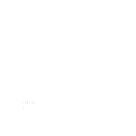
Mercedes-Benz Store
Réserver une course d’essai
Offres