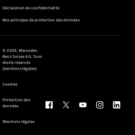
Déclaration de confidentialité
Nos principes de protection des données
Tous les
Breaks
CLA
© 2026. Mercedes-
Shooting
Électrique
Benz Suisse AG. Tous
Brake
droits réservés
CLA
(mentions légales)
Shooting
Brake
Cookies
Classe C
Break
Classe C
Protection des
All-Terrain
données
Classe E
Break
Mentions légales
Classe E All-
Terrain