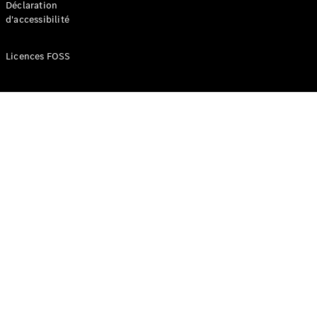
Déclaration
d'accessibilité
Configurateur
Mercedes-
Licences FOSS
Benz Store
Réserver
une course
d’essai
Compacte
Classe A
Berline
compacte
Configurateur
Mercedes-