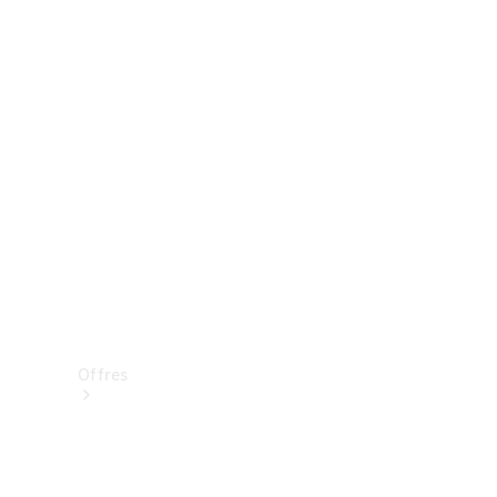
Mercedes-Benz Store
Réserver une course d’essai
Offres