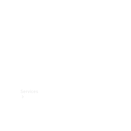
Roues et
pneus
Accessoires
techniques
Collection
Services