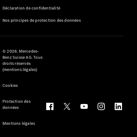
Déclaration de confidentialité
Nos principes de protection des données
Tous les
Breaks
CLA
© 2026. Mercedes-
Shooting
Électrique
Benz Suisse AG. Tous
Brake
droits réservés
CLA
(mentions légales)
Shooting
Brake
Cookies
Classe C
Break
Classe C
Protection des
All-Terrain
données
Classe E
Break
Mentions légales
Classe E All-
Terrain