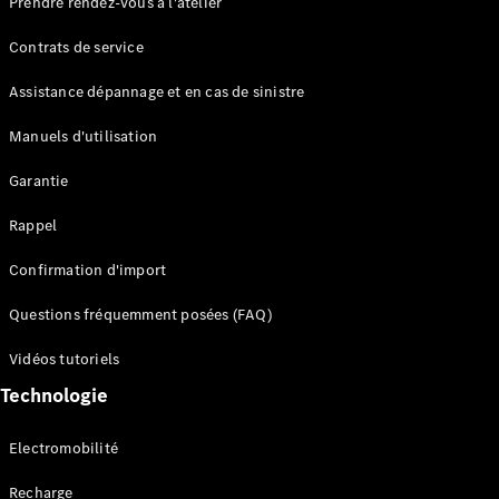
Prendre rendez-vous à l'atelier
Contrats de service
Assistance dépannage et en cas de sinistre
Manuels d'utilisation
Garantie
Tous les
SUVs
Rappel
EQE
Électrique
SUV
Confirmation d'import
EQS
Électrique
SUV
Questions fréquemment posées (FAQ)
Mercedes-
Maybach
Électrique
Vidéos tutoriels
EQS SUV
Technologie
GLA
GLA
Nouveau
GLA
Nouveau
Électrique
Electromobilité
GLB
Électrique
GLB
Recharge