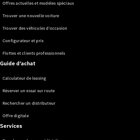
Offres actuelles et modèles spéciaux
EQS
Électrique
Berline
Trouver une nouvelle voiture
Classe E
Berline
Trouver des véhicules d’occasion
Classe S
Classe S
Configurateur et prix
Berline
longue
Flottes et clients professionnels
Mercedes-
Guide d'achat
Maybach
Classe S
Calculateur de leasing
Configurateur
Réserver un essai sur route
Mercedes-
Benz Store
Rechercher un distributeur
Réserver
une course
Offre digitale
d’essai
Services
SUV & tout-terrains