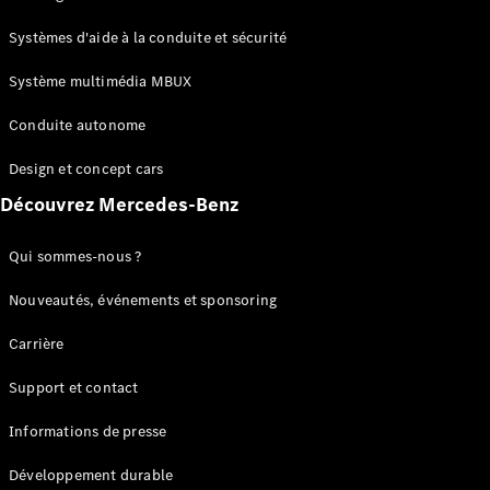
GLC
Électrique
GLC
Systèmes d'aide à la conduite et sécurité
GLC Coupé
GLE
Système multimédia MBUX
GLE Coupé
Conduite autonome
GLS
Mercedes-
Design et concept cars
Maybach
Nouveau
GLS
Découvrez Mercedes-Benz
Classe
Électrique
G
Qui sommes-nous ?
Classe G
Nouveautés, événements et sponsoring
Configurateur
Carrière
Mercedes-
Benz Store
Support et contact
Réserver
une course
Informations de presse
d’essai
Breaks
Développement durable