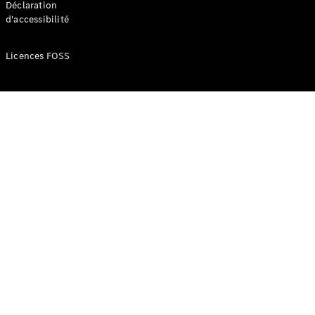
Déclaration
d'accessibilité
Configurateur
Mercedes-
Licences FOSS
Benz Store
Réserver
une course
d’essai
Compacte
Classe A
Berline
compacte
Configurateur
Mercedes-