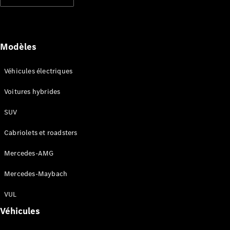
Modèles électriques
Modèles hybrides rechargeables
Berlines
Modèles
Véhicules électriques
Voitures hybrides
SUV
Tous les
Berlines
Cabriolets et roadsters
CLA
Électrique
CLA
Mercedes-AMG
Classe C
Berline
Mercedes-Maybach
Classe
C
VUL
Électrique
Berline
Véhicules
EQE
Électrique
Berline