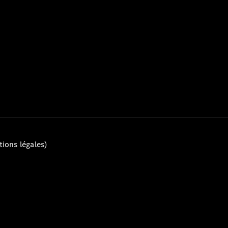
Tous les
Breaks
CLA
Shooting
Électrique
Brake
CLA
Shooting
Brake
ions légales)
Classe C
Break
Classe C
All-Terrain
Classe E
Break
Classe E All-
Terrain