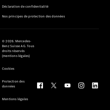
Déclaration de confidentialité
Nos principes de protection des données
Tous les
Breaks
CLA
© 2026. Mercedes-
Shooting
Électrique
Benz Suisse AG. Tous
Brake
droits réservés
CLA
(mentions légales)
Shooting
Brake
Cookies
Classe C
Break
Classe C
Protection des
All-Terrain
données
Classe E
Break
Mentions légales
Classe E All-
Terrain