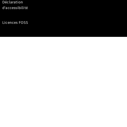
Déclaration
d'accessibilité
Configurateur
Mercedes-
Licences FOSS
Benz Store
Réserver
une course
d’essai
Compacte
Classe A
Berline
compacte
Configurateur
Mercedes-