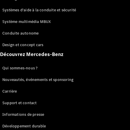
GLC
Électrique
GLC
Systèmes d'aide à la conduite et sécurité
GLC Coupé
GLE
Système multimédia MBUX
GLE Coupé
Conduite autonome
GLS
Mercedes-
Design et concept cars
Maybach
Nouveau
GLS
Découvrez Mercedes-Benz
Classe
Électrique
G
Qui sommes-nous ?
Classe G
Nouveautés, événements et sponsoring
Configurateur
Carrière
Mercedes-
Benz Store
Support et contact
Réserver
une course
Informations de presse
d’essai
Breaks
Développement durable