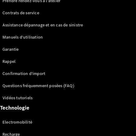
Prendre rendez-vous à l'atelier
Contrats de service
Assistance dépannage et en cas de sinistre
Manuels d'utilisation
Garantie
Tous les
SUVs
Rappel
EQE
Électrique
SUV
Confirmation d'import
EQS
Électrique
SUV
Questions fréquemment posées (FAQ)
Mercedes-
Maybach
Électrique
Vidéos tutoriels
EQS SUV
Technologie
GLA
GLA
Nouveau
GLA
Nouveau
Électrique
Electromobilité
GLB
Électrique
GLB
Recharge