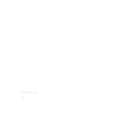
Roues et
pneus
Accessoires
techniques
Collection
Services