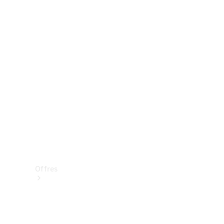
Mercedes-Benz Store
Réserver une course d’essai
Offres