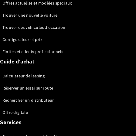
Offres actuelles et modèles spéciaux
EQS
Électrique
Berline
Trouver une nouvelle voiture
Classe E
Berline
Trouver des véhicules d’occasion
Classe S
Classe S
Configurateur et prix
Berline
longue
Flottes et clients professionnels
Mercedes-
Guide d'achat
Maybach
Classe S
Calculateur de leasing
Configurateur
Réserver un essai sur route
Mercedes-
Benz Store
Rechercher un distributeur
Réserver
une course
Offre digitale
d’essai
Services
SUV & tout-terrains