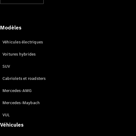
Modèles électriques
Modèles hybrides rechargeables
Berlines
Modèles
Véhicules électriques
Voitures hybrides
SUV
Tous les
Berlines
Cabriolets et roadsters
CLA
Électrique
CLA
Mercedes-AMG
Classe C
Berline
Mercedes-Maybach
Classe
C
VUL
Électrique
Berline
Véhicules
EQE
Électrique
Berline