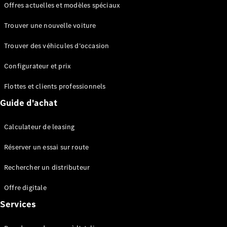
Offres actuelles et modèles spéciaux
EQS
Électrique
Berline
Trouver une nouvelle voiture
Classe E
Berline
Trouver des véhicules d’occasion
Classe S
Classe S
Configurateur et prix
Berline
longue
Flottes et clients professionnels
Mercedes-
Guide d'achat
Maybach
Classe S
Calculateur de leasing
Configurateur
Réserver un essai sur route
Mercedes-
Benz Store
Rechercher un distributeur
Réserver
une course
Offre digitale
d’essai
Services
SUV & tout-terrains