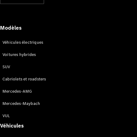
Modèles électriques
Modèles hybrides rechargeables
Berlines
Modèles
Véhicules électriques
Voitures hybrides
SUV
Tous les
Berlines
Cabriolets et roadsters
CLA
Électrique
CLA
Mercedes-AMG
Classe C
Berline
Mercedes-Maybach
Classe
C
VUL
Électrique
Berline
Véhicules
EQE
Électrique
Berline