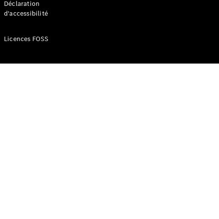
Déclaration
d'accessibilité
Configurateur
Mercedes-
Licences FOSS
Benz Store
Réserver
une course
d’essai
Compacte
Classe A
Berline
compacte
Configurateur
Mercedes-