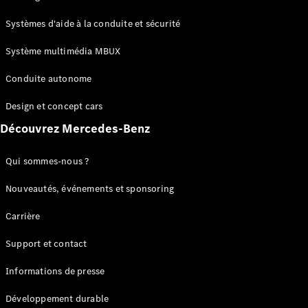
GLC
Électrique
GLC
Systèmes d'aide à la conduite et sécurité
GLC Coupé
GLE
Système multimédia MBUX
GLE Coupé
Conduite autonome
GLS
Mercedes-
Design et concept cars
Maybach
Nouveau
GLS
Découvrez Mercedes-Benz
Classe
Électrique
G
Qui sommes-nous ?
Classe G
Nouveautés, événements et sponsoring
Configurateur
Carrière
Mercedes-
Benz Store
Support et contact
Réserver
une course
Informations de presse
d’essai
Breaks
Développement durable