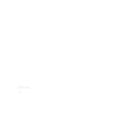
Mercedes-Benz Store
Réserver une course d’essai
Offres