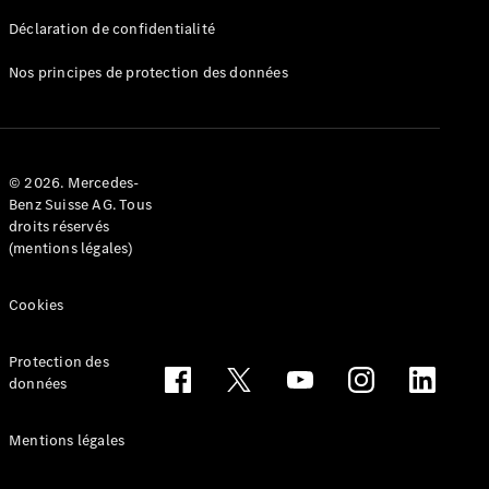
Déclaration de confidentialité
Nos principes de protection des données
Tous les
Breaks
CLA
© 2026. Mercedes-
Shooting
Électrique
Benz Suisse AG. Tous
Brake
droits réservés
CLA
(mentions légales)
Shooting
Brake
Cookies
Classe C
Break
Classe C
Protection des
All-Terrain
données
Classe E
Break
Mentions légales
Classe E All-
Terrain