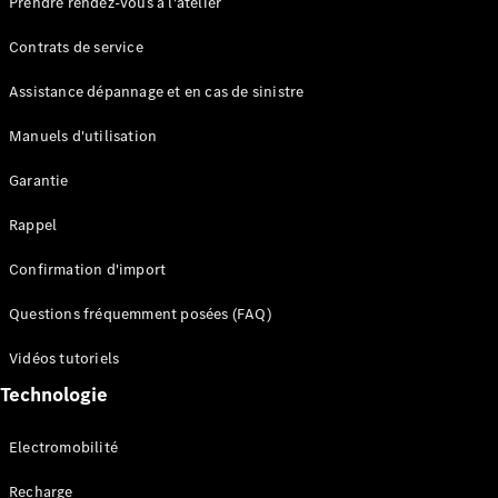
Prendre rendez-vous à l'atelier
Contrats de service
Assistance dépannage et en cas de sinistre
Manuels d'utilisation
Garantie
Tous les
SUVs
Rappel
EQE
Électrique
SUV
Confirmation d'import
EQS
Électrique
SUV
Questions fréquemment posées (FAQ)
Mercedes-
Maybach
Électrique
Vidéos tutoriels
EQS SUV
Technologie
GLA
GLA
Nouveau
GLA
Nouveau
Électrique
Electromobilité
GLB
Électrique
GLB
Recharge