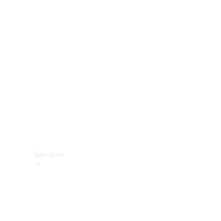
Roues et
pneus
Accessoires
techniques
Collection
Services