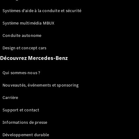
GLC
Électrique
GLC
Systèmes d'aide à la conduite et sécurité
GLC Coupé
GLE
Système multimédia MBUX
GLE Coupé
Conduite autonome
GLS
Mercedes-
Design et concept cars
Maybach
Nouveau
GLS
Découvrez Mercedes-Benz
Classe
Électrique
G
Qui sommes-nous ?
Classe G
Nouveautés, événements et sponsoring
Configurateur
Carrière
Mercedes-
Benz Store
Support et contact
Réserver
une course
Informations de presse
d’essai
Breaks
Développement durable