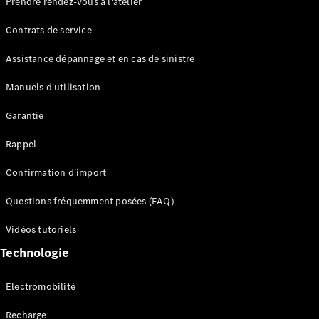
Prendre rendez-vous à l'atelier
Contrats de service
Assistance dépannage et en cas de sinistre
Manuels d'utilisation
Garantie
Tous les
SUVs
Rappel
EQE
Électrique
SUV
Confirmation d'import
EQS
Électrique
SUV
Questions fréquemment posées (FAQ)
Mercedes-
Maybach
Électrique
Vidéos tutoriels
EQS SUV
Technologie
GLA
GLA
Nouveau
GLA
Nouveau
Électrique
Electromobilité
GLB
Électrique
GLB
Recharge