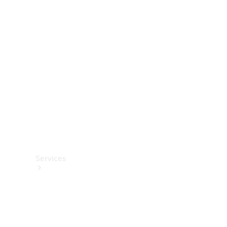
Roues et
pneus
Accessoires
techniques
Collection
Services