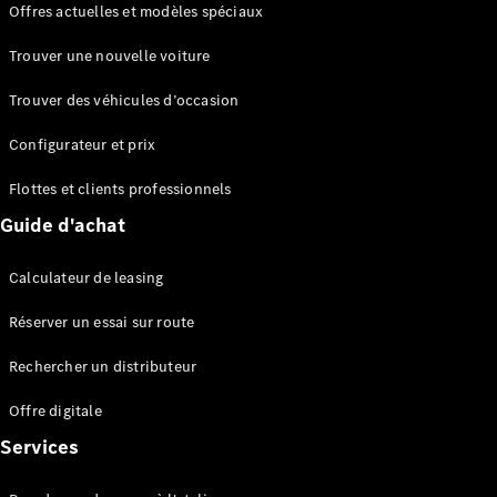
Offres actuelles et modèles spéciaux
EQS
Électrique
Berline
Trouver une nouvelle voiture
Classe E
Berline
Trouver des véhicules d’occasion
Classe S
Classe S
Configurateur et prix
Berline
longue
Flottes et clients professionnels
Mercedes-
Guide d'achat
Maybach
Classe S
Calculateur de leasing
Configurateur
Réserver un essai sur route
Mercedes-
Benz Store
Rechercher un distributeur
Réserver
une course
Offre digitale
d’essai
Services
SUV & tout-terrains