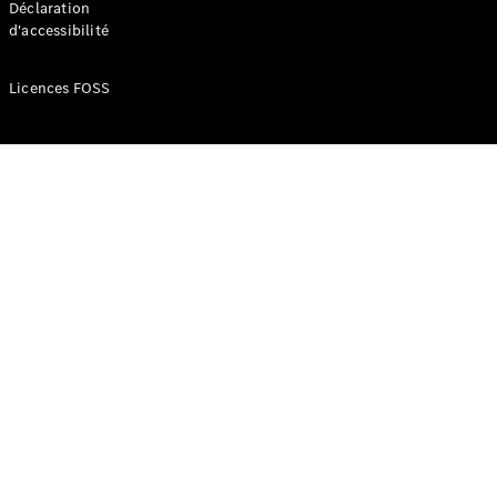
Déclaration
d'accessibilité
Configurateur
Mercedes-
Licences FOSS
Benz Store
Réserver
une course
d’essai
Compacte
Classe A
Berline
compacte
Configurateur
Mercedes-