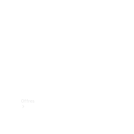
Mercedes-Benz Store
Réserver une course d’essai
Offres