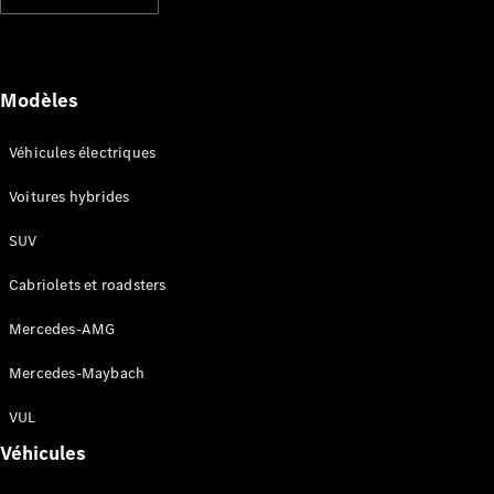
Modèles électriques
Modèles hybrides rechargeables
Berlines
Modèles
Véhicules électriques
Voitures hybrides
SUV
Tous les
Berlines
Cabriolets et roadsters
CLA
Électrique
CLA
Mercedes-AMG
Classe C
Berline
Mercedes-Maybach
Classe
C
VUL
Électrique
Berline
Véhicules
EQE
Électrique
Berline