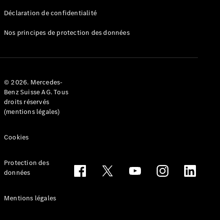
Déclaration de confidentialité
Nos principes de protection des données
Tous les
Breaks
CLA
© 2026. Mercedes-
Shooting
Électrique
Benz Suisse AG. Tous
Brake
droits réservés
CLA
(mentions légales)
Shooting
Brake
Cookies
Classe C
Break
Classe C
Protection des
All-Terrain
données
Classe E
Break
Mentions légales
Classe E All-
Terrain