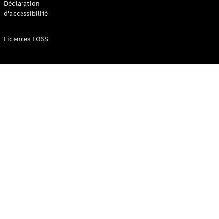
Déclaration
d'accessibilité
Configurateur
Mercedes-
Licences FOSS
Benz Store
Réserver
une course
d’essai
Compacte
Classe A
Berline
compacte
Configurateur
Mercedes-