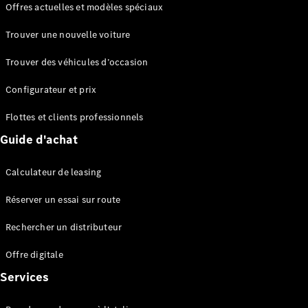
Offres actuelles et modèles spéciaux
EQS
Électrique
Berline
Trouver une nouvelle voiture
Classe E
Berline
Trouver des véhicules d’occasion
Classe S
Classe S
Configurateur et prix
Berline
longue
Flottes et clients professionnels
Mercedes-
Guide d'achat
Maybach
Classe S
Calculateur de leasing
Configurateur
Réserver un essai sur route
Mercedes-
Benz Store
Rechercher un distributeur
Réserver
une course
Offre digitale
d’essai
Services
SUV & tout-terrains