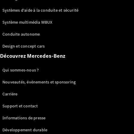
GLC
Électrique
GLC
Systèmes d'aide à la conduite et sécurité
GLC Coupé
GLE
Système multimédia MBUX
GLE Coupé
Conduite autonome
GLS
Mercedes-
Design et concept cars
Maybach
Nouveau
GLS
Découvrez Mercedes-Benz
Classe
Électrique
G
Qui sommes-nous ?
Classe G
Nouveautés, événements et sponsoring
Configurateur
Carrière
Mercedes-
Benz Store
Support et contact
Réserver
une course
Informations de presse
d’essai
Breaks
Développement durable