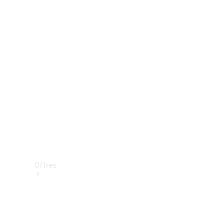
Mercedes-Benz Store
Réserver une course d’essai
Offres