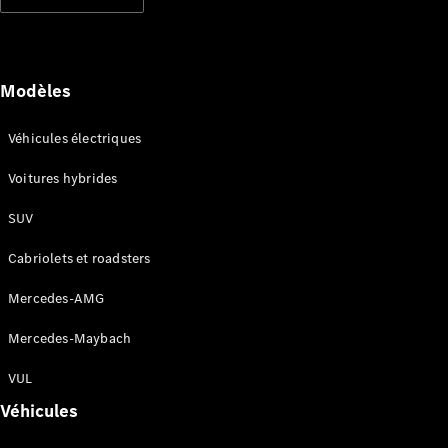
Modèles électriques
Modèles hybrides rechargeables
Berlines
Modèles
Véhicules électriques
Voitures hybrides
SUV
Tous les
Berlines
Cabriolets et roadsters
CLA
Électrique
CLA
Mercedes-AMG
Classe C
Berline
Mercedes-Maybach
Classe
C
VUL
Électrique
Berline
Véhicules
EQE
Électrique
Berline