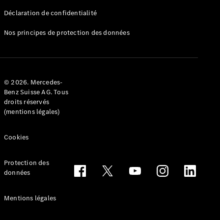
Déclaration de confidentialité
Nos principes de protection des données
Tous les
Breaks
CLA
© 2026. Mercedes-
Shooting
Électrique
Benz Suisse AG. Tous
Brake
droits réservés
CLA
(mentions légales)
Shooting
Brake
Cookies
Classe C
Break
Classe C
Protection des
All-Terrain
données
Classe E
Break
Mentions légales
Classe E All-
Terrain