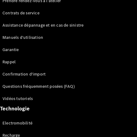
Prendre rendez-vous à l'atelier
Contrats de service
Assistance dépannage et en cas de sinistre
Manuels d'utilisation
Garantie
Tous les
SUVs
Rappel
EQE
Électrique
SUV
Confirmation d'import
EQS
Électrique
SUV
Questions fréquemment posées (FAQ)
Mercedes-
Maybach
Électrique
Vidéos tutoriels
EQS SUV
Technologie
GLA
GLA
Nouveau
GLA
Nouveau
Électrique
Electromobilité
GLB
Électrique
GLB
Recharge