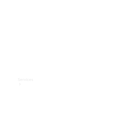
Roues et
pneus
Accessoires
techniques
Collection
Services