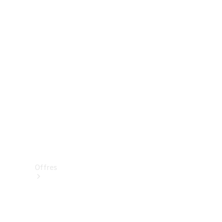
Mercedes-Benz Store
Réserver une course d’essai
Offres