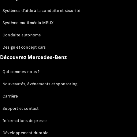
GLC
Électrique
GLC
Systèmes d'aide à la conduite et sécurité
GLC Coupé
GLE
Système multimédia MBUX
GLE Coupé
Conduite autonome
GLS
Mercedes-
Design et concept cars
Maybach
Nouveau
GLS
Découvrez Mercedes-Benz
Classe
Électrique
G
Qui sommes-nous ?
Classe G
Nouveautés, événements et sponsoring
Configurateur
Carrière
Mercedes-
Benz Store
Support et contact
Réserver
une course
Informations de presse
d’essai
Breaks
Développement durable