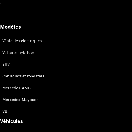
Modèles électriques
Modèles hybrides rechargeables
Berlines
Modèles
Véhicules électriques
Voitures hybrides
SUV
Tous les
Berlines
Cabriolets et roadsters
CLA
Électrique
CLA
Mercedes-AMG
Classe C
Berline
Mercedes-Maybach
Classe
C
VUL
Électrique
Berline
Véhicules
EQE
Électrique
Berline