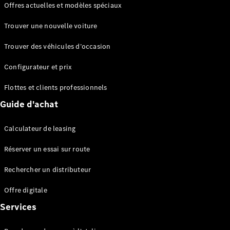
Offres actuelles et modèles spéciaux
EQS
Électrique
Berline
Trouver une nouvelle voiture
Classe E
Berline
Trouver des véhicules d’occasion
Classe S
Classe S
Configurateur et prix
Berline
longue
Flottes et clients professionnels
Mercedes-
Guide d'achat
Maybach
Classe S
Calculateur de leasing
Configurateur
Réserver un essai sur route
Mercedes-
Benz Store
Rechercher un distributeur
Réserver
une course
Offre digitale
d’essai
Services
SUV & tout-terrains