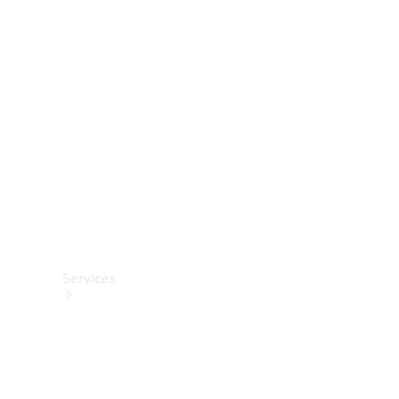
Roues et
pneus
Accessoires
techniques
Collection
Services