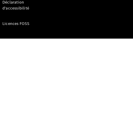
Déclaration
d'accessibilité
Configurateur
Mercedes-
Licences FOSS
Benz Store
Réserver
une course
d’essai
Compacte
Classe A
Berline
compacte
Configurateur
Mercedes-