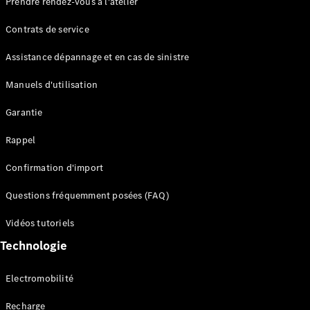
Prendre rendez-vous à l'atelier
Contrats de service
Assistance dépannage et en cas de sinistre
Manuels d'utilisation
Garantie
Tous les
SUVs
Rappel
EQE
Électrique
SUV
Confirmation d'import
EQS
Électrique
SUV
Questions fréquemment posées (FAQ)
Mercedes-
Maybach
Électrique
Vidéos tutoriels
EQS SUV
Technologie
GLA
GLA
Nouveau
GLA
Nouveau
Électrique
Electromobilité
GLB
Électrique
GLB
Recharge