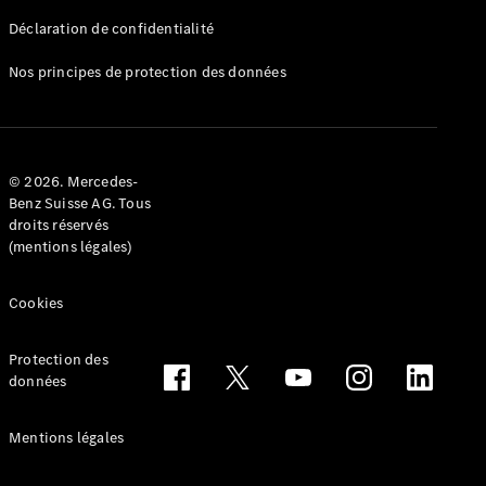
Déclaration de confidentialité
Nos principes de protection des données
Tous les
Breaks
CLA
© 2026. Mercedes-
Shooting
Électrique
Benz Suisse AG. Tous
Brake
droits réservés
CLA
(mentions légales)
Shooting
Brake
Cookies
Classe C
Break
Classe C
Protection des
All-Terrain
données
Classe E
Break
Mentions légales
Classe E All-
Terrain