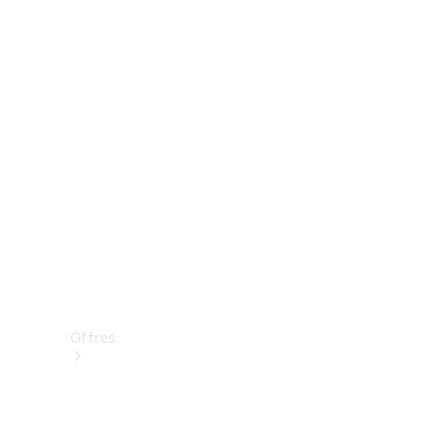
Mercedes-Benz Store
Réserver une course d’essai
Offres