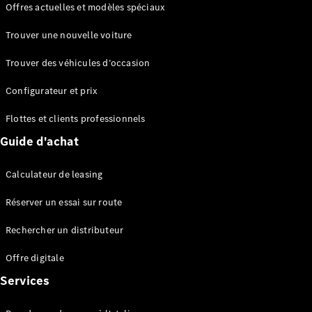
Offres actuelles et modèles spéciaux
EQS
Électrique
Berline
Trouver une nouvelle voiture
Classe E
Berline
Trouver des véhicules d’occasion
Classe S
Classe S
Configurateur et prix
Berline
longue
Flottes et clients professionnels
Mercedes-
Guide d'achat
Maybach
Classe S
Calculateur de leasing
Configurateur
Réserver un essai sur route
Mercedes-
Benz Store
Rechercher un distributeur
Réserver
une course
Offre digitale
d’essai
Services
SUV & tout-terrains