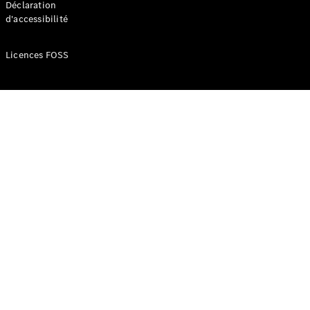
Déclaration
d'accessibilité
Configurateur
Mercedes-
Licences FOSS
Benz Store
Réserver
une course
d’essai
Compacte
Classe A
Berline
compacte
Configurateur
Mercedes-