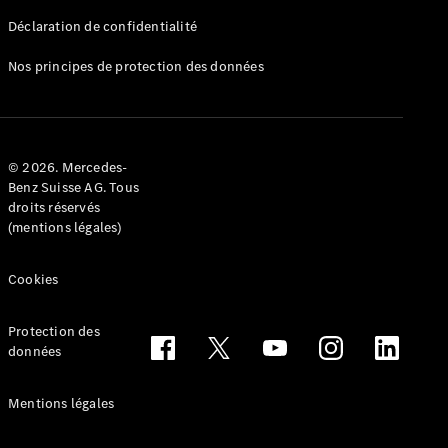
Déclaration de confidentialité
Nos principes de protection des données
Tous les
Breaks
CLA
© 2026. Mercedes-
Shooting
Électrique
Benz Suisse AG. Tous
Brake
droits réservés
CLA
(mentions légales)
Shooting
Brake
Cookies
Classe C
Break
Classe C
Protection des
All-Terrain
données
Classe E
Break
Mentions légales
Classe E All-
Terrain