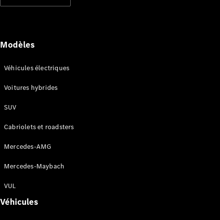
Modèles électriques
Modèles hybrides rechargeables
Berlines
Modèles
Véhicules électriques
Voitures hybrides
SUV
Tous les
Berlines
Cabriolets et roadsters
CLA
Électrique
CLA
Mercedes-AMG
Classe C
Berline
Mercedes-Maybach
Classe
C
VUL
Électrique
Berline
Véhicules
EQE
Électrique
Berline