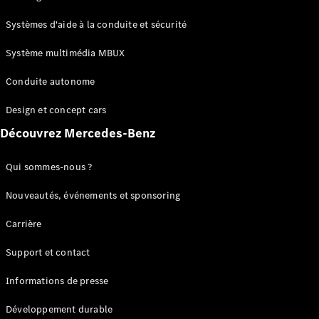
GLC
Électrique
GLC
Systèmes d'aide à la conduite et sécurité
GLC Coupé
GLE
Système multimédia MBUX
GLE Coupé
Conduite autonome
GLS
Mercedes-
Design et concept cars
Maybach
Nouveau
GLS
Découvrez Mercedes-Benz
Classe
Électrique
G
Qui sommes-nous ?
Classe G
Nouveautés, événements et sponsoring
Configurateur
Carrière
Mercedes-
Benz Store
Support et contact
Réserver
une course
Informations de presse
d’essai
Breaks
Développement durable