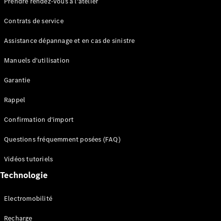
Prendre rendez-vous à l'atelier
Contrats de service
Assistance dépannage et en cas de sinistre
Manuels d'utilisation
Garantie
Tous les
SUVs
Rappel
EQE
Électrique
SUV
Confirmation d'import
EQS
Électrique
SUV
Questions fréquemment posées (FAQ)
Mercedes-
Maybach
Électrique
Vidéos tutoriels
EQS SUV
Technologie
GLA
GLA
Nouveau
GLA
Nouveau
Électrique
Electromobilité
GLB
Électrique
GLB
Recharge