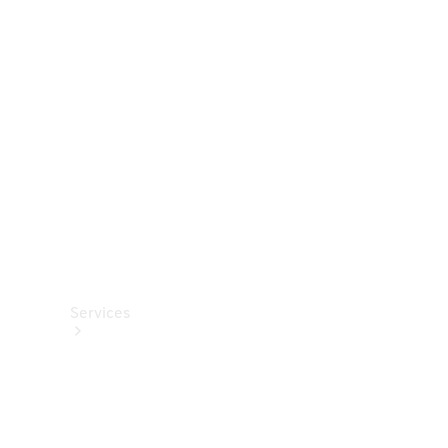
Roues et
pneus
Accessoires
techniques
Collection
Services