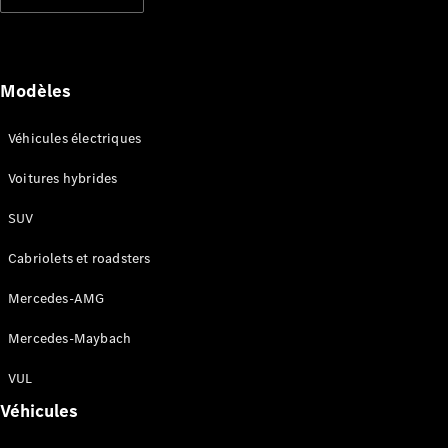
Modèles électriques
Modèles hybrides rechargeables
Berlines
Modèles
Véhicules électriques
Voitures hybrides
SUV
Tous les
Berlines
Cabriolets et roadsters
CLA
Électrique
CLA
Mercedes-AMG
Classe C
Berline
Mercedes-Maybach
Classe
C
VUL
Électrique
Berline
Véhicules
EQE
Électrique
Berline