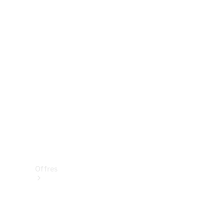
Mercedes-Benz Store
Réserver une course d’essai
Offres