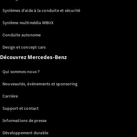
GLC
Électrique
GLC
Systèmes d'aide à la conduite et sécurité
GLC Coupé
GLE
Système multimédia MBUX
GLE Coupé
Conduite autonome
GLS
Mercedes-
Design et concept cars
Maybach
Nouveau
GLS
Découvrez Mercedes-Benz
Classe
Électrique
G
Qui sommes-nous ?
Classe G
Nouveautés, événements et sponsoring
Configurateur
Carrière
Mercedes-
Benz Store
Support et contact
Réserver
une course
Informations de presse
d’essai
Breaks
Développement durable