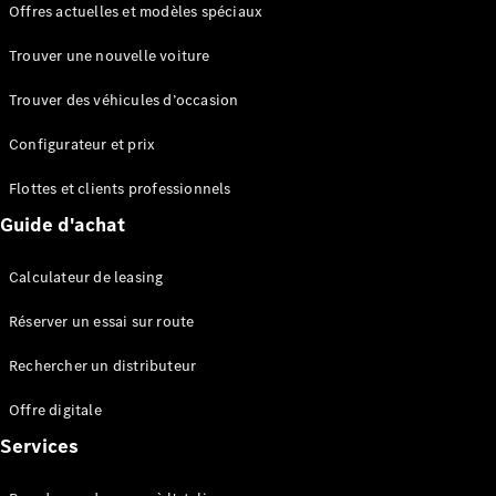
Offres actuelles et modèles spéciaux
EQS
Électrique
Berline
Trouver une nouvelle voiture
Classe E
Berline
Trouver des véhicules d’occasion
Classe S
Classe S
Configurateur et prix
Berline
longue
Flottes et clients professionnels
Mercedes-
Guide d'achat
Maybach
Classe S
Calculateur de leasing
Configurateur
Réserver un essai sur route
Mercedes-
Benz Store
Rechercher un distributeur
Réserver
une course
Offre digitale
d’essai
Services
SUV & tout-terrains