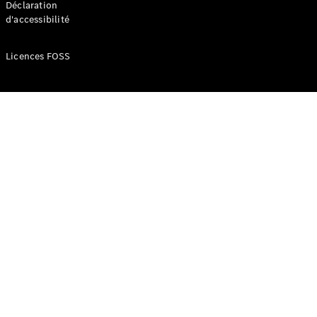
Déclaration
d'accessibilité
Configurateur
Mercedes-
Licences FOSS
Benz Store
Réserver
une course
d’essai
Compacte
Classe A
Berline
compacte
Configurateur
Mercedes-