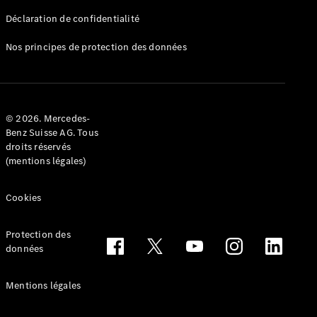
Déclaration de confidentialité
Nos principes de protection des données
Tous les
Breaks
CLA
© 2026. Mercedes-
Shooting
Électrique
Benz Suisse AG. Tous
Brake
droits réservés
CLA
(mentions légales)
Shooting
Brake
Cookies
Classe C
Break
Classe C
Protection des
All-Terrain
données
Classe E
Break
Mentions légales
Classe E All-
Terrain