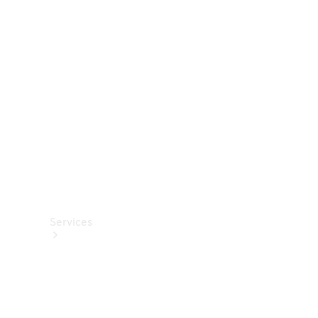
Roues et
pneus
Accessoires
techniques
Collection
Services