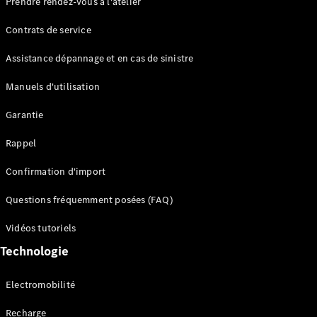
Prendre rendez-vous à l'atelier
Contrats de service
Assistance dépannage et en cas de sinistre
Manuels d'utilisation
Garantie
Tous les
SUVs
Rappel
EQE
Électrique
SUV
Confirmation d'import
EQS
Électrique
SUV
Questions fréquemment posées (FAQ)
Mercedes-
Maybach
Électrique
Vidéos tutoriels
EQS SUV
Technologie
GLA
GLA
Nouveau
GLA
Nouveau
Électrique
Electromobilité
GLB
Électrique
GLB
Recharge