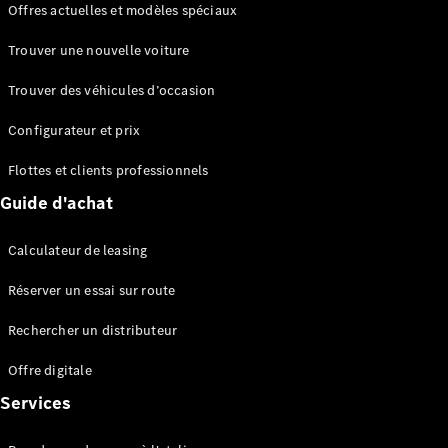
Offres actuelles et modèles spéciaux
EQS
Électrique
Berline
Trouver une nouvelle voiture
Classe E
Berline
Trouver des véhicules d’occasion
Classe S
Classe S
Configurateur et prix
Berline
longue
Flottes et clients professionnels
Mercedes-
Guide d'achat
Maybach
Classe S
Calculateur de leasing
Configurateur
Réserver un essai sur route
Mercedes-
Benz Store
Rechercher un distributeur
Réserver
une course
Offre digitale
d’essai
Services
SUV & tout-terrains