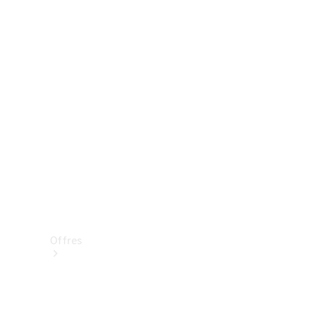
Mercedes-Benz Store
Réserver une course d’essai
Offres