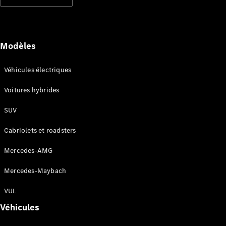
Modèles électriques
Modèles hybrides rechargeables
Berlines
Modèles
Véhicules électriques
Voitures hybrides
SUV
Tous les
Berlines
Cabriolets et roadsters
CLA
Électrique
CLA
Mercedes-AMG
Classe C
Berline
Mercedes-Maybach
Classe
C
VUL
Électrique
Berline
Véhicules
EQE
Électrique
Berline