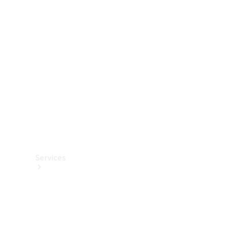
Roues et
pneus
Accessoires
techniques
Collection
Services