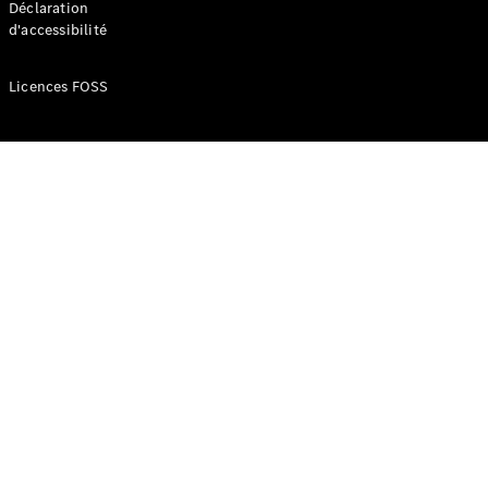
Déclaration
d'accessibilité
Configurateur
Mercedes-
Licences FOSS
Benz Store
Réserver
une course
d’essai
Compacte
Classe A
Berline
compacte
Configurateur
Mercedes-