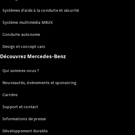
GLC
Électrique
GLC
Systèmes d'aide à la conduite et sécurité
GLC Coupé
GLE
Système multimédia MBUX
GLE Coupé
Conduite autonome
GLS
Mercedes-
Design et concept cars
Maybach
Nouveau
GLS
Découvrez Mercedes-Benz
Classe
Électrique
G
Qui sommes-nous ?
Classe G
Nouveautés, événements et sponsoring
Configurateur
Carrière
Mercedes-
Benz Store
Support et contact
Réserver
une course
Informations de presse
d’essai
Breaks
Développement durable