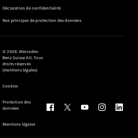
Déclaration de confidentialité
Nos principes de protection des données
Tous les
Breaks
CLA
© 2026. Mercedes-
Shooting
Électrique
Benz Suisse AG. Tous
Brake
droits réservés
CLA
(mentions légales)
Shooting
Brake
Cookies
Classe C
Break
Classe C
Protection des
All-Terrain
données
Classe E
Break
Mentions légales
Classe E All-
Terrain