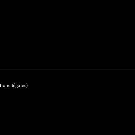
Tous les
Breaks
CLA
Shooting
Électrique
Brake
CLA
Shooting
Brake
ions légales)
Classe C
Break
Classe C
All-Terrain
Classe E
Break
Classe E All-
Terrain