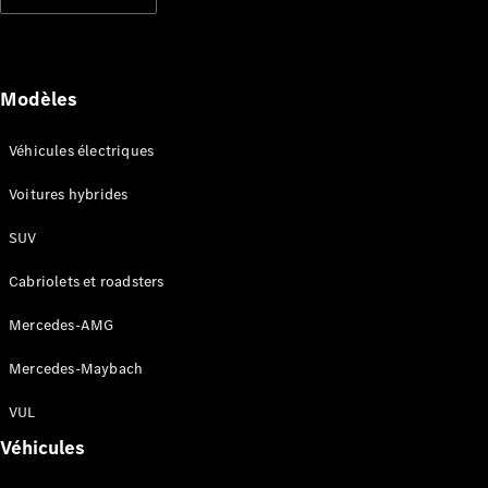
Modèles électriques
Modèles hybrides rechargeables
Berlines
Modèles
Véhicules électriques
Voitures hybrides
SUV
Tous les
Berlines
Cabriolets et roadsters
CLA
Électrique
CLA
Mercedes-AMG
Classe C
Berline
Mercedes-Maybach
Classe
C
VUL
Électrique
Berline
Véhicules
EQE
Électrique
Berline