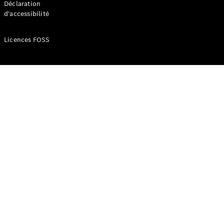
Déclaration
d'accessibilité
Configurateur
Mercedes-
Licences FOSS
Benz Store
Réserver
une course
d’essai
Compacte
Classe A
Berline
compacte
Configurateur
Mercedes-