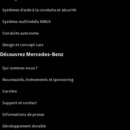
GLC
Électrique
GLC
Systèmes d'aide à la conduite et sécurité
GLC Coupé
GLE
Système multimédia MBUX
GLE Coupé
Conduite autonome
GLS
Mercedes-
Design et concept cars
Maybach
Nouveau
GLS
Découvrez Mercedes-Benz
Classe
Électrique
G
Qui sommes-nous ?
Classe G
Nouveautés, événements et sponsoring
Configurateur
Carrière
Mercedes-
Benz Store
Support et contact
Réserver
une course
Informations de presse
d’essai
Breaks
Développement durable