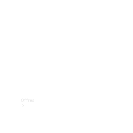
Mercedes-Benz Store
Réserver une course d’essai
Offres