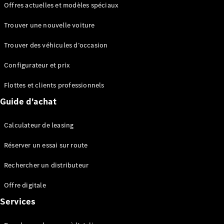
Offres actuelles et modèles spéciaux
EQS
Électrique
Berline
Trouver une nouvelle voiture
Classe E
Berline
Trouver des véhicules d’occasion
Classe S
Classe S
Configurateur et prix
Berline
longue
Flottes et clients professionnels
Mercedes-
Guide d'achat
Maybach
Classe S
Calculateur de leasing
Configurateur
Réserver un essai sur route
Mercedes-
Benz Store
Rechercher un distributeur
Réserver
une course
Offre digitale
d’essai
Services
SUV & tout-terrains