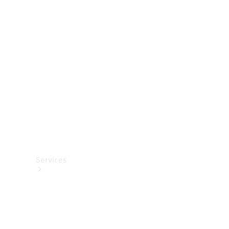
Roues et
pneus
Accessoires
techniques
Collection
Services