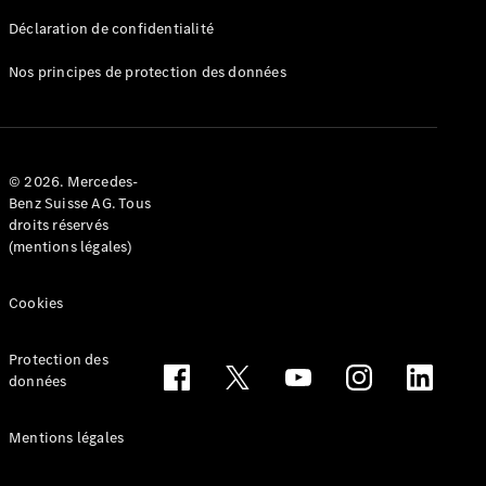
Déclaration de confidentialité
Nos principes de protection des données
Tous les
Breaks
CLA
© 2026. Mercedes-
Shooting
Électrique
Benz Suisse AG. Tous
Brake
droits réservés
CLA
(mentions légales)
Shooting
Brake
Cookies
Classe C
Break
Classe C
Protection des
All-Terrain
données
Classe E
Break
Mentions légales
Classe E All-
Terrain