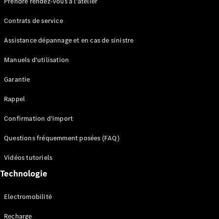
Prendre rendez-vous à l'atelier
Contrats de service
Assistance dépannage et en cas de sinistre
Manuels d'utilisation
Garantie
Tous les
SUVs
Rappel
EQE
Électrique
SUV
Confirmation d'import
EQS
Électrique
SUV
Questions fréquemment posées (FAQ)
Mercedes-
Maybach
Électrique
Vidéos tutoriels
EQS SUV
Technologie
GLA
GLA
Nouveau
GLA
Nouveau
Électrique
Electromobilité
GLB
Électrique
GLB
Recharge