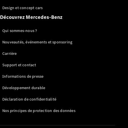
GLC
Électrique
Design et concept cars
GLC
GLC Coupé
Découvrez Mercedes-Benz
GLE
GLE Coupé
Qui sommes-nous ?
GLS
Mercedes-
Nouveautés, événements et sponsoring
Maybach
Nouveau
GLS
Carrière
Classe
Électrique
G
Support et contact
Classe G
Informations de presse
Configurateur
Développement durable
Mercedes-
Benz Store
Déclaration de confidentialité
Réserver
une course
Nos principes de protection des données
d’essai
Breaks