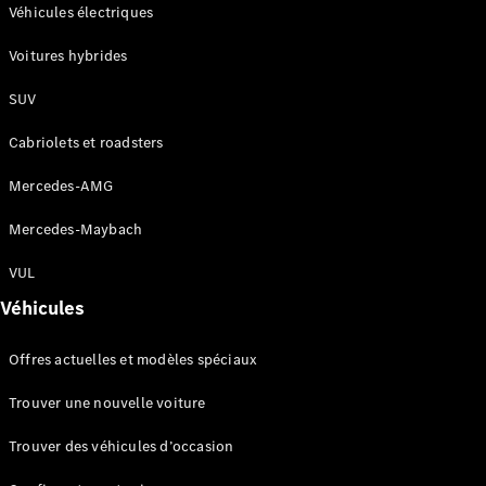
Modèles électriques
Véhicules électriques
Modèles hybrides rechargeables
Voitures hybrides
Berlines
SUV
Cabriolets et roadsters
Mercedes-AMG
Mercedes-Maybach
Tous les
Berlines
VUL
CLA
Électrique
Véhicules
CLA
Classe C
Offres actuelles et modèles spéciaux
Berline
Classe
Trouver une nouvelle voiture
C
Électrique
Berline
Trouver des véhicules d’occasion
EQE
Électrique
Berline