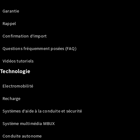
Garantie
Rappel
Confirmation d'import
Questions fréquemment posées (FAQ)
Tous les
SUVs
Vidéos tutoriels
EQE
Électrique
Technologie
SUV
EQS
Électrique
SUV
Electromobilité
Mercedes-
Maybach
Électrique
Recharge
EQS SUV
GLA
Systèmes d'aide à la conduite et sécurité
GLA
Nouveau
GLA
Système multimédia MBUX
Nouveau
Électrique
GLB
Électrique
Conduite autonome
GLB