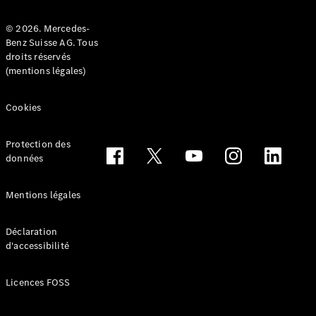
© 2026. Mercedes-
Benz Suisse AG. Tous
droits réservés
(mentions légales)
Tous les
Breaks
Cookies
CLA
Shooting
Électrique
Brake
Protection des
CLA
données
Shooting
Brake
Mentions légales
Classe C
Break
Classe C
Déclaration
d'accessibilité
All-Terrain
Classe E
Break
Licences FOSS
Classe E All-
Terrain