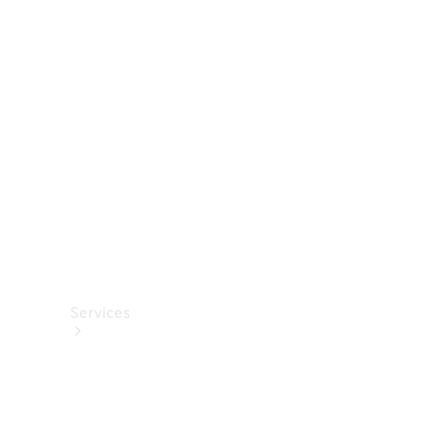
Roues et
pneus
Accessoires
techniques
Collection
Services