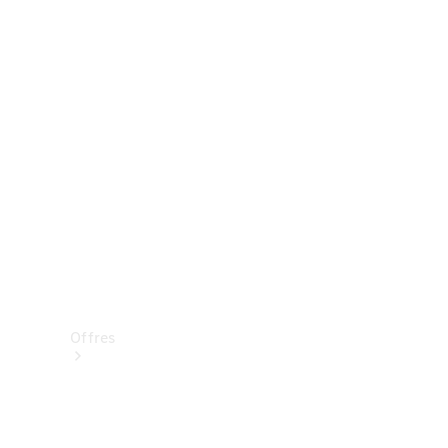
Mercedes-Benz Store
Réserver une course d’essai
Offres