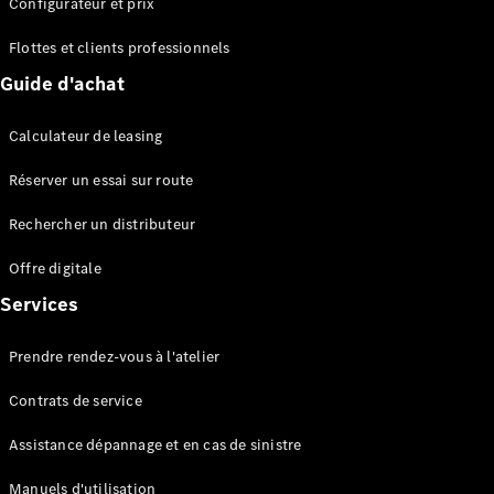
Configurateur et prix
EQS
Électrique
Berline
Flottes et clients professionnels
Classe E
Guide d'achat
Berline
Classe S
Classe S
Calculateur de leasing
Berline
longue
Réserver un essai sur route
Mercedes-
Maybach
Rechercher un distributeur
Classe S
Offre digitale
Services
Configurateur
Mercedes-
Benz Store
Prendre rendez-vous à l'atelier
Réserver
une course
Contrats de service
d’essai
SUV & tout-terrains
Assistance dépannage et en cas de sinistre
Manuels d'utilisation