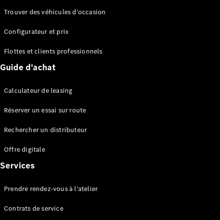
Trouver des véhicules d’occasion
Configurateur et prix
Flottes et clients professionnels
Tous les
Guide d'achat
Breaks
CLA
Shooting
Électrique
Calculateur de leasing
Brake
CLA
Réserver un essai sur route
Shooting
Rechercher un distributeur
Brake
Classe C
Offre digitale
Break
Classe C
Services
All-Terrain
Classe E
Prendre rendez-vous à l'atelier
Break
Classe E All-
Contrats de service
Terrain