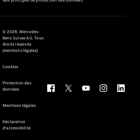
Nos principes de protection des données
Configurateur
Mercedes-
Benz Store
Réserver
© 2026. Mercedes-
une course
Benz Suisse AG. Tous
d’essai
droits réservés
Cabriolets & Roadsters
(mentions légales)
Cookies
Protection des
données
Mentions légales
Tous les
Cabriolets &
Déclaration
Roadsters
d'accessibilité
CLE
Cabriolet