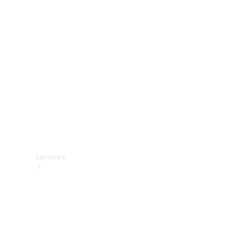
Roues et
pneus
Accessoires
techniques
Collection
Services