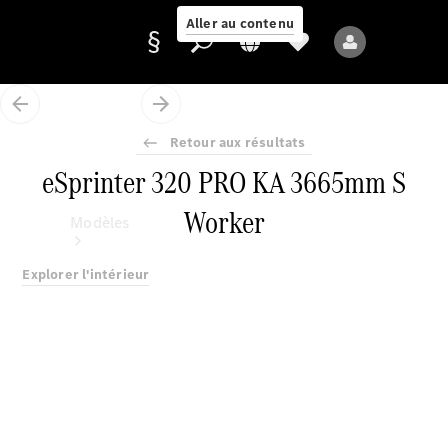
Aller au contenu
Retour aux résultats
Fournisseur /
eSprinter 320 PRO KA 3665mm S
Protection des
données
Worker
Modèles
Explorer l'intérieur
Tous les modèles
Nouveaux modèles