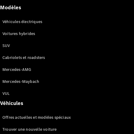
GLC
Électrique
Modèles
GLC
GLC Coupé
Véhicules électriques
GLE
GLE Coupé
Voitures hybrides
GLS
Mercedes-
SUV
Maybach
Nouveau
GLS
Cabriolets et roadsters
Classe
Électrique
G
Mercedes-AMG
Classe G
Mercedes-Maybach
Configurateur
VUL
Mercedes-
Benz Store
Véhicules
Réserver
une course
Offres actuelles et modèles spéciaux
d’essai
Breaks
Trouver une nouvelle voiture