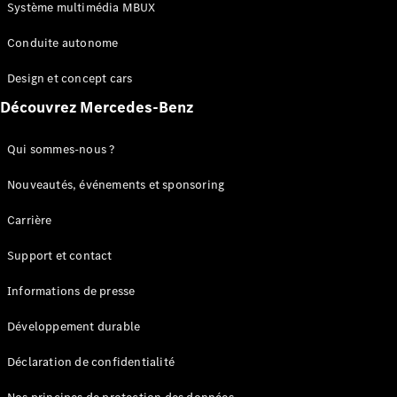
Benz Store
Système multimédia MBUX
Réserver
une course
Conduite autonome
d’essai
Coupés
Design et concept cars
Découvrez Mercedes-Benz
Qui sommes-nous ?
Nouveautés, événements et sponsoring
Tous les
Carrière
Coupés
CLE Coupé
Support et contact
Mercedes-
AMG GT
Informations de presse
Coupé
Mercedes-
Développement durable
AMG GT
Électrique
Coupé 4
Déclaration de confidentialité
Portes