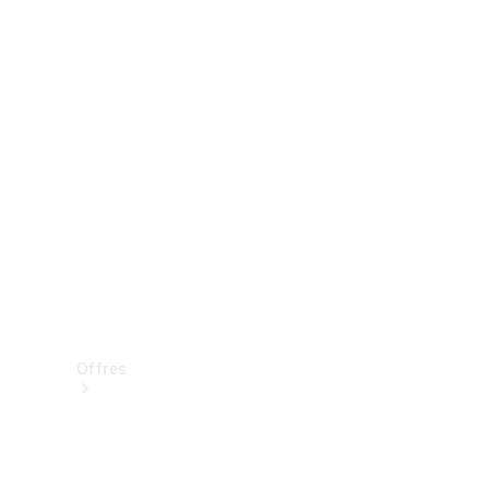
Mercedes-Benz Store
Réserver une course d’essai
Offres