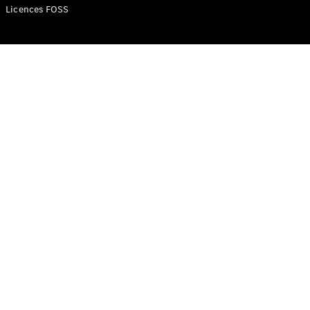
Licences FOSS
Mercedes-
AMG SL
Roadster
Mercedes-
Maybach SL
Monogram
Series
Configurateur
Mercedes-
Benz Store
Réserver
une course
d’essai
Grand Limousine