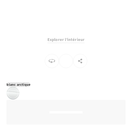
EQS
Électrique
Berline
Classe E
Berline
Classe S
Classe S
Explorer l'intérieur
Berline
longue
Mercedes-
Maybach
Classe S
Configurateur
blanc arctique
Mercedes-
Benz Store
Réserver
une course
d’essai
SUV & tout-terrains