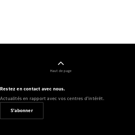
Tous les
SUVs
EQE
Électrique
SUV
Haut de page
EQS
Électrique
SUV
Mercedes-
Restez en contact avec nous.
Maybach
Électrique
Actualités en rapport avec vos centres d’intérêt.
EQS SUV
GLA
S'abonner
GLA
Nouveau
GLA
Nouveau
Électrique
GLB
Électrique
GLB