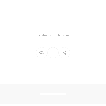
Explorer l'intérieur
Tous les
SUVs
EQE
Électrique
SUV
EQS
Électrique
SUV
Mercedes-
Maybach
Électrique
EQS SUV
GLA
GLA
Nouveau
GLA
Nouveau
Électrique
GLB
Électrique
GLB