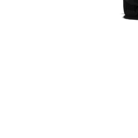
Modèles électriques
Modèles hybrides rechargeables
Berlines
Tous les
Berlines
CLA
Électrique
CLA
Classe C
Berline
Classe
C
Électrique
Berline
EQE
Électrique
Berline